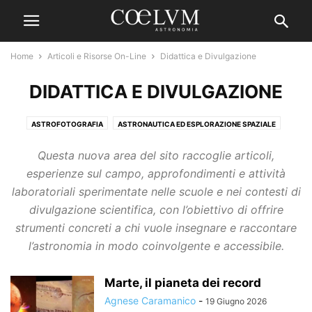
Home
Articoli e Risorse On-Line
Didattica e Divulgazione
DIDATTICA E DIVULGAZIONE
ASTROFOTOGRAFIA
ASTRONAUTICA ED ESPLORAZIONE SPAZIALE
ASTRONOMIA PER LA TERRA
ASTRONOMIA, ASTROFISICA E COSMOLOGIA
Questa nuova area del sito raccoglie articoli,
ASTRONOMY AND ASTROPHYSICS BY GIOVANNI ANSELMI
esperienze sul campo, approfondimenti e attività
ASTROTECNICA E OSSERVAZIONE
BIBLIOTECA DIGITALE
laboratoriali sperimentate nelle scuole e nei contesti di
CITIZEN SCIENCE
DIDATTICA E DIVULGAZIONE
divulgazione scientifica, con l’obiettivo di offrire
EFFEMERIDI ED EVENTI ASTRONOMICI
FATTI, OPINIONI E CURIOSITÀ
strumenti concreti a chi vuole insegnare e raccontare
INCONTRI E MANIFESTAZIONI
LE VIGNETTE DI PIO & BUBBLE BOY
l’astronomia in modo coinvolgente e accessibile.
LIBRI E RECENSIONI
NARRATIVA
NON SI ESCE VIVI DAGLI ANNI '80
NOVITÀ DAL MERCATO
QUIZ DI LOGICA MATEMATICA E ASTRONOMIA
Marte, il pianeta dei record
RACCONTI DI VIAGGI
RISORSE E FILES
SETI
SISTEMA SOLARE
Agnese Caramanico
-
19 Giugno 2026
SOFTWARE E APP
STORIA DELL'ASTRONOMIA