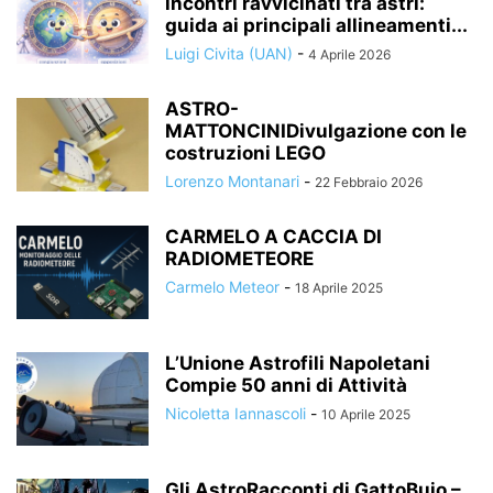
incontri ravvicinati tra astri:
guida ai principali allineamenti...
Luigi Civita (UAN)
-
4 Aprile 2026
ASTRO-
MATTONCINIDivulgazione con le
costruzioni LEGO
Lorenzo Montanari
-
22 Febbraio 2026
CARMELO A CACCIA DI
RADIOMETEORE
Carmelo Meteor
-
18 Aprile 2025
L’Unione Astrofili Napoletani
Compie 50 anni di Attività
Nicoletta Iannascoli
-
10 Aprile 2025
Gli AstroRacconti di GattoBuio –