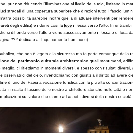
e, pur non riducendo l’illuminazione al livello del suolo, limitano in ma
 luci stradali di una copertura superiore che direzioni tutto il fascio lu
’altra possibilità sarebbe inoltre quella di attuare interventi per rendere
eti degli edifici) e ridurre così la
luce
riflessa verso l’alto. In entrambi
he si diffonde verso l’alto e viene successivamente riflessa e diffusa dal
a pagina ??? dedicato all’Inquinamento Luminoso).
pubblica, che non è legata alla sicurezza ma fa parte comunque della rel
zione del patrimonio culturale architettonico
quali monumenti, edifici 
meglio, ci riflettiamo in momenti diversi, e spesso con risultati diversi,
servatrici del cielo, rivendichiamo con giustizia il diritto ad avere cie
tadine di uno dei Paesi a vocazione turistica con la più alta concentrazio
ta in risalto il fascino delle nostre architetture storiche nelle città e 
implicazioni sul valore che diamo ad aspetti diversi della nostra società: