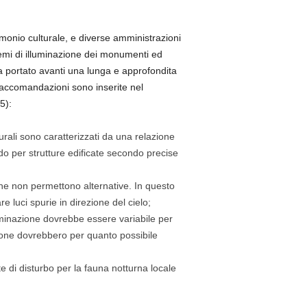
imonio culturale, e diverse amministrazioni
temi di illuminazione dei monumenti ed
ha portato avanti una lunga e approfondita
 raccomandazioni sono inserite nel
5):
urali sono caratterizzati da una relazione
odo per strutture edificate secondo precise
 che non permettono alternative. In questo
e luci spurie in direzione del cielo;
uminazione dovrebbe essere variabile per
zione dovrebbero per quanto possibile
te di disturbo per la fauna notturna locale