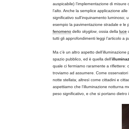
auspicabile) l’implementazione di misure ch
l’alto. Anche la semplice applicazione alle
significativo sull’inquinamento luminoso; un
esempio la pavimentazione stradale e le par
fenomeno
dello
skyglow
, ossia della
luce
c
tutti gli approfondimenti leggi l’articolo 
Ma c’è un altro aspetto dell’illuminazione 
spazio pubblico, ed è quella dell’
illumina
quale ci fermiamo raramente a riflettere: o 
troviamo ad assumere. Come osservatori e os
notte stellata; altresì come cittadini e cit
aspettiamo che l’illuminazione notturna met
peso significativo, e che si portano dietro 