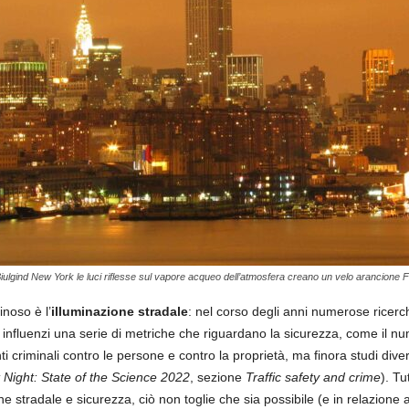
iulgind New York le luci riflesse sul vapore acqueo dell’atmosfera creano un velo arancione F
noso è l’
illuminazione stradale
: nel corso degli anni numerose ricer
e influenzi una serie di metriche che riguardano la sicurezza, come il num
 criminali contro le persone e contro la proprietà, ma finora studi divers
 at Night: State of the Science 2022
, sezione
Traffic safety and crime
). Tu
ione stradale e sicurezza, ciò non toglie che sia possibile (e in relazion