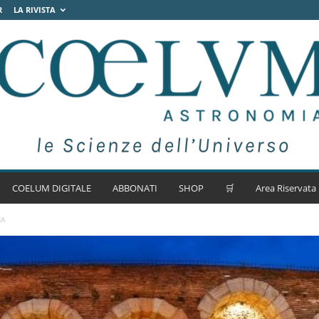
R
LA RIVISTA
COELUM DIGITALE
ABBONATI
SHOP
🛒
Area Riservata
RA