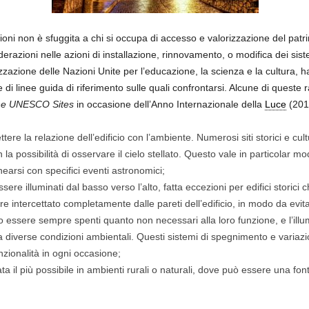
ioni non è sfuggita a chi si occupa di accesso e valorizzazione del patr
razioni nelle azioni di installazione, rinnovamento, o modifica dei sis
izzazione delle Nazioni Unite per l’educazione, la scienza e la cultura, 
 di linee guida di riferimento sulle quali confrontarsi. Alcune di queste
 the UNESCO Sites
in occasione dell’Anno Internazionale della
Luce
(201
re la relazione dell’edificio con l’ambiente. Numerosi siti storici e cult
a possibilità di osservare il cielo stellato. Questo vale in particolar m
nearsi con specifici eventi astronomici;
e illuminati dal basso verso l’alto, fatta eccezioni per edifici storici
 intercettato completamente dalle pareti dell’edificio, in modo da evitar
ro essere sempre spenti quanto non necessari alla loro funzione, e l’ill
) a diverse condizioni ambientali. Questi sistemi di spegnimento e varia
nzionalità in ogni occasione;
a il più possibile in ambienti rurali o naturali, dove può essere una fon