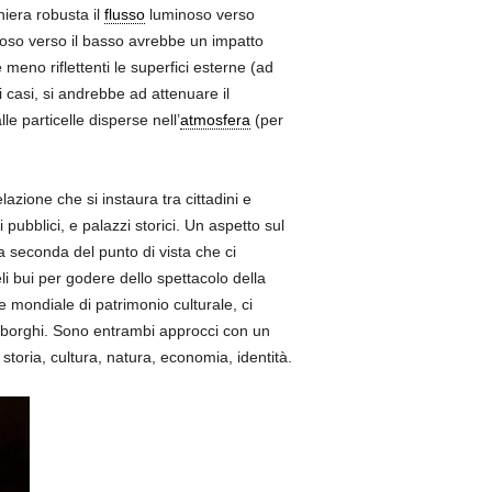
niera robusta il
flusso
luminoso verso
minoso verso il basso avrebbe un impatto
 meno riflettenti le superfici esterne (ad
 i casi, si andrebbe ad attenuare il
le particelle disperse nell’
atmosfera
(per
azione che si instaura tra cittadini e
pubblici, e palazzi storici. Un aspetto sul
 a seconda del punto di vista che ci
li bui per godere dello spettacolo della
ne mondiale di patrimonio culturale, ci
nei borghi. Sono entrambi approcci con un
 storia, cultura, natura, economia, identità.