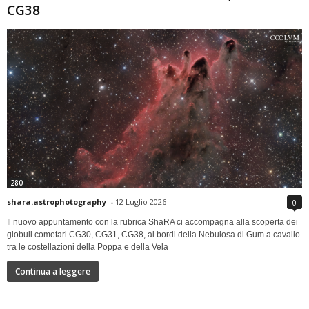
CG38
280
shara.astrophotography
-
12 Luglio 2026
0
Il nuovo appuntamento con la rubrica ShaRA ci accompagna alla scoperta dei
globuli cometari CG30, CG31, CG38, ai bordi della Nebulosa di Gum a cavallo
tra le costellazioni della Poppa e della Vela
Continua a leggere