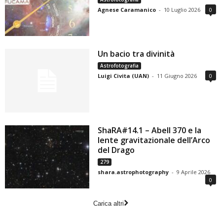
Agnese Caramanico
-
10 Luglio 2026
0
Un bacio tra divinità
Astrofotografia
Luigi Civita (UAN)
-
11 Giugno 2026
0
ShaRA#14.1 – Abell 370 e la
lente gravitazionale dell’Arco
del Drago
279
shara.astrophotography
-
9 Aprile 2026
0
Carica altri