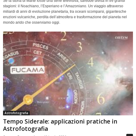
Se la storia di Marte fosse una serie televisiva, sarebbe divisa in tre grandi
stagioni: il Noachiano, l’Esperiano e l’Amazoniano. Un viaggio attraverso
miliardi di anni di evoluzione planetaria, tra oceani scomparsi, gigantesche
eruzioni vulcaniche, perdita dell’atmosfera e trasformazione del pianeta nel
mondo arido che osserviamo oggi.
Astrofotografia
Tempo Siderale: applicazioni pratiche in
Astrofotografia