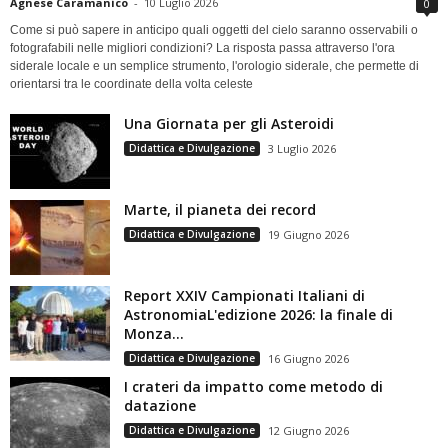
Agnese Caramanico
-
10 Luglio 2026
0
Come si può sapere in anticipo quali oggetti del cielo saranno osservabili o
fotografabili nelle migliori condizioni? La risposta passa attraverso l'ora
siderale locale e un semplice strumento, l'orologio siderale, che permette di
orientarsi tra le coordinate della volta celeste
Una Giornata per gli Asteroidi
Didattica e Divulgazione
3 Luglio 2026
Marte, il pianeta dei record
Didattica e Divulgazione
19 Giugno 2026
Report XXIV Campionati Italiani di
AstronomiaL'edizione 2026: la finale di
Monza...
Didattica e Divulgazione
16 Giugno 2026
I crateri da impatto come metodo di
datazione
Didattica e Divulgazione
12 Giugno 2026