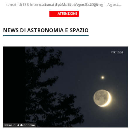
Le costellazioni di Agosto 2026: Delfino
La Luna del Mese – Agosto 2026
NEWS DI ASTRONOMIA E SPAZIO
News di Astronomia