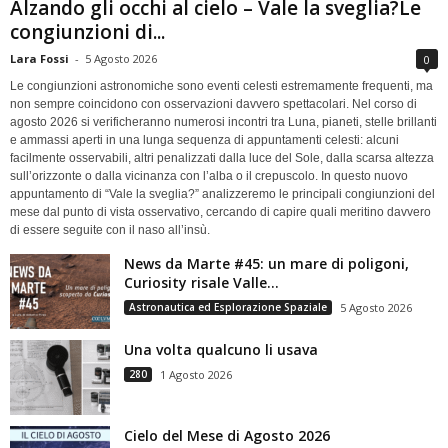
Alzando gli occhi al cielo – Vale la sveglia?Le
congiunzioni di...
Lara Fossi
-
5 Agosto 2026
0
Le congiunzioni astronomiche sono eventi celesti estremamente frequenti, ma
non sempre coincidono con osservazioni davvero spettacolari. Nel corso di
agosto 2026 si verificheranno numerosi incontri tra Luna, pianeti, stelle brillanti
e ammassi aperti in una lunga sequenza di appuntamenti celesti: alcuni
facilmente osservabili, altri penalizzati dalla luce del Sole, dalla scarsa altezza
sull’orizzonte o dalla vicinanza con l’alba o il crepuscolo. In questo nuovo
appuntamento di “Vale la sveglia?” analizzeremo le principali congiunzioni del
mese dal punto di vista osservativo, cercando di capire quali meritino davvero
di essere seguite con il naso all’insù.
News da Marte #45: un mare di poligoni,
Curiosity risale Valle...
Astronautica ed Esplorazione Spaziale
5 Agosto 2026
Una volta qualcuno li usava
280
1 Agosto 2026
Cielo del Mese di Agosto 2026