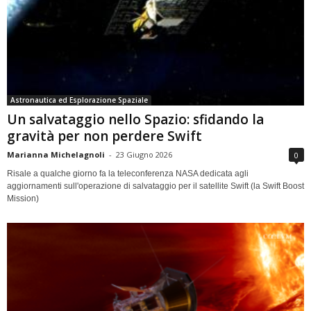
Astronautica ed Esplorazione Spaziale
Un salvataggio nello Spazio: sfidando la
gravità per non perdere Swift
Marianna Michelagnoli
-
23 Giugno 2026
0
Risale a qualche giorno fa la teleconferenza NASA dedicata agli
aggiornamenti sull'operazione di salvataggio per il satellite Swift (la Swift Boost
Mission)