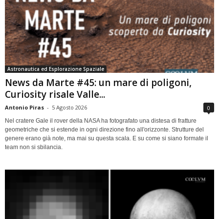
Astronautica ed Esplorazione Spaziale
News da Marte #45: un mare di poligoni,
Curiosity risale Valle...
Antonio Piras
-
5 Agosto 2026
0
Nel cratere Gale il rover della NASA ha fotografato una distesa di fratture
geometriche che si estende in ogni direzione fino all'orizzonte. Strutture del
genere erano già note, ma mai su questa scala. E su come si siano formate il
team non si sbilancia.