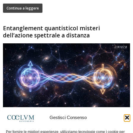
Continua a leggere
Entanglement quantisticoI misteri
dell’azione spettrale a distanza
280
Gestisci Consenso
Marco Lorrai
-
15 Giugno 2026
0
L'entanglement quantistico è uno dei fenomeni più sorprendenti della fisica
Per fornire le migliori esperienze, utilizziamo tecnologie come i cookie per
moderna: due particelle possono mostrare correlazioni che sembrano ignorare