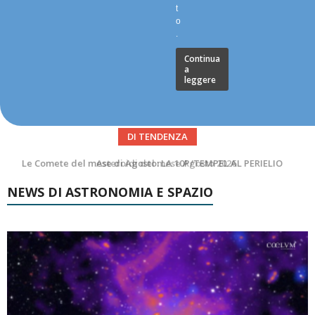
t
o
.
Continua
a
leggere
DI TENDENZA
Asteroidi del mese Agosto 2026
NEWS DI ASTRONOMIA E SPAZIO