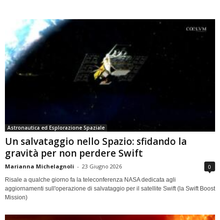
Astronautica ed Esplorazione Spaziale
Un salvataggio nello Spazio: sfidando la
gravità per non perdere Swift
Marianna Michelagnoli
-
23 Giugno 2026
0
Risale a qualche giorno fa la teleconferenza NASA dedicata agli
aggiornamenti sull'operazione di salvataggio per il satellite Swift (la Swift Boost
Mission)