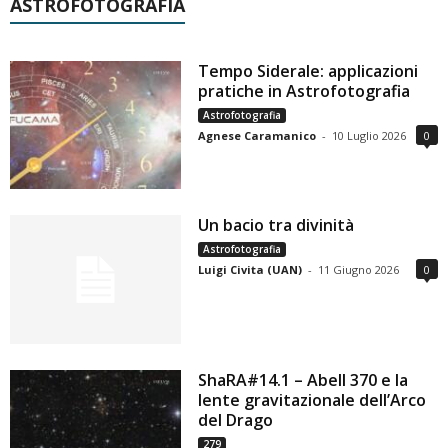
ASTROFOTOGRAFIA
Tempo Siderale: applicazioni
pratiche in Astrofotografia
Astrofotografia
Agnese Caramanico
-
10 Luglio 2026
0
Un bacio tra divinità
Astrofotografia
Luigi Civita (UAN)
-
11 Giugno 2026
0
ShaRA#14.1 – Abell 370 e la
lente gravitazionale dell’Arco
del Drago
279