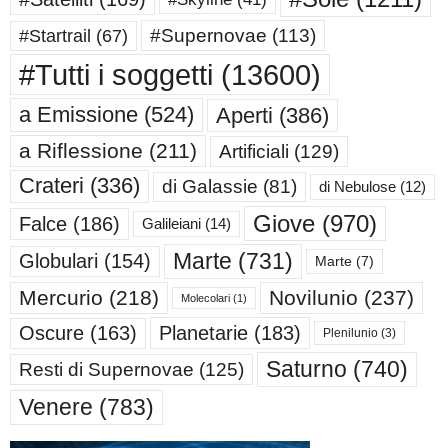
#Supernovae
(113)
#Startrail
(67)
#Tutti i soggetti
(13600)
a Emissione
(524)
Aperti
(386)
a Riflessione
(211)
Artificiali
(129)
Crateri
(336)
di Galassie
(81)
di Nebulose
(12)
Giove
(970)
Falce
(186)
Galileiani
(14)
Marte
(731)
Globulari
(154)
Marte
(7)
Mercurio
(218)
Novilunio
(237)
Molecolari
(1)
Oscure
(163)
Planetarie
(183)
Plenilunio
(3)
Saturno
(740)
Resti di Supernovae
(125)
Venere
(783)