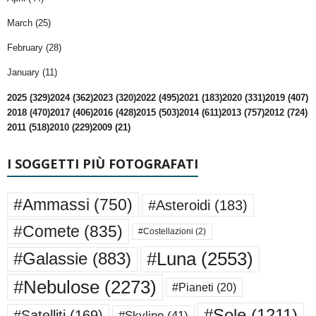
March (25)
February (28)
January (11)
2025 (329)
2024 (362)
2023 (320)
2022 (495)
2021 (183)
2020 (331)
2019 (407)
2018 (470)
2017 (406)
2016 (428)
2015 (503)
2014 (611)
2013 (757)
2012 (724)
2011 (518)
2010 (229)
2009 (21)
I SOGGETTI PIÙ FOTOGRAFATI
#Ammassi
(750)
#Asteroidi
(183)
#Comete
(835)
#Costellazioni
(2)
#Luna
(2553)
#Galassie
(883)
#Nebulose
(2273)
#Pianeti
(20)
#Sole
(1211)
#Satelliti
(169)
#Skyline
(41)