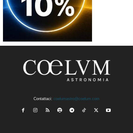
Contattaci:
coelumastro@coelum.com