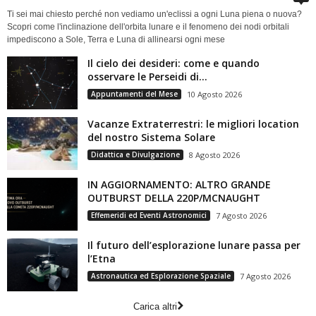
Ti sei mai chiesto perché non vediamo un'eclissi a ogni Luna piena o nuova?
Scopri come l'inclinazione dell'orbita lunare e il fenomeno dei nodi orbitali
impediscono a Sole, Terra e Luna di allinearsi ogni mese
Il cielo dei desideri: come e quando
osservare le Perseidi di...
Appuntamenti del Mese
10 Agosto 2026
Vacanze Extraterrestri: le migliori location
del nostro Sistema Solare
Didattica e Divulgazione
8 Agosto 2026
IN AGGIORNAMENTO: ALTRO GRANDE
OUTBURST DELLA 220P/MCNAUGHT
Effemeridi ed Eventi Astronomici
7 Agosto 2026
Il futuro dell’esplorazione lunare passa per
l’Etna
Astronautica ed Esplorazione Spaziale
7 Agosto 2026
Carica altri