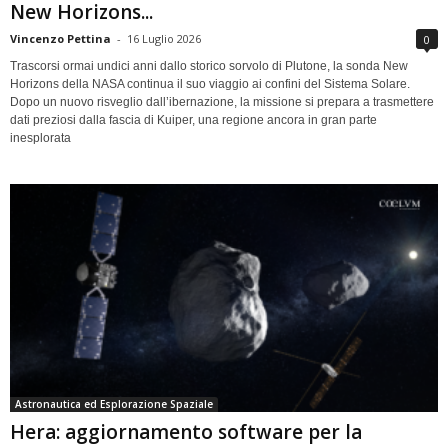
New Horizons...
Vincenzo Pettina
-
16 Luglio 2026
0
Trascorsi ormai undici anni dallo storico sorvolo di Plutone, la sonda New
Horizons della NASA continua il suo viaggio ai confini del Sistema Solare.
Dopo un nuovo risveglio dall’ibernazione, la missione si prepara a trasmettere
dati preziosi dalla fascia di Kuiper, una regione ancora in gran parte
inesplorata
Astronautica ed Esplorazione Spaziale
Hera: aggiornamento software per la