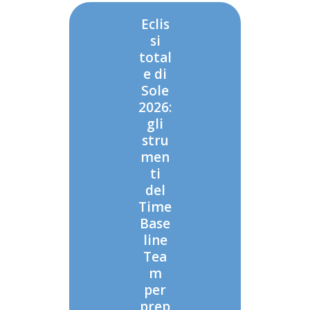
Eclis
si
total
e di
Sole
2026:
gli
stru
men
ti
del
Time
Base
line
Tea
m
per
prep