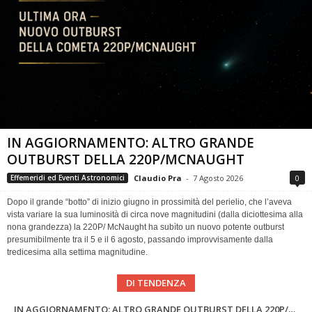
IN AGGIORNAMENTO: ALTRO GRANDE
OUTBURST DELLA 220P/MCNAUGHT
Claudio Pra
-
7 Agosto 2026
0
Effemeridi ed Eventi Astronomici
Dopo il grande “botto” di inizio giugno in prossimità del perielio, che l’aveva
vista variare la sua luminosità di circa nove magnitudini (dalla diciottesima alla
nona grandezza) la 220P/ McNaught ha subìto un nuovo potente outburst
presumibilmente tra il 5 e il 6 agosto, passando improvvisamente dalla
tredicesima alla settima magnitudine.
DI TENDENZA
Il futuro dell’esplorazione lunare passa per l’Etna