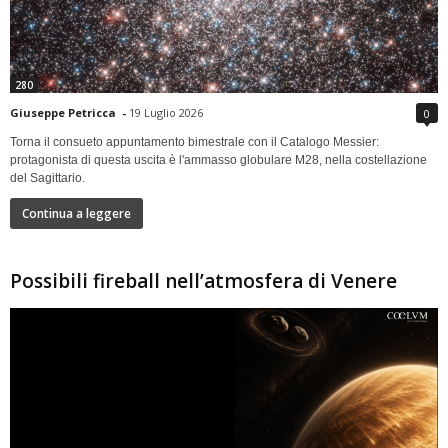
280
Giuseppe Petricca
-
19 Luglio 2026
0
Torna il consueto appuntamento bimestrale con il Catalogo Messier:
protagonista di questa uscita è l'ammasso globulare M28, nella costellazione
del Sagittario.
Continua a leggere
Possibili fireball nell’atmosfera di Venere