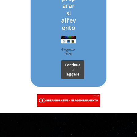
arar
si
all’ev
ento
6 Agosto
2026
Continua
a
leggere