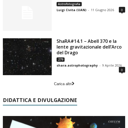
Astrofotografia
Luigi Civita (UAN)
-
11 Giugno 2026
0
ShaRA#14.1 – Abell 370 e la
lente gravitazionale dell’Arco
del Drago
279
shara.astrophotography
-
9 Aprile 2026
0
Carica altri
DIDATTICA E DIVULGAZIONE