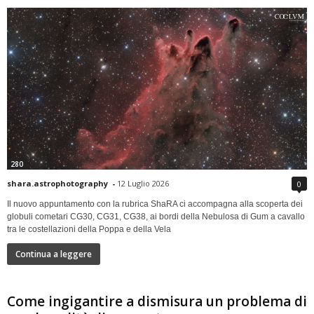
280
shara.astrophotography
-
12 Luglio 2026
0
Il nuovo appuntamento con la rubrica ShaRA ci accompagna alla scoperta dei
globuli cometari CG30, CG31, CG38, ai bordi della Nebulosa di Gum a cavallo
tra le costellazioni della Poppa e della Vela
Continua a leggere
Come ingigantire a dismisura un problema di