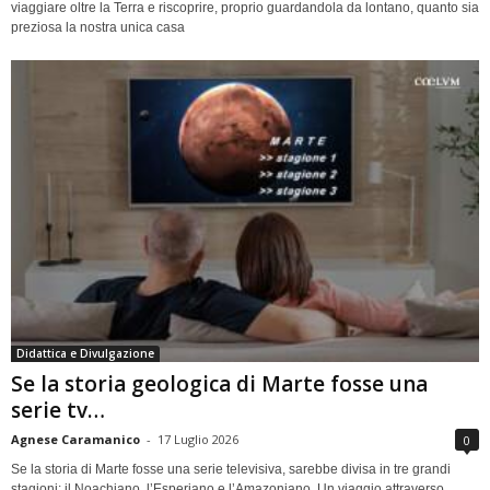
viaggiare oltre la Terra e riscoprire, proprio guardandola da lontano, quanto sia
preziosa la nostra unica casa
Didattica e Divulgazione
Se la storia geologica di Marte fosse una
serie tv…
Agnese Caramanico
-
17 Luglio 2026
0
Se la storia di Marte fosse una serie televisiva, sarebbe divisa in tre grandi
stagioni: il Noachiano, l’Esperiano e l’Amazoniano. Un viaggio attraverso