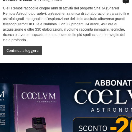
Cieli Remoti raccoglie cinque anni di attività del progetto ShaRA (Shared
Remote Astrophotography), un'esperienza unica di collaborazione tra astrofili e
astrofotografi impegnati nell'esplorazione del cielo australe attraverso grandi
telescopi remoti in Cile e Namibia. Con 22 progetti, 34 autori, 493 ore di
acquisizione e oltre 330 elaborazioni, il volume racconta immagini, tecniche,
ricerca e lavoro di squadra dietro alcune delle più spettacolari meraviglie del
cielo profondo.
Continua a leggere