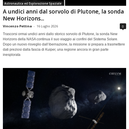
Astronautica ed Esplorazione Spaziale
A undici anni dal sorvolo di Plutone, la sonda
New Horizons...
Vincenzo Pettina
-
16 Luglio 2026
0
Trascorsi ormai undici anni dallo storico sorvolo di Plutone, la sonda New
Horizons della NASA continua il suo viaggio ai confini del Sistema Solare.
Dopo un nuovo risveglio dall’ibernazione, la missione si prepara a trasmettere
dati preziosi dalla fascia di Kuiper, una regione ancora in gran parte
inesplorata