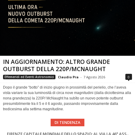
IN AGGIORNAMENTO: ALTRO GRANDE
OUTBURST DELLA 220P/MCNAUGHT
Claudio Pra
-
7 Agosto 2026
0
Effemeridi ed Eventi Astronomici
Dopo il grande “botto” di inizio giugno in prossimità del perielio, che l’aveva
vista variare la sua luminosità di circa nove magnitudini (dalla diciottesima alla
nona grandezza) la 220P/ McNaught ha subìto un nuovo potente outburst
presumibilmente tra il 5 e il 6 agosto, passando improvvisamente dalla
tredicesima alla settima magnitudine.
DI TENDENZA
Cielo del Mese di Agosto 2026
FIRENZE CAPITALE MONDIALE DELLO SPAZIO: AL VIA LA 46ª ASSEMBLEA SCIENTIFICA DEL COSPAR