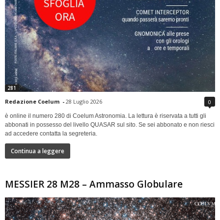
281
Redazione Coelum
-
28 Luglio 2026
0
è online il numero 280 di Coelum Astronomia. La lettura è riservata a tutti gli
abbonati in possesso del livello QUASAR sul sito. Se sei abbonato e non riesci
ad accedere contatta la segreteria.
Continua a leggere
MESSIER 28 M28 – Ammasso Globulare