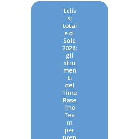
Eclis
si
total
e di
Sole
2026:
gli
stru
men
ti
del
Time
Base
line
Tea
m
per
prep