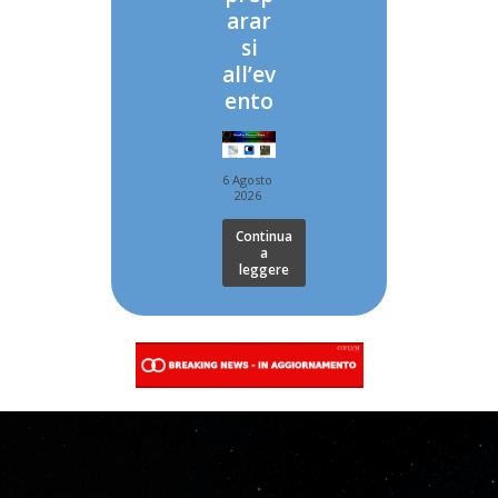
arar
si
all’ev
ento
6 Agosto
2026
Continua
a
leggere