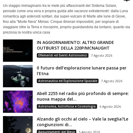
Un viaggio immaginario tra le mete più affascinanti del Sistema Solare,
pensato come una vera e propria guida alle vacanze extraterrestri: dalla Luna
romantica agli asteroidi solitari, dai super-vulcani di Marte alle lune di Giove,
fino alla “Morte Nera” Mimas. Cinque itinerari impossibili, per sognare di
viaggiare oltre la Terra e riscoprire, proprio guardandola da lontano, quanto sia
preziosa la nostra unica casa
IN AGGIORNAMENTO: ALTRO GRANDE
OUTBURST DELLA 220P/MCNAUGHT
Effemeridi ed Eventi Astronomici
7 Agosto 2026
Il futuro dell’esplorazione lunare passa per
l’Etna
Astronautica ed Esplorazione Spaziale
7 Agosto 2026
Abell 2255 nel radio più profondo di sempre:
nuova mappa del...
Astronomia, Astrofisica e Cosmologia
6 Agosto 2026
Alzando gli occhi al cielo – Vale la sveglia?Le
congiunzioni di...
Appuntamenti del Mese
5 Agosto 2026