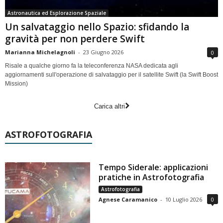
Astronautica ed Esplorazione Spaziale
Un salvataggio nello Spazio: sfidando la
gravità per non perdere Swift
Marianna Michelagnoli
-
23 Giugno 2026
0
Risale a qualche giorno fa la teleconferenza NASA dedicata agli
aggiornamenti sull'operazione di salvataggio per il satellite Swift (la Swift Boost
Mission)
Carica altri
ASTROFOTOGRAFIA
Tempo Siderale: applicazioni
pratiche in Astrofotografia
Astrofotografia
Agnese Caramanico
-
10 Luglio 2026
0