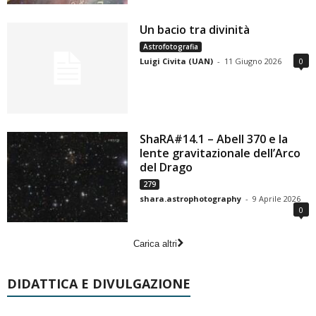
Un bacio tra divinità
Astrofotografia
Luigi Civita (UAN)
-
11 Giugno 2026
0
ShaRA#14.1 – Abell 370 e la
lente gravitazionale dell’Arco
del Drago
279
shara.astrophotography
-
9 Aprile 2026
0
Carica altri
DIDATTICA E DIVULGAZIONE