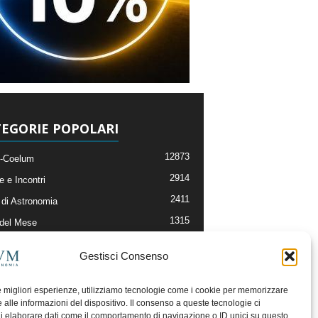
EGORIE POPOLARI
12873
-Coelum
2914
e e Incontri
2411
di Astronomia
1315
 del Mese
365
nomia, Astrofisica e Cosmologia
Gestisci Consenso
268
li e Risorse On-Line
192
og della Redazione
le migliori esperienze, utilizziamo tecnologie come i cookie per memorizzare
 alle informazioni del dispositivo. Il consenso a queste tecnologie ci
i elaborare dati come il comportamento di navigazione o ID unici su questo