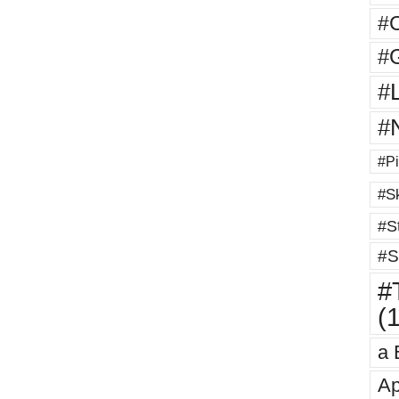
#
#G
#
#
#Pi
#Sk
#St
#S
#T
(
a 
Ap