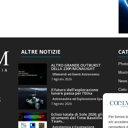
ALTRE NOTIZIE
CAT
Photo
ALTRO GRANDE OUTBURST
DELLA 220P/MCNAUGHT
Mostr
Effemeridi ed Eventi Astronomici
7 Agosto 2026
News 
Il futuro dell’esplorazione
Cielo
lunare passa per l’Etna
Astro
Astronautica ed Esplorazione Spaziale
7 Agosto 2026
Artico
Eclissi totale di Sole 2026: gli
Il Bl
Per fornire 
strumenti del Time Baseline
Team...
e/o accedere
Astrotecnica e Osservazione
permetterà d