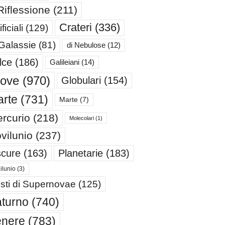
Riflessione
(211)
Crateri
(336)
ificiali
(129)
 Galassie
(81)
di Nebulose
(12)
lce
(186)
Galileiani
(14)
iove
(970)
Globulari
(154)
rte
(731)
Marte
(7)
rcurio
(218)
Molecolari
(1)
vilunio
(237)
cure
(163)
Planetarie
(183)
ilunio
(3)
sti di Supernovae
(125)
turno
(740)
enere
(783)