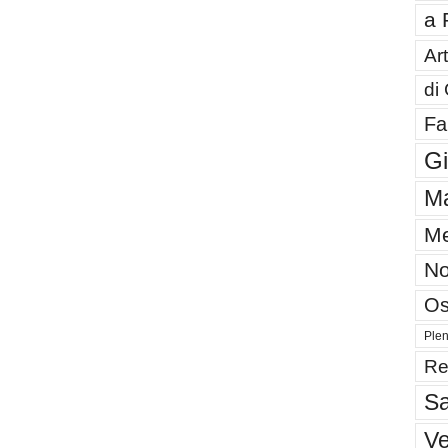
a 
Art
di
Fa
G
Ma
Me
No
Os
Plen
Re
Sa
V