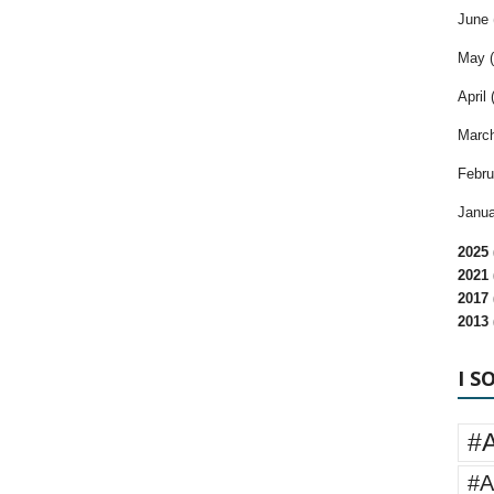
June 
May (
April 
March
Febru
Janua
2025 
2021 
2017 
2013 
I S
#
#A