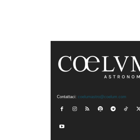
Contattaci:
coelumastro@coelum.com