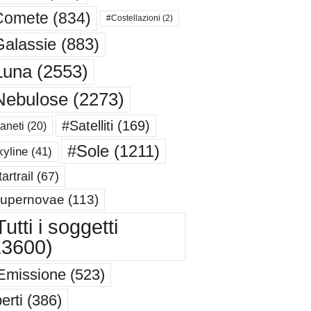
Comete
(834)
#Costellazioni
(2)
alassie
(883)
Luna
(2553)
Nebulose
(2273)
#Satelliti
(169)
aneti
(20)
#Sole
(1211)
yline
(41)
artrail
(67)
upernovae
(113)
utti i soggetti
13600)
Emissione
(523)
erti
(386)