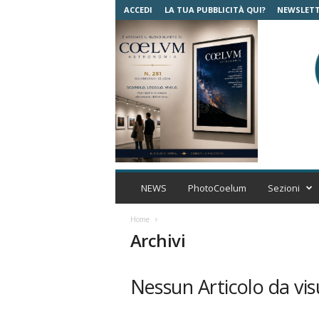
ACCEDI
LA TUA PUBBLICITÀ QUI?
NEWSLET
C
o
NEWS
PhotoCoelum
Sezioni
e
l
Home
u
Archivi
m
A
s
Nessun Articolo da vis
t
r
o