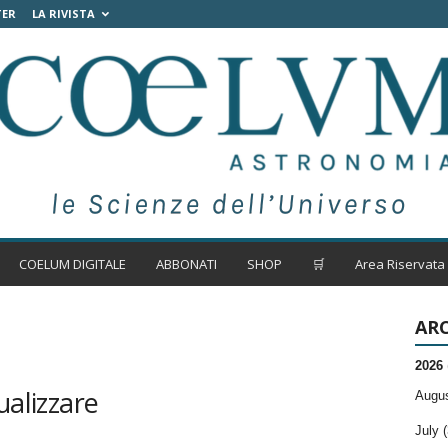
TER
LA RIVISTA
COELUM DIGITALE
ABBONATI
SHOP
🛒
Area Riservata
ARC
2026
ualizzare
Augus
July (