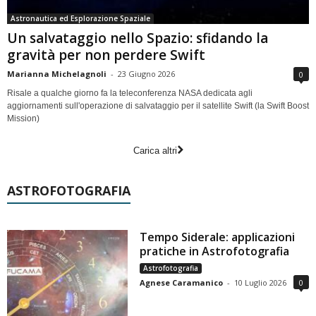
Astronautica ed Esplorazione Spaziale
Un salvataggio nello Spazio: sfidando la
gravità per non perdere Swift
Marianna Michelagnoli
-
23 Giugno 2026
0
Risale a qualche giorno fa la teleconferenza NASA dedicata agli
aggiornamenti sull'operazione di salvataggio per il satellite Swift (la Swift Boost
Mission)
Carica altri
ASTROFOTOGRAFIA
Tempo Siderale: applicazioni
pratiche in Astrofotografia
Astrofotografia
Agnese Caramanico
-
10 Luglio 2026
0