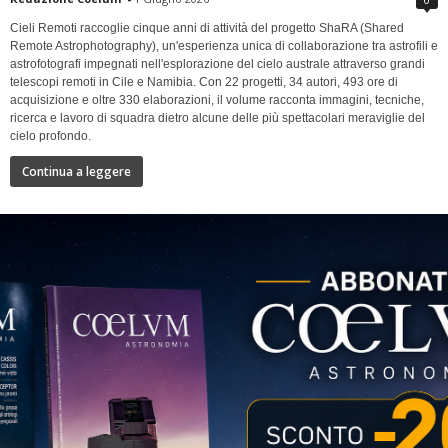
Cieli Remoti raccoglie cinque anni di attività del progetto ShaRA (Shared
Remote Astrophotography), un'esperienza unica di collaborazione tra astrofili e
astrofotografi impegnati nell'esplorazione del cielo australe attraverso grandi
telescopi remoti in Cile e Namibia. Con 22 progetti, 34 autori, 493 ore di
acquisizione e oltre 330 elaborazioni, il volume racconta immagini, tecniche,
ricerca e lavoro di squadra dietro alcune delle più spettacolari meraviglie del
cielo profondo.
Continua a leggere