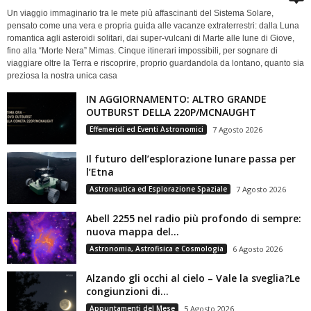
Un viaggio immaginario tra le mete più affascinanti del Sistema Solare,
pensato come una vera e propria guida alle vacanze extraterrestri: dalla Luna
romantica agli asteroidi solitari, dai super-vulcani di Marte alle lune di Giove,
fino alla “Morte Nera” Mimas. Cinque itinerari impossibili, per sognare di
viaggiare oltre la Terra e riscoprire, proprio guardandola da lontano, quanto sia
preziosa la nostra unica casa
IN AGGIORNAMENTO: ALTRO GRANDE
OUTBURST DELLA 220P/MCNAUGHT
Effemeridi ed Eventi Astronomici
7 Agosto 2026
Il futuro dell’esplorazione lunare passa per
l’Etna
Astronautica ed Esplorazione Spaziale
7 Agosto 2026
Abell 2255 nel radio più profondo di sempre:
nuova mappa del...
Astronomia, Astrofisica e Cosmologia
6 Agosto 2026
Alzando gli occhi al cielo – Vale la sveglia?Le
congiunzioni di...
Appuntamenti del Mese
5 Agosto 2026