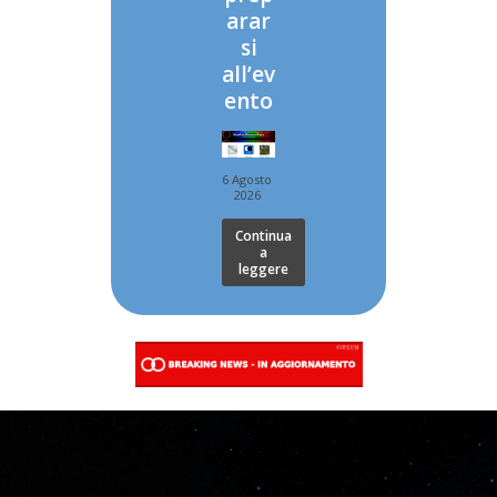
arar
si
all’ev
ento
6 Agosto
2026
Continua
a
leggere