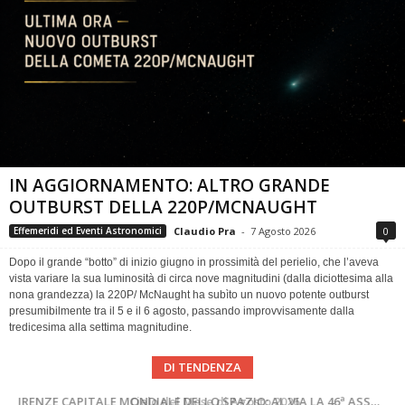
IN AGGIORNAMENTO: ALTRO GRANDE
OUTBURST DELLA 220P/MCNAUGHT
Claudio Pra
-
7 Agosto 2026
0
Effemeridi ed Eventi Astronomici
Dopo il grande “botto” di inizio giugno in prossimità del perielio, che l’aveva
vista variare la sua luminosità di circa nove magnitudini (dalla diciottesima alla
nona grandezza) la 220P/ McNaught ha subìto un nuovo potente outburst
presumibilmente tra il 5 e il 6 agosto, passando improvvisamente dalla
tredicesima alla settima magnitudine.
DI TENDENZA
SUPERNOVAE aggiornamenti del mese – Agosto 2026
Cielo del Mese di Agosto 2026