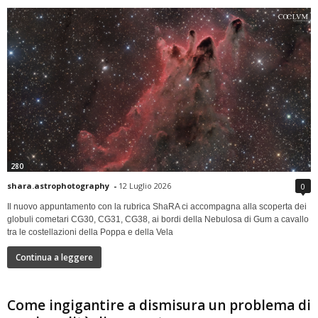
280
shara.astrophotography
-
12 Luglio 2026
0
Il nuovo appuntamento con la rubrica ShaRA ci accompagna alla scoperta dei
globuli cometari CG30, CG31, CG38, ai bordi della Nebulosa di Gum a cavallo
tra le costellazioni della Poppa e della Vela
Continua a leggere
Come ingigantire a dismisura un problema di