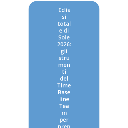
Eclis
si
total
e di
Sole
2026:
gli
stru
men
ti
del
Time
Base
line
Tea
m
per
prep