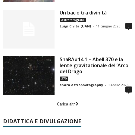
Un bacio tra divinità
Astrofotografia
Luigi Civita (UAN)
-
11 Giugno 2026
0
ShaRA#14.1 – Abell 370 e la
lente gravitazionale dell’Arco
del Drago
279
shara.astrophotography
-
9 Aprile 2026
0
Carica altri
DIDATTICA E DIVULGAZIONE