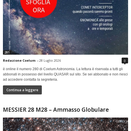
281
Redazione Coelum
-
28 Luglio 2026
0
è online il numero 280 di Coelum Astronomia. La lettura è riservata a tutti gli
abbonati in possesso del livello QUASAR sul sito. Se sei abbonato e non riesci
ad accedere contatta la segreteria.
Continua a leggere
MESSIER 28 M28 – Ammasso Globulare