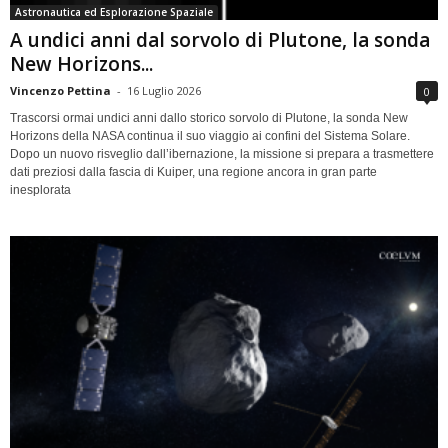
Astronautica ed Esplorazione Spaziale
A undici anni dal sorvolo di Plutone, la sonda
New Horizons...
Vincenzo Pettina
-
16 Luglio 2026
0
Trascorsi ormai undici anni dallo storico sorvolo di Plutone, la sonda New
Horizons della NASA continua il suo viaggio ai confini del Sistema Solare.
Dopo un nuovo risveglio dall’ibernazione, la missione si prepara a trasmettere
dati preziosi dalla fascia di Kuiper, una regione ancora in gran parte
inesplorata