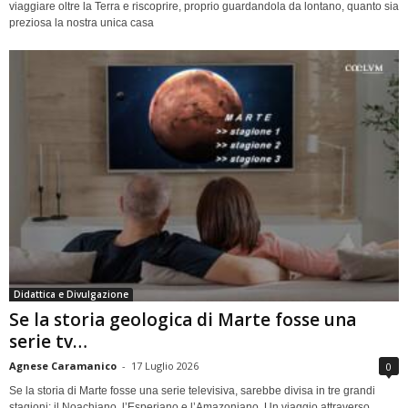
viaggiare oltre la Terra e riscoprire, proprio guardandola da lontano, quanto sia
preziosa la nostra unica casa
Didattica e Divulgazione
Se la storia geologica di Marte fosse una
serie tv…
Agnese Caramanico
-
17 Luglio 2026
0
Se la storia di Marte fosse una serie televisiva, sarebbe divisa in tre grandi
stagioni: il Noachiano, l’Esperiano e l’Amazoniano. Un viaggio attraverso