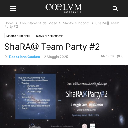
Home
Appuntamenti del Mese
Mostre e Incontri
ShaRA@ Team
Party #2
Mostre e Incontri
News di Astronomia
ShaRA@ Team Party #2
1726
0
Di
Redazione Coelum
-
2 Maggio 2025