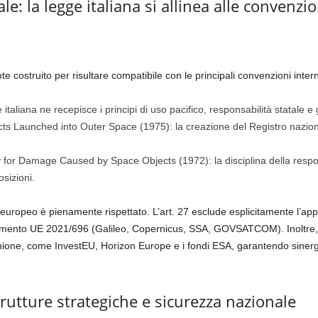
le: la legge italiana si allinea alle convenz
 costruito per risultare compatibile con le principali convenzioni internazi
taliana ne recepisce i principi di uso pacifico, responsabilità statale e 
ts Launched into Outer Space (1975): la creazione del Registro nazional
 for Damage Caused by Space Objects (1972): la disciplina della responsab
sizioni.
europeo è pienamente rispettato. L’art. 27 esclude esplicitamente l’app
olamento UE 2021/696 (Galileo, Copernicus, SSA, GOVSATCOM). Inoltre, l
nione, come InvestEU, Horizon Europe e i fondi ESA, garantendo sinergia 
trutture strategiche e sicurezza nazionale