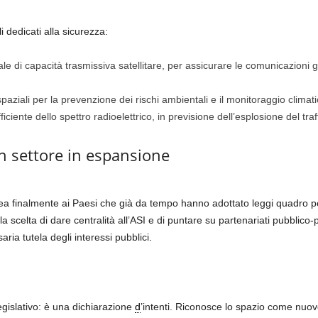
li dedicati alla sicurezza:
e di capacità trasmissiva satellitare, per assicurare le comunicazioni g
 spaziali per la prevenzione dei rischi ambientali e il monitoraggio climati
iciente dello spettro radioelettrico, in previsione dell’esplosione del tra
 settore in espansione
inea finalmente ai Paesi che già da tempo hanno adottato leggi quadro pe
 scelta di dare centralità all’ASI e di puntare su partenariati pubblico-
ia tutela degli interessi pubblici.
egislativo: è una dichiarazione
d
’intenti. Riconosce lo spazio come nuovo