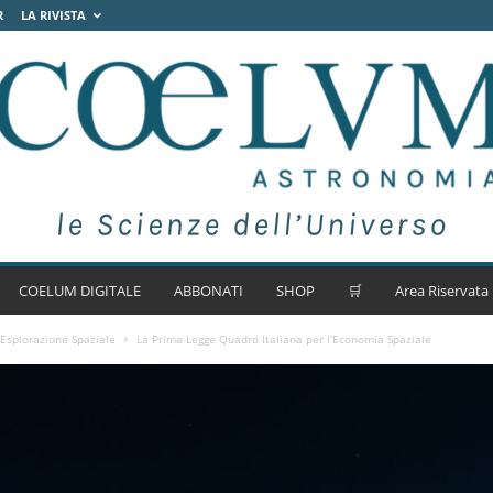
R
LA RIVISTA
COELUM DIGITALE
ABBONATI
SHOP
🛒
Area Riservata
 Esplorazione Spaziale
La Prima Legge Quadro Italiana per l’Economia Spaziale