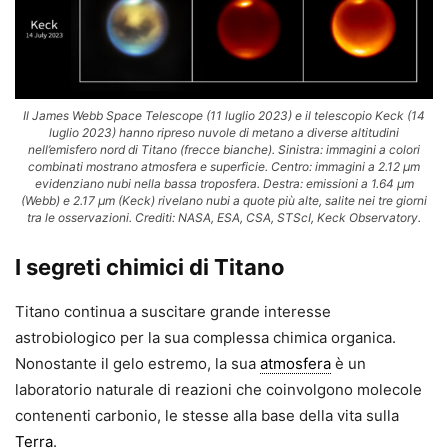
Il James Webb Space Telescope (11 luglio 2023) e il telescopio Keck (14
luglio 2023) hanno ripreso nuvole di metano a diverse altitudini
nell’emisfero nord di Titano (frecce bianche). Sinistra: immagini a colori
combinati mostrano atmosfera e superficie. Centro: immagini a 2.12 µm
evidenziano nubi nella bassa troposfera. Destra: emissioni a 1.64 µm
(Webb) e 2.17 µm (Keck) rivelano nubi a quote più alte, salite nei tre giorni
tra le osservazioni. Crediti: NASA, ESA, CSA, STScI, Keck Observatory.
I segreti chimici di Titano
Titano continua a suscitare grande interesse
astrobiologico per la sua complessa chimica organica.
Nonostante il gelo estremo, la sua
atmosfera
è un
laboratorio naturale di reazioni che coinvolgono molecole
contenenti carbonio, le stesse alla base della vita sulla
Terra
.