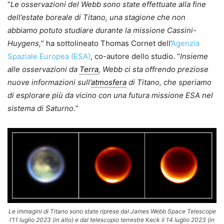
“
Le osservazioni del Webb sono state effettuate alla fine
dell’estate boreale di Titano, una stagione che non
abbiamo potuto studiare durante la missione Cassini-
Huygens,
” ha sottolineato Thomas Cornet dell’
Agenzia
Spaziale Europea (ESA)
, co-autore dello studio. “
Insieme
alle osservazioni da
Terra
, Webb ci sta offrendo preziose
nuove informazioni sull’
atmosfera
di Titano, che speriamo
di esplorare più da vicino con una futura missione ESA nel
sistema di Saturno.
”
Le immagini di Titano sono state riprese dal James Webb Space Telescope
l’11 luglio 2023 (in alto) e dal telescopio terrestre Keck il 14 luglio 2023 (in