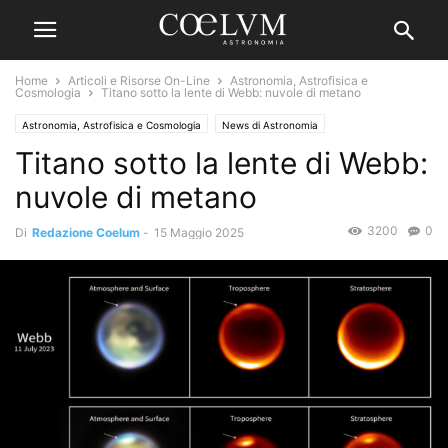
Home
Articoli e Risorse On-Line
Astronomia, Astrofisica e
Cosmologia
Titano sotto la lente di Webb: nuvole di metano
Astronomia, Astrofisica e Cosmologia
News di Astronomia
Titano sotto la lente di Webb:
nuvole di metano
3200
0
Di
Redazione Coelum
-
15 Maggio 2025