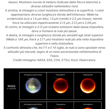
basso). Mostrano nuvole di metano (indicate dalle frecce bianche) a
diverse altitudini nell’emisfero nord.
A sinistra, le immagini a colori mostrano l’atmosfera e la superficie. I colori
rappresentano diverse lunghezze d’onda dell’infrarosso: Webb ha
evidenziato luce a 1.4 µm (blu), 1.5 µm (verde) e 2.0 µm (rosso), mentre
Keck ha utilizzato rispettivamente 2.13 µm, 2.12 µm e 2.06 µm.
Al centro, le immagini a 2.12 µm rivelano emissioni dalla bassa troposfera,
dove si formano le nubi più basse.
A destra, le immagini a lunghezze d’onda più sensibili agli strati superiori
(Webb a 1.64 µm, Keck a 2.17 µm) mostrano nubi più alte nella troposfera
superiore e nella stratosfera.
Il confronto dimostra che, tra l’11 e il 14 luglio, le nubi si sono spostate verso
altitudini più elevate, segno di un moto ascensionale nell’atmosfera di
Titano.
Crediti immagine: NASA, ESA, CSA, STScI, Keck Observatory.