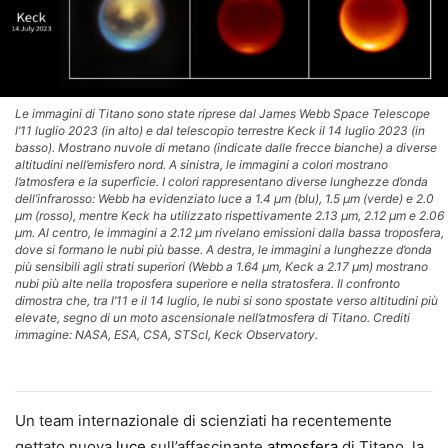
Le immagini di Titano sono state riprese dal James Webb Space Telescope
l’11 luglio 2023 (in alto) e dal telescopio terrestre Keck il 14 luglio 2023 (in
basso). Mostrano nuvole di metano (indicate dalle frecce bianche) a diverse
altitudini nell’emisfero nord. A sinistra, le immagini a colori mostrano
l’atmosfera e la superficie. I colori rappresentano diverse lunghezze d’onda
dell’infrarosso: Webb ha evidenziato luce a 1.4 µm (blu), 1.5 µm (verde) e 2.0
µm (rosso), mentre Keck ha utilizzato rispettivamente 2.13 µm, 2.12 µm e 2.06
µm. Al centro, le immagini a 2.12 µm rivelano emissioni dalla bassa troposfera,
dove si formano le nubi più basse. A destra, le immagini a lunghezze d’onda
più sensibili agli strati superiori (Webb a 1.64 µm, Keck a 2.17 µm) mostrano
nubi più alte nella troposfera superiore e nella stratosfera. Il confronto
dimostra che, tra l’11 e il 14 luglio, le nubi si sono spostate verso altitudini più
elevate, segno di un moto ascensionale nell’atmosfera di Titano. Crediti
immagine: NASA, ESA, CSA, STScI, Keck Observatory.
Un team internazionale di scienziati ha recentemente
gettato nuova
luce
sull’affascinante
atmosfera
di Titano, la