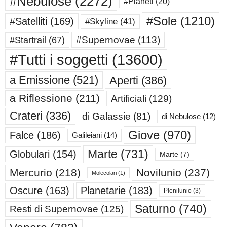
#Nebulose
(2272)
#Pianeti
(20)
#Sole
(1210)
#Satelliti
(169)
#Skyline
(41)
#Supernovae
(113)
#Startrail
(67)
#Tutti i soggetti
(13600)
a Emissione
(521)
Aperti
(386)
a Riflessione
(211)
Artificiali
(129)
Crateri
(336)
di Galassie
(81)
di Nebulose
(12)
Giove
(970)
Falce
(186)
Galileiani
(14)
Marte
(731)
Globulari
(154)
Marte
(7)
Mercurio
(218)
Novilunio
(237)
Molecolari
(1)
Oscure
(163)
Planetarie
(183)
Plenilunio
(3)
Saturno
(740)
Resti di Supernovae
(125)