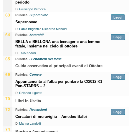
periodo
Di
Giuseppe Petricca
63
Rubrica:
Supernovae
Leggi
Supernovae
Di
Fabio Briganti
e
Riccardo Mancini
64
Rubrica:
Asteroidi
Leggi
BELLA e BELLONA una teenager e una femme
fatale, insieme nel cielo di ottobre
Di
Talib Kadori
65
Rubrica:
I Fenomeni Del Mese
Guida osservativa ai principali eventi di Ottobre
69
Rubrica:
Comete
Leggi
Appuntamento all’alba per puntare la C/2012 K1
Pan-STARRS – 2
Di
Rolando Ligustri
70
Libri in Uscita
72
Rubrica:
Recensioni
Leggi
Cercatori di meraviglia – Amedeo Balbi
Di
Marina Landolfi
74
Mostre e Appuntamenti