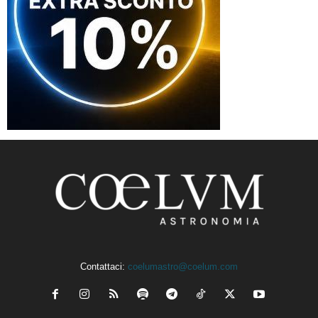
Contattaci:
coelumastro@coelum.com