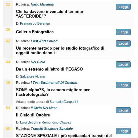
32
Rubrica:
Hanc Marginis
Leggi
Chi ha davvero inventato il termine
“ASTEROIDE”?
Di
Francesco Berengo
36
Galleria Fotografica
Leggi
42
Rubrica:
Lost And Found
Leggi
Un recente metodo per lo studio fotografico di
oggetti molto deboli
44
Rubrica:
Nel Cielo
Leggi
Da un estremo all’altro di PEGASO
Di
Salvatore Albano
48
Rubrica:
I Test Strumentali Di Coelum
Leggi
SONY alpha7S, la camera migliore per
l’astrofotografia?
Adattamento a cura di
Samuele Gasparini
54
Rubrica:
Il Cielo Del Mese
Leggi
Il Cielo di Ottobre
Di
Luigi Becchi
e
Remondino Chavez
60
Rubrica:
Transiti Stazione Spaziale
Leggi
STAZIONE SPAZIALE i più spettacolari transiti del