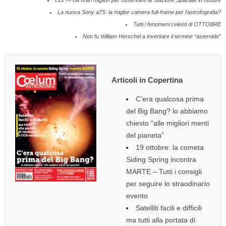
ISS >> Gli orari migliori per osservare la Stazione Spaziale in ottobre
La nuova Sony a7S: la miglior camera full-frame per l’astrofografia?
Tutti i fenomeni celesti di OTTOBRE
Non fu William Herschel a inventare il termine “asteroide”
Articoli in Copertina
C’era qualcosa prima
del Big Bang? lo abbiamo
chiesto “alle migliori menti
del pianeta”
19 ottobre: la cometa
Siding Spring incontra
MARTE – Tutti i consigli
per seguire lo straodinario
evento
Satelliti facili e difficili
ma tutti alla portata di