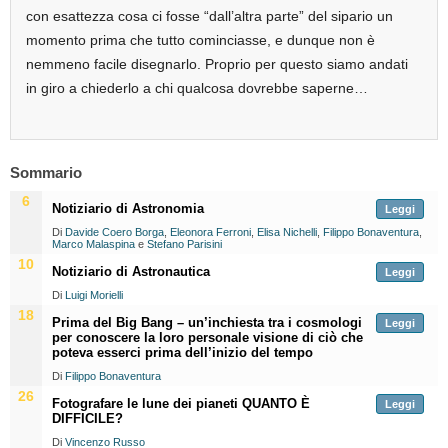
con esattezza cosa ci fosse “dall’altra parte” del sipario un
momento prima che tutto cominciasse, e dunque non è
nemmeno facile disegnarlo. Proprio per questo siamo andati
in giro a chiederlo a chi qualcosa dovrebbe saperne…
Sommario
6
Notiziario di Astronomia
Leggi
Di
Davide Coero Borga
,
Eleonora Ferroni
,
Elisa Nichelli
,
Filippo Bonaventura
,
Marco Malaspina
e
Stefano Parisini
10
Notiziario di Astronautica
Leggi
Di
Luigi Morielli
18
Prima del Big Bang – un’inchiesta tra i cosmologi
Leggi
per conoscere la loro personale visione di ciò che
poteva esserci prima dell’inizio del tempo
Di
Filippo Bonaventura
26
Fotografare le lune dei pianeti QUANTO È
Leggi
DIFFICILE?
Di
Vincenzo Russo