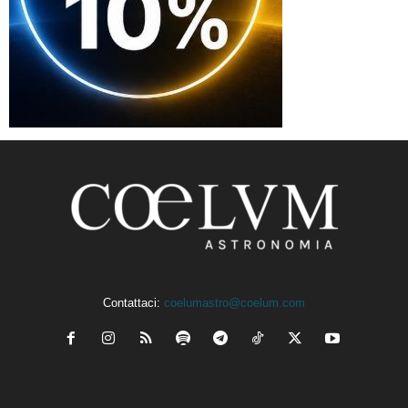
Contattaci:
coelumastro@coelum.com