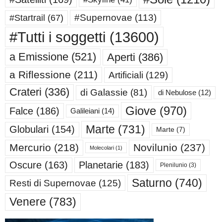
#Supernovae
(113)
#Startrail
(67)
#Tutti i soggetti
(13600)
a Emissione
(521)
Aperti
(386)
a Riflessione
(211)
Artificiali
(129)
Crateri
(336)
di Galassie
(81)
di Nebulose
(12)
Giove
(970)
Falce
(186)
Galileiani
(14)
Marte
(731)
Globulari
(154)
Marte
(7)
Mercurio
(218)
Novilunio
(237)
Molecolari
(1)
Oscure
(163)
Planetarie
(183)
Plenilunio
(3)
Saturno
(740)
Resti di Supernovae
(125)
Venere
(783)