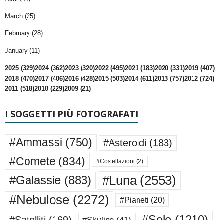
March (25)
February (28)
January (11)
2025 (329)
2024 (362)
2023 (320)
2022 (495)
2021 (183)
2020 (331)
2019 (407)
2018 (470)
2017 (406)
2016 (428)
2015 (503)
2014 (611)
2013 (757)
2012 (724)
2011 (518)
2010 (229)
2009 (21)
I SOGGETTI PIÙ FOTOGRAFATI
#Ammassi
(750)
#Asteroidi
(183)
#Comete
(834)
#Costellazioni
(2)
#Luna
(2553)
#Galassie
(883)
#Nebulose
(2272)
#Pianeti
(20)
#Sole
(1210)
#Satelliti
(169)
#Skyline
(41)