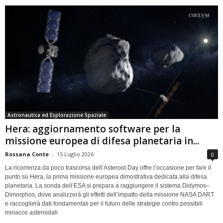
Astronautica ed Esplorazione Spaziale
Hera: aggiornamento software per la
missione europea di difesa planetaria in...
Rossana Conte
-
15 Luglio 2026
0
La ricorrenza da poco trascorsa dell’Asteroid Day offre l’occasione per fare il
punto su Hera, la prima missione europea dimostrativa dedicata alla difesa
planetaria. La sonda dell’ESA si prepara a raggiungere il sistema Didymos–
Dimorphos, dove analizzerà gli effetti dell’impatto della missione NASA DART
e raccoglierà dati fondamentali per il futuro delle strategie contro possibili
minacce asteroidali