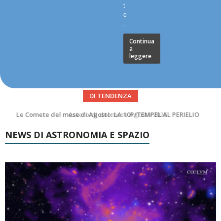
t
o
.
Continua
a
leggere
DI TENDENZA
Asteroidi del mese Agosto 2026
NEWS DI ASTRONOMIA E SPAZIO