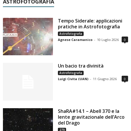
ASTROFOTOGRAFIA
Tempo Siderale: applicazioni
pratiche in Astrofotografia
Astrofotografia
Agnese Caramanico
-
10 Luglio 2026
0
Un bacio tra divinità
Astrofotografia
Luigi Civita (UAN)
-
11 Giugno 2026
0
ShaRA#14.1 – Abell 370 e la
lente gravitazionale dell’Arco
del Drago
279