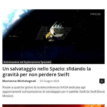
Astronautica ed Esplorazione Spaziale
Un salvataggio nello Spazio: sfidando la
gravità per non perdere Swift
Marianna Michelagnoli
-
23 Giugno 2026
0
Risale a qualche giorno fa la teleconferenza NASA dedicata agli
aggiornamenti sull'operazione di salvataggio per il satellite Swift (la Swift Boost
Mission)