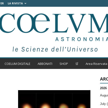
TER
LA RIVISTA
COELUM DIGITALE
ABBONATI
SHOP
🛒
Area Riservata
ARC
2026
Augus
July (