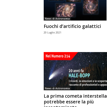
n
o
m
News di Astronomia
i
Fuochi d’artificio galattici
a
20 Luglio 2021
News di Astronomia
La prima cometa interstella
potrebbe essere la più