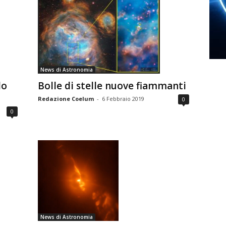
News di Astronomia
lo
Bolle di stelle nuove fiammanti
Redazione Coelum
-
6 Febbraio 2019
0
0
News di Astronomia