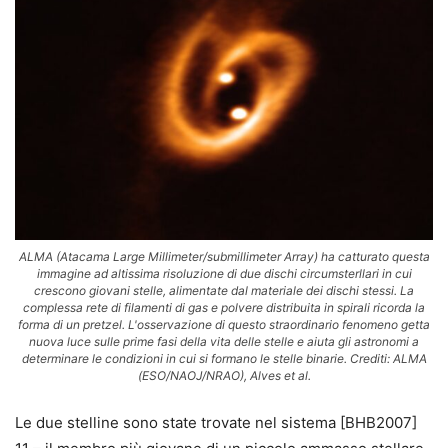
ALMA (Atacama Large Millimeter/submillimeter Array) ha catturato questa
immagine ad altissima risoluzione di due dischi circumsterllari in cui
crescono giovani stelle, alimentate dal materiale dei dischi stessi. La
complessa rete di filamenti di gas e polvere distribuita in spirali ricorda la
forma di un pretzel. L'osservazione di questo straordinario fenomeno getta
nuova luce sulle prime fasi della vita delle stelle e aiuta gli astronomi a
determinare le condizioni in cui si formano le stelle binarie. Crediti: ALMA
(ESO/NAOJ/NRAO), Alves et al.
Le due stelline sono state trovate nel sistema [BHB2007]