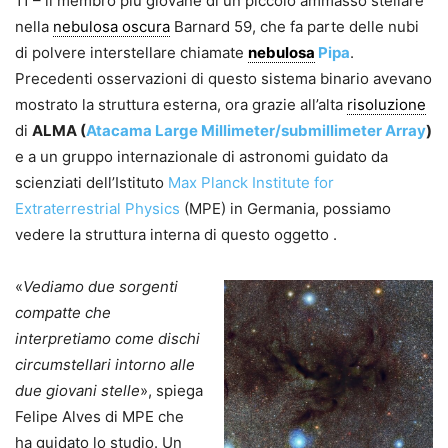
11 – il membro più giovane di un piccolo ammasso stellare
nella
nebulosa oscura
Barnard 59, che fa parte delle nubi
di polvere interstellare chiamate
nebulosa
Pipa
.
Precedenti osservazioni di questo sistema binario avevano
mostrato la struttura esterna, ora grazie all’alta
risoluzione
di
ALMA (
Atacama Large Millimeter/submillimeter Array
)
e a un gruppo internazionale di astronomi guidato da
scienziati dell’Istituto
Max Planck Institute for
Extraterrestrial Physics
(MPE) in Germania, possiamo
vedere la struttura interna di questo oggetto .
«
Vediamo due sorgenti
compatte che
interpretiamo come dischi
circumstellari intorno alle
due giovani stelle
», spiega
Felipe Alves di MPE che
ha guidato lo studio. Un