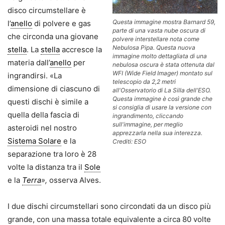
disco circumstellare è
Questa immagine mostra Barnard 59,
l’
anello
di polvere e gas
parte di una vasta nube oscura di
che circonda una giovane
polvere interstellare nota come
Nebulosa Pipa. Questa nuova
stella
. La
stella
accresce la
immagine molto dettagliata di una
materia dall’
anello
per
nebulosa oscura è stata ottenuta dal
WFI (Wide Field Imager) montato sul
ingrandirsi. «La
telescopio da 2,2 metri
dimensione di ciascuno di
all'Osservatorio di La Silla dell'ESO.
Questa immagine è così grande che
questi dischi è simile a
si consiglia di usare la versione con
quella della fascia di
ingrandimento, cliccando
sull'immagine, per meglio
asteroidi nel nostro
apprezzarla nella sua interezza.
Sistema Solare
e la
Crediti: ESO
separazione tra loro è 28
volte la distanza tra il
Sole
e la
Terra
»,
osserva Alves.
I due dischi circumstellari sono circondati da un disco più
grande, con una massa totale equivalente a circa 80 volte