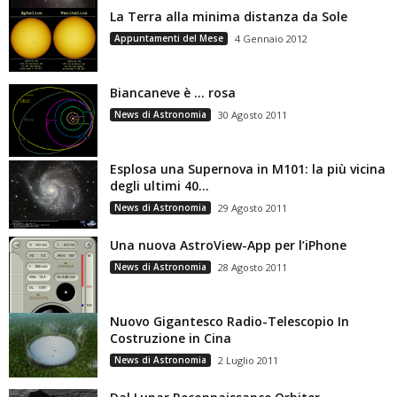
La Terra alla minima distanza da Sole
Appuntamenti del Mese
4 Gennaio 2012
Biancaneve è … rosa
News di Astronomia
30 Agosto 2011
Esplosa una Supernova in M101: la più vicina
degli ultimi 40...
News di Astronomia
29 Agosto 2011
Una nuova AstroView-App per l’iPhone
News di Astronomia
28 Agosto 2011
Nuovo Gigantesco Radio-Telescopio In
Costruzione in Cina
News di Astronomia
2 Luglio 2011