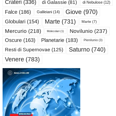
Crateri
(336)
di Galassie
(81)
di Nebulose
(12)
Giove
(970)
Falce
(186)
Galileiani
(14)
Marte
(731)
Globulari
(154)
Marte
(7)
Mercurio
(218)
Novilunio
(237)
Molecolari
(1)
Oscure
(163)
Planetarie
(183)
Plenilunio
(3)
Saturno
(740)
Resti di Supernovae
(125)
Venere
(783)