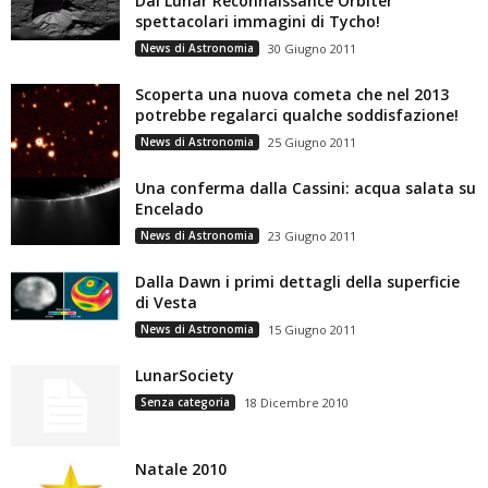
Dal Lunar Reconnaissance Orbiter
spettacolari immagini di Tycho!
News di Astronomia
30 Giugno 2011
Scoperta una nuova cometa che nel 2013
potrebbe regalarci qualche soddisfazione!
News di Astronomia
25 Giugno 2011
Una conferma dalla Cassini: acqua salata su
Encelado
News di Astronomia
23 Giugno 2011
Dalla Dawn i primi dettagli della superficie
di Vesta
News di Astronomia
15 Giugno 2011
LunarSociety
Senza categoria
18 Dicembre 2010
Natale 2010