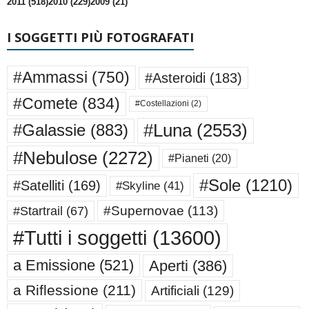
2011 (518)
2010 (229)
2009 (21)
I SOGGETTI PIÙ FOTOGRAFATI
#Ammassi
(750)
#Asteroidi
(183)
#Comete
(834)
#Costellazioni
(2)
#Luna
(2553)
#Galassie
(883)
#Nebulose
(2272)
#Pianeti
(20)
#Sole
(1210)
#Satelliti
(169)
#Skyline
(41)
#Supernovae
(113)
#Startrail
(67)
#Tutti i soggetti
(13600)
a Emissione
(521)
Aperti
(386)
a Riflessione
(211)
Artificiali
(129)