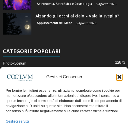
Astronomia, Astrofisica e Cosmologia
6 Agosto 2026
Alzando gli occhi al cielo – Vale la sveglia?
Appuntamenti del Mese
5 Agosto 2026
CATEGORIE POPOLARI
12873
Photo-Coelum
2914
Mostre e Incontri
Gestisci Consenso
2409
News di Astronomia
1315
Cielo del Mese
Per fornire le migliori esperienze, utilizziamo tecnologie come i cookie per
memorizzare e/o accedere alle informazioni del dispositivo. Il consenso a
365
Astronomia, Astrofisica e Cosmologia
queste tecnologie ci permetterà di elaborare dati come il comportamento di
268
Articoli e Risorse On-Line
navigazione o ID unici su questo sito. Non acconsentire o ritirare il
consenso può influire negativamente su alcune caratteristiche e funzioni.
192
Il Blog della Redazione
Gestisci servizi