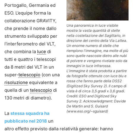
Portogallo, Germania ed
ESO. L’equipe forma la
collaborazione GRAVITY,
Una panoramica in luce visibile
che prende il nome dallo
mostra la vasta quantità di stelle
nella costellazione del Sagittario, in
strumento sviluppato per
direzione del centro della Via Lattea.
l’interferometro del VLT,
Un enorme numero di stelle che
riempiono l'immagine, ma molte di più
che combina la
luce
di
sono quelle nascoste dietro alle nubi
tutti e quattro i telescopi
di polvere e vengono rivelate solo da
immagini in luce infrarossa.
da 8 metri del VLT in un
L'immagine è stata prodotta a partire
super-
telescopio
(con una
da fotografie ottenute con luce blu e
rossa che fanno parte della DSS2
risoluzione
equivalente a
(Digitized Sky Survey 2). Il campo di
quella di un
telescopio
di
vista è di circa 3,5 gradi x 3,6 gradi.
Crediti: ESO and Digitized Sky
130 metri di diametro).
Survey 2. Acknowledgment: Davide
De Martin and S. Guisard
(www.eso.org/~sguisard)
La
stessa squadra ha
pubblicato nel 2018
un
altro effetto previsto dalla relatività generale: hanno