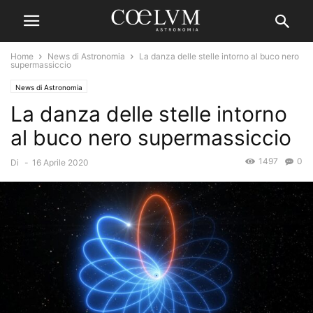
Home
News di Astronomia
La danza delle stelle intorno al buco nero
supermassiccio
News di Astronomia
La danza delle stelle intorno
al buco nero supermassiccio
1497
0
Di
-
16 Aprile 2020