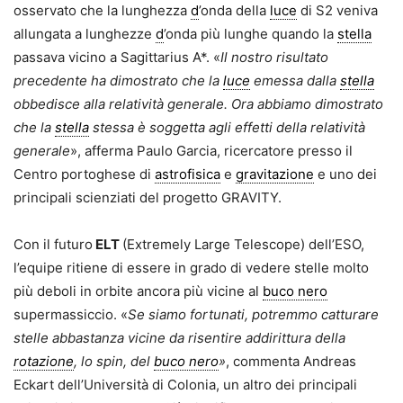
osservato che la lunghezza
d
’onda della
luce
di S2 veniva
allungata a lunghezze
d
’onda più lunghe quando la
stella
passava vicino a Sagittarius A*. «
Il nostro risultato
precedente ha dimostrato che la
luce
emessa dalla
stella
obbedisce alla relatività generale. Ora abbiamo dimostrato
che la
stella
stessa è soggetta agli effetti della relatività
generale
», afferma Paulo Garcia, ricercatore presso il
Centro portoghese di
astrofisica
e
gravitazione
e uno dei
principali scienziati del progetto GRAVITY.
Con il futuro
ELT
(Extremely Large Telescope) dell’ESO,
l’equipe ritiene di essere in grado di vedere stelle molto
più deboli in orbite ancora più vicine al
buco nero
supermassiccio. «
Se siamo fortunati, potremmo catturare
stelle abbastanza vicine da risentire addirittura della
rotazione
, lo spin, del
buco nero
»
, commenta Andreas
Eckart dell’Università di Colonia, un altro dei principali