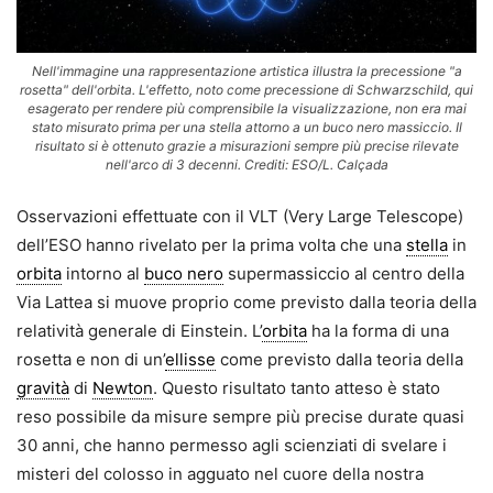
Nell'immagine una rappresentazione artistica illustra la precessione "a
rosetta" dell'orbita. L'effetto, noto come precessione di Schwarzschild, qui
esagerato per rendere più comprensibile la visualizzazione, non era mai
stato misurato prima per una stella attorno a un buco nero massiccio. Il
risultato si è ottenuto grazie a misurazioni sempre più precise rilevate
nell'arco di 3 decenni. Crediti: ESO/L. Calçada
Osservazioni effettuate con il VLT (Very Large Telescope)
dell’ESO hanno rivelato per la prima volta che una
stella
in
orbita
intorno al
buco nero
supermassiccio al centro della
Via Lattea si muove proprio come previsto dalla teoria della
relatività generale di Einstein. L’
orbita
ha la forma di una
rosetta e non di un’
ellisse
come previsto dalla teoria della
gravità
di
Newton
. Questo risultato tanto atteso è stato
reso possibile da misure sempre più precise durate quasi
30 anni, che hanno permesso agli scienziati di svelare i
misteri del colosso in agguato nel cuore della nostra