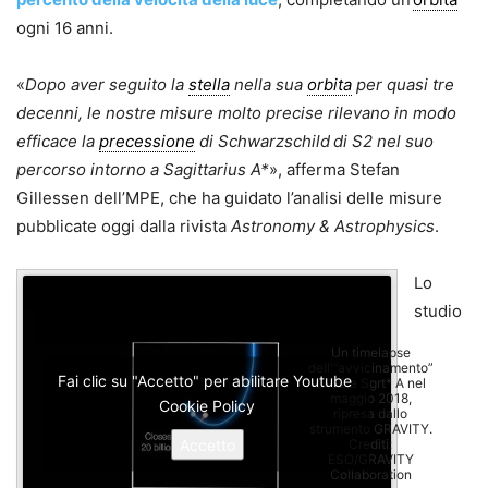
ogni 16 anni.
«
Dopo aver seguito la
stella
nella sua
orbita
per quasi tre
decenni, le nostre misure molto precise rilevano in modo
efficace la
precessione
di Schwarzschild
di S2 nel suo
percorso intorno a Sagittarius A*
», afferma Stefan
Gillessen dell’MPE, che ha guidato l’analisi delle misure
pubblicate oggi dalla rivista
Astronomy & Astrophysics
.
Lo
studio
Un timelapse
dell'”avvicinamento”
Fai clic su "Accetto" per abilitare Youtube
di S2 a Sgrt* A nel
maggio 2018,
Cookie Policy
ripresa dallo
strumento GRAVITY.
Accetto
Crediti:
ESO/GRAVITY
Collaboration