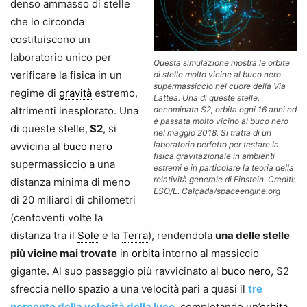
denso ammasso di stelle
che lo circonda
costituiscono un
laboratorio unico per
Questa simulazione mostra le orbite
verificare la fisica in un
di stelle molto vicine al buco nero
supermassiccio nel cuore della Via
regime di
gravità
estremo,
Lattea. Una di queste stelle,
denominata S2, orbita ogni 16 anni ed
altrimenti inesplorato. Una
è passata molto vicino al buco nero
di queste stelle,
S2
, si
nel maggio 2018. Si tratta di un
laboratorio perfetto per testare la
avvicina al
buco nero
fisica gravitazionale in ambienti
supermassiccio a una
estremi e in particolare la teoria della
relatività generale di Einstein. Crediti:
distanza minima di meno
ESO/L. Calçada/spaceengine.org
di 20 miliardi di chilometri
(centoventi volte la
distanza tra il
Sole
e la
Terra
), rendendola
una delle stelle
più vicine mai trovate
in
orbita
intorno al massiccio
gigante. Al suo passaggio più ravvicinato al
buco nero
, S2
sfreccia nello spazio a una velocità pari a quasi il
tre
percento della velocità della luce
, completando un’
orbita