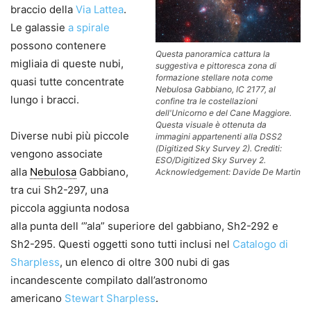
braccio della
Via Lattea
.
Le galassie
a spirale
possono contenere
Questa panoramica cattura la
migliaia di queste nubi,
suggestiva e pittoresca zona di
formazione stellare nota come
quasi tutte concentrate
Nebulosa Gabbiano, IC 2177, al
lungo i bracci.
confine tra le costellazioni
dell'Unicorno e del Cane Maggiore.
Questa visuale è ottenuta da
Diverse nubi più piccole
immagini appartenenti alla DSS2
(Digitized Sky Survey 2). Crediti:
vengono associate
ESO/Digitized Sky Survey 2.
alla
Nebulosa
Gabbiano,
Acknowledgement: Davide De Martin
tra cui Sh2-297, una
piccola aggiunta nodosa
alla punta dell ‘”ala” superiore del gabbiano, Sh2-292 e
Sh2-295. Questi oggetti sono tutti inclusi nel
Catalogo di
Sharpless
, un elenco di oltre 300 nubi di gas
incandescente compilato dall’astronomo
americano
Stewart Sharpless
.