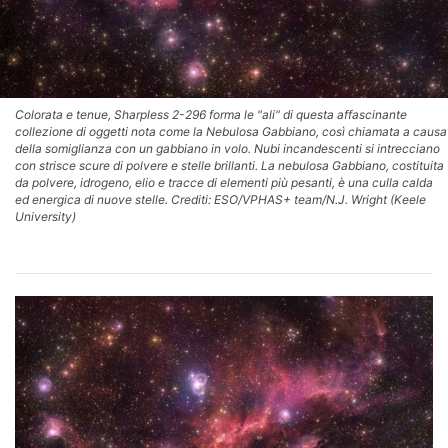
Colorata e tenue, Sharpless 2-296 forma le "ali" di questa affascinante
collezione di oggetti nota come la Nebulosa Gabbiano, così chiamata a causa
della somiglianza con un gabbiano in volo. Nubi incandescenti si intrecciano
con strisce scure di polvere e stelle brillanti. La nebulosa Gabbiano, costituita
da polvere, idrogeno, elio e tracce di elementi più pesanti, è una culla calda
ed energica di nuove stelle. Crediti: ESO/VPHAS+ team/N.J. Wright (Keele
University)