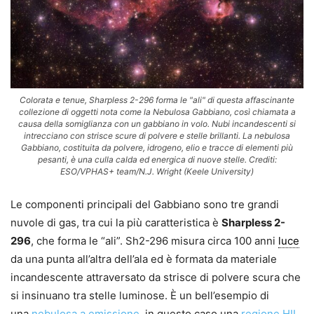
Colorata e tenue, Sharpless 2-296 forma le "ali" di questa affascinante
collezione di oggetti nota come la Nebulosa Gabbiano, così chiamata a
causa della somiglianza con un gabbiano in volo. Nubi incandescenti si
intrecciano con strisce scure di polvere e stelle brillanti. La nebulosa
Gabbiano, costituita da polvere, idrogeno, elio e tracce di elementi più
pesanti, è una culla calda ed energica di nuove stelle. Crediti:
ESO/VPHAS+ team/N.J. Wright (Keele University)
Le componenti principali del Gabbiano sono tre grandi
nuvole di gas, tra cui la più caratteristica è
Sharpless 2-
296
, che forma le “ali”. Sh2-296 misura circa 100 anni
luce
da una punta all’altra dell’ala ed è formata da materiale
incandescente attraversato da strisce di polvere scura che
si insinuano tra stelle luminose. È un bell’esempio di
una
nebulosa a emissione
, in questo caso una
regione HII
,