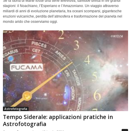
Se la storia di Marte fosse una serie televisiva, sarebbe divisa in tre grandi
stagioni: il Noachiano, l’Esperiano e l’Amazoniano. Un viaggio attraverso
miliardi di anni di evoluzione planetaria, tra oceani scomparsi, gigantesche
eruzioni vulcaniche, perdita dell’atmosfera e trasformazione del pianeta nel
mondo arido che osserviamo oggi.
Astrofotografia
Tempo Siderale: applicazioni pratiche in
Astrofotografia