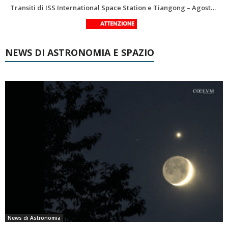
Le costellazioni di Agosto 2026: Delfino
La Luna del Mese – Agosto 2026
NEWS DI ASTRONOMIA E SPAZIO
News di Astronomia