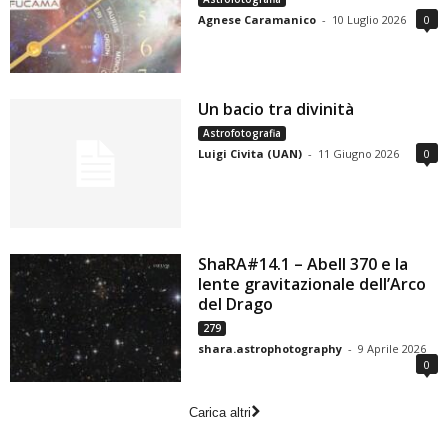
Agnese Caramanico
-
10 Luglio 2026
0
Un bacio tra divinità
Astrofotografia
Luigi Civita (UAN)
-
11 Giugno 2026
0
ShaRA#14.1 – Abell 370 e la
lente gravitazionale dell’Arco
del Drago
279
shara.astrophotography
-
9 Aprile 2026
0
Carica altri