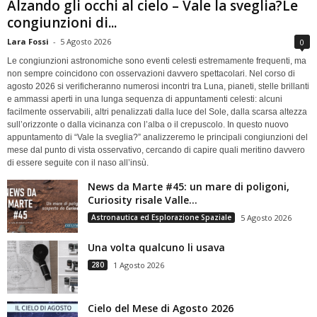
Alzando gli occhi al cielo – Vale la sveglia?Le
congiunzioni di...
Lara Fossi
-
5 Agosto 2026
0
Le congiunzioni astronomiche sono eventi celesti estremamente frequenti, ma
non sempre coincidono con osservazioni davvero spettacolari. Nel corso di
agosto 2026 si verificheranno numerosi incontri tra Luna, pianeti, stelle brillanti
e ammassi aperti in una lunga sequenza di appuntamenti celesti: alcuni
facilmente osservabili, altri penalizzati dalla luce del Sole, dalla scarsa altezza
sull’orizzonte o dalla vicinanza con l’alba o il crepuscolo. In questo nuovo
appuntamento di “Vale la sveglia?” analizzeremo le principali congiunzioni del
mese dal punto di vista osservativo, cercando di capire quali meritino davvero
di essere seguite con il naso all’insù.
News da Marte #45: un mare di poligoni,
Curiosity risale Valle...
Astronautica ed Esplorazione Spaziale
5 Agosto 2026
Una volta qualcuno li usava
280
1 Agosto 2026
Cielo del Mese di Agosto 2026