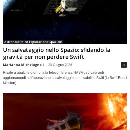
Astronautica ed Esplorazione Spaziale
Un salvataggio nello Spazio: sfidando la
gravità per non perdere Swift
Marianna Michelagnoli
-
23 Giugno 2026
0
Risale a qualche giorno fa la teleconferenza NASA dedicata agli
aggiornamenti sull'operazione di salvataggio per il satellite Swift (la Swift Boost
Mission)