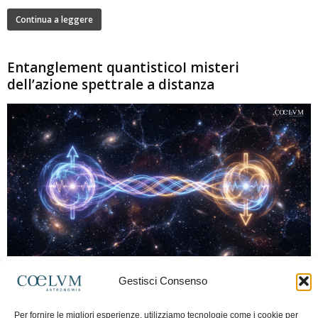
Continua a leggere
Entanglement quantisticoI misteri
dell’azione spettrale a distanza
280
Gestisci Consenso
Marco Lorrai
-
15 Giugno 2026
0
L'entanglement quantistico è uno dei fenomeni più sorprendenti della fisica
Per fornire le migliori esperienze, utilizziamo tecnologie come i cookie per
moderna: due particelle possono mostrare correlazioni che sembrano ignorare