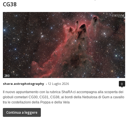
CG38
280
shara.astrophotography
-
12 Luglio 2026
0
Il nuovo appuntamento con la rubrica ShaRA ci accompagna alla scoperta dei
globuli cometari CG30, CG31, CG38, ai bordi della Nebulosa di Gum a cavallo
tra le costellazioni della Poppa e della Vela
Continua a leggere