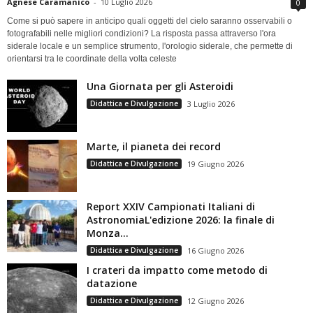
Agnese Caramanico
-
10 Luglio 2026
0
Come si può sapere in anticipo quali oggetti del cielo saranno osservabili o
fotografabili nelle migliori condizioni? La risposta passa attraverso l'ora
siderale locale e un semplice strumento, l'orologio siderale, che permette di
orientarsi tra le coordinate della volta celeste
Una Giornata per gli Asteroidi
Didattica e Divulgazione
3 Luglio 2026
Marte, il pianeta dei record
Didattica e Divulgazione
19 Giugno 2026
Report XXIV Campionati Italiani di
AstronomiaL'edizione 2026: la finale di
Monza...
Didattica e Divulgazione
16 Giugno 2026
I crateri da impatto come metodo di
datazione
Didattica e Divulgazione
12 Giugno 2026