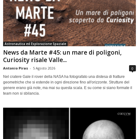
Astronautica ed Esplorazione Spaziale
News da Marte #45: un mare di poligoni,
Curiosity risale Valle...
Antonio Piras
-
5 Agosto 2026
0
Nel cratere Gale il rover della NASA ha fotografato una distesa di fratture
geometriche che si estende in ogni direzione fino all'orizzonte. Strutture del
genere erano già note, ma mai su questa scala. E su come si siano formate il
team non si sbilancia.