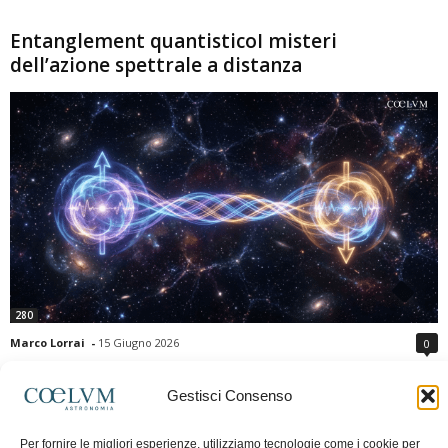
Entanglement quantisticoI misteri
dell’azione spettrale a distanza
280
Marco Lorrai
-
15 Giugno 2026
0
L'entanglement quantistico è uno dei fenomeni più sorprendenti della fisica
moderna: due particelle possono mostrare correlazioni che sembrano ignorare
Gestisci Consenso
la distanza che le separa. Gli esperimenti e i teoremi di Bell hanno escluso le
semplici spiegazioni basate su "variabili nascoste" locali, confermando le
Per fornire le migliori esperienze, utilizziamo tecnologie come i cookie per
previsioni della meccanica quantistica. Nonostante ciò, l'entanglement non