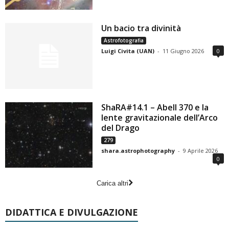
Un bacio tra divinità
Astrofotografia
Luigi Civita (UAN)
-
11 Giugno 2026
0
ShaRA#14.1 – Abell 370 e la
lente gravitazionale dell’Arco
del Drago
279
shara.astrophotography
-
9 Aprile 2026
0
Carica altri
DIDATTICA E DIVULGAZIONE