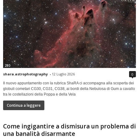
280
shara.astrophotography
-
12 Luglio 2026
0
Il nuovo appuntamento con la rubrica ShaRA ci accompagna alla scoperta dei
globuli cometari CG30, CG31, CG38, ai bordi della Nebulosa di Gum a cavallo
tra le costellazioni della Poppa e della Vela
Continua a leggere
Come ingigantire a dismisura un problema di
una banalità disarmante