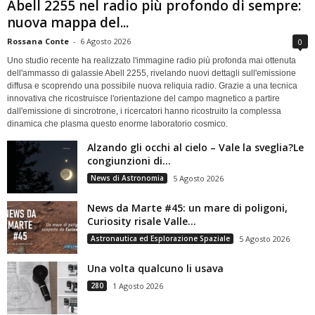
Abell 2255 nel radio più profondo di sempre:
nuova mappa del...
Rossana Conte
-
6 Agosto 2026
0
Uno studio recente ha realizzato l'immagine radio più profonda mai ottenuta
dell'ammasso di galassie Abell 2255, rivelando nuovi dettagli sull'emissione
diffusa e scoprendo una possibile nuova reliquia radio. Grazie a una tecnica
innovativa che ricostruisce l'orientazione del campo magnetico a partire
dall'emissione di sincrotrone, i ricercatori hanno ricostruito la complessa
dinamica che plasma questo enorme laboratorio cosmico.
Alzando gli occhi al cielo – Vale la sveglia?Le
congiunzioni di...
News di Astronomia
5 Agosto 2026
News da Marte #45: un mare di poligoni,
Curiosity risale Valle...
Astronautica ed Esplorazione Spaziale
5 Agosto 2026
Una volta qualcuno li usava
280
1 Agosto 2026