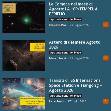
Le Comete del mese di
Agosto: LA 10P/TEMPEL AL
PERIELIO
Appuntamenti del Mese
Claudio Pra
-
29 Luglio 2026
0
Asteroidi del mese Agosto
2026
Appuntamenti del Mese
Marco Iozzi
-
28 Luglio 2026
0
Transiti di ISS International
Space Station e Tiangong –
Agosto 2026
Appuntamenti del Mese
Lara Fossi
-
27 Luglio 2026
0