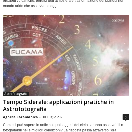
eruzioni vulcaniche, perdita dell’atmosfera e trasformazione del pianeta nel
mondo arido che osserviamo oggi.
Astrofotografia
Tempo Siderale: applicazioni pratiche in
Astrofotografia
Agnese Caramanico
-
10 Luglio 2026
0
Come si può sapere in anticipo quali oggetti del cielo saranno osservabili o
fotografabili nelle migliori condizioni? La risposta passa attraverso l'ora