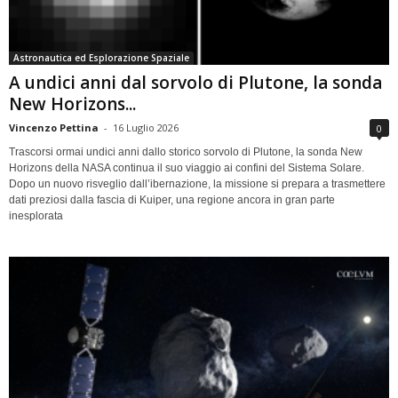
Astronautica ed Esplorazione Spaziale
A undici anni dal sorvolo di Plutone, la sonda
New Horizons...
Vincenzo Pettina
-
16 Luglio 2026
0
Trascorsi ormai undici anni dallo storico sorvolo di Plutone, la sonda New
Horizons della NASA continua il suo viaggio ai confini del Sistema Solare.
Dopo un nuovo risveglio dall’ibernazione, la missione si prepara a trasmettere
dati preziosi dalla fascia di Kuiper, una regione ancora in gran parte
inesplorata