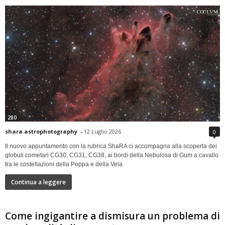
280
shara.astrophotography
-
12 Luglio 2026
0
Il nuovo appuntamento con la rubrica ShaRA ci accompagna alla scoperta dei
globuli cometari CG30, CG31, CG38, ai bordi della Nebulosa di Gum a cavallo
tra le costellazioni della Poppa e della Vela
Continua a leggere
Come ingigantire a dismisura un problema di