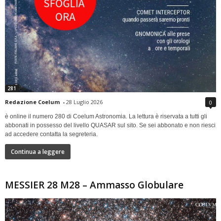
281
Redazione Coelum
-
28 Luglio 2026
0
è online il numero 280 di Coelum Astronomia. La lettura è riservata a tutti gli
abbonati in possesso del livello QUASAR sul sito. Se sei abbonato e non riesci
ad accedere contatta la segreteria.
Continua a leggere
MESSIER 28 M28 – Ammasso Globulare