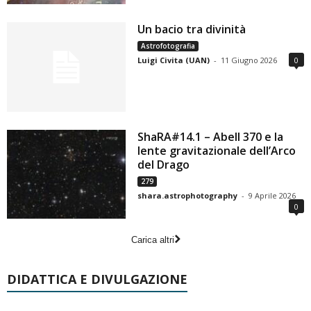
Un bacio tra divinità
Astrofotografia
Luigi Civita (UAN)
-
11 Giugno 2026
0
ShaRA#14.1 – Abell 370 e la
lente gravitazionale dell’Arco
del Drago
279
shara.astrophotography
-
9 Aprile 2026
0
Carica altri
DIDATTICA E DIVULGAZIONE