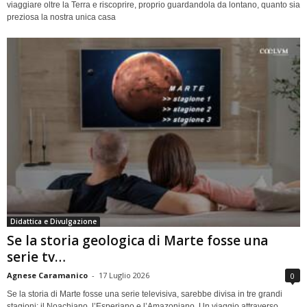
viaggiare oltre la Terra e riscoprire, proprio guardandola da lontano, quanto sia
preziosa la nostra unica casa
Didattica e Divulgazione
Se la storia geologica di Marte fosse una
serie tv…
Agnese Caramanico
-
17 Luglio 2026
0
Se la storia di Marte fosse una serie televisiva, sarebbe divisa in tre grandi
stagioni: il Noachiano, l’Esperiano e l’Amazoniano. Un viaggio attraverso