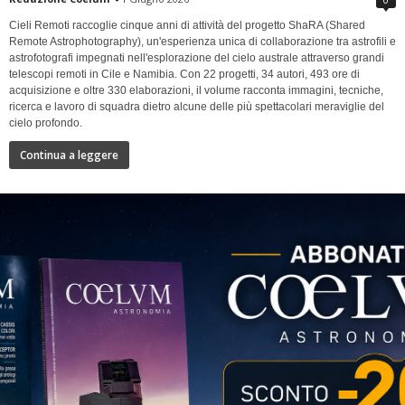
Cieli Remoti raccoglie cinque anni di attività del progetto ShaRA (Shared
Remote Astrophotography), un'esperienza unica di collaborazione tra astrofili e
astrofotografi impegnati nell'esplorazione del cielo australe attraverso grandi
telescopi remoti in Cile e Namibia. Con 22 progetti, 34 autori, 493 ore di
acquisizione e oltre 330 elaborazioni, il volume racconta immagini, tecniche,
ricerca e lavoro di squadra dietro alcune delle più spettacolari meraviglie del
cielo profondo.
Continua a leggere