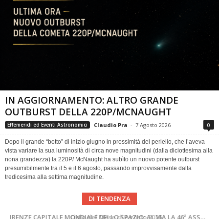
IN AGGIORNAMENTO: ALTRO GRANDE
OUTBURST DELLA 220P/MCNAUGHT
Claudio Pra
-
7 Agosto 2026
0
Effemeridi ed Eventi Astronomici
Dopo il grande “botto” di inizio giugno in prossimità del perielio, che l’aveva
vista variare la sua luminosità di circa nove magnitudini (dalla diciottesima alla
nona grandezza) la 220P/ McNaught ha subìto un nuovo potente outburst
presumibilmente tra il 5 e il 6 agosto, passando improvvisamente dalla
tredicesima alla settima magnitudine.
DI TENDENZA
SUPERNOVAE aggiornamenti del mese – Agosto 2026
Cielo del Mese di Agosto 2026