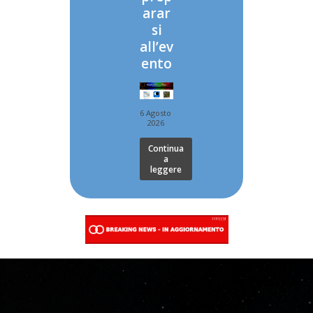
arar
si
all’ev
ento
6 Agosto
2026
Continua
a
leggere