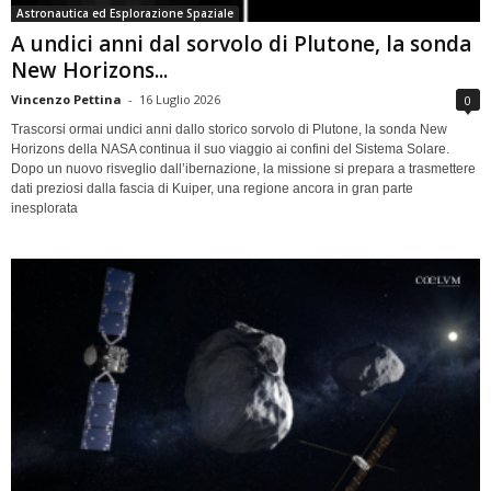
Astronautica ed Esplorazione Spaziale
A undici anni dal sorvolo di Plutone, la sonda
New Horizons...
Vincenzo Pettina
-
16 Luglio 2026
0
Trascorsi ormai undici anni dallo storico sorvolo di Plutone, la sonda New
Horizons della NASA continua il suo viaggio ai confini del Sistema Solare.
Dopo un nuovo risveglio dall’ibernazione, la missione si prepara a trasmettere
dati preziosi dalla fascia di Kuiper, una regione ancora in gran parte
inesplorata