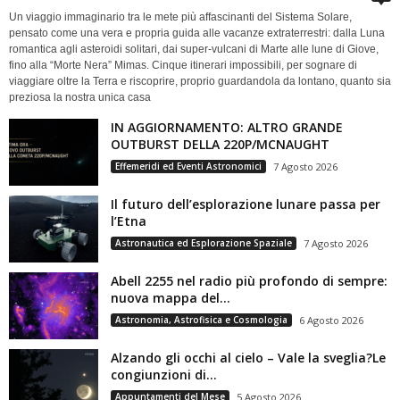
Un viaggio immaginario tra le mete più affascinanti del Sistema Solare,
pensato come una vera e propria guida alle vacanze extraterrestri: dalla Luna
romantica agli asteroidi solitari, dai super-vulcani di Marte alle lune di Giove,
fino alla “Morte Nera” Mimas. Cinque itinerari impossibili, per sognare di
viaggiare oltre la Terra e riscoprire, proprio guardandola da lontano, quanto sia
preziosa la nostra unica casa
IN AGGIORNAMENTO: ALTRO GRANDE
OUTBURST DELLA 220P/MCNAUGHT
Effemeridi ed Eventi Astronomici
7 Agosto 2026
Il futuro dell’esplorazione lunare passa per
l’Etna
Astronautica ed Esplorazione Spaziale
7 Agosto 2026
Abell 2255 nel radio più profondo di sempre:
nuova mappa del...
Astronomia, Astrofisica e Cosmologia
6 Agosto 2026
Alzando gli occhi al cielo – Vale la sveglia?Le
congiunzioni di...
Appuntamenti del Mese
5 Agosto 2026