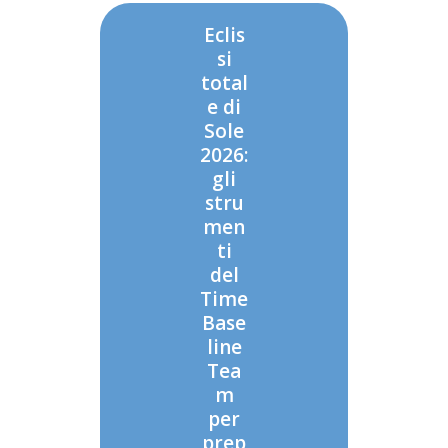
Eclis
si
total
e di
Sole
2026:
gli
stru
men
ti
del
Time
Base
line
Tea
m
per
prep