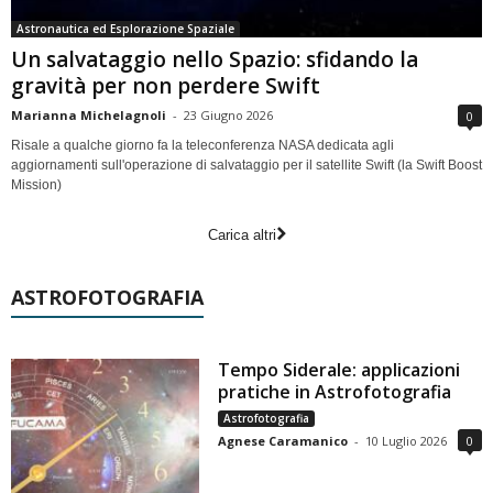
Astronautica ed Esplorazione Spaziale
Un salvataggio nello Spazio: sfidando la
gravità per non perdere Swift
Marianna Michelagnoli
-
23 Giugno 2026
0
Risale a qualche giorno fa la teleconferenza NASA dedicata agli
aggiornamenti sull'operazione di salvataggio per il satellite Swift (la Swift Boost
Mission)
Carica altri
ASTROFOTOGRAFIA
Tempo Siderale: applicazioni
pratiche in Astrofotografia
Astrofotografia
Agnese Caramanico
-
10 Luglio 2026
0