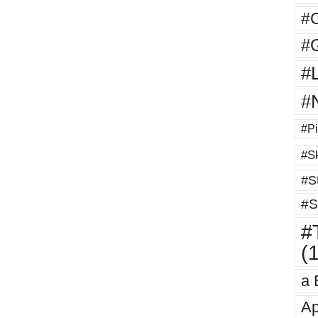
#
#G
#
#
#Pi
#Sk
#St
#S
#T
(
a 
Ap