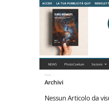
ACCEDI
LA TUA PUBBLICITÀ QUI?
NEWSLET
C
o
NEWS
PhotoCoelum
Sezioni
e
l
Home
u
Archivi
m
A
s
Nessun Articolo da vis
t
r
o