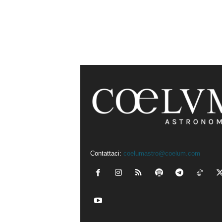
Contattaci:
coelumastro@coelum.com