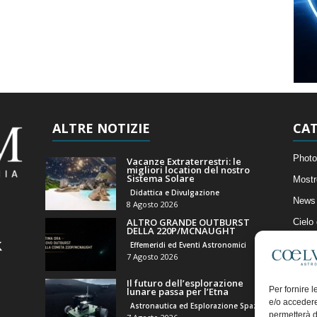
ALTRE NOTIZIE
CAT
Photo
Vacanze Extraterrestri: le
migliori location del nostro
Sistema Solare
Mostr
Didattica e Divulgazione
News 
8 Agosto 2026
ALTRO GRANDE OUTBURST
Cielo
DELLA 220P/MCNAUGHT
Astro
Effemeridi ed Eventi Astronomici
7 Agosto 2026
Artico
Il futuro dell’esplorazione
Il Bl
Per fornire 
lunare passa per l’Etna
e/o accedere
Astronautica ed Esplorazione Spaziale
permetterà d