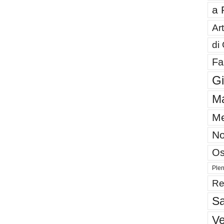
a 
Art
di
Fa
G
Ma
Me
No
Os
Plen
Re
Sa
V