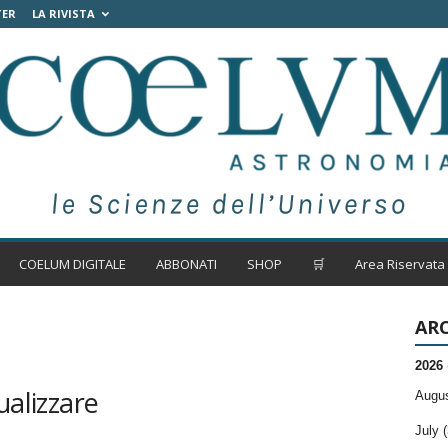
TER
LA RIVISTA
COELUM DIGITALE
ABBONATI
SHOP
🛒
Area Riservata
ARC
2026
ualizzare
Augus
July (