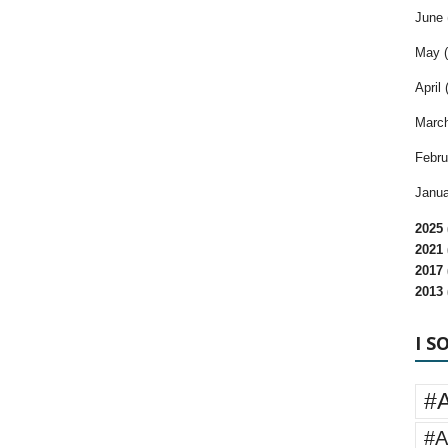
June 
May (
April 
March
Febru
Janua
2025 
2021 
2017 
2013 
I S
#
#A