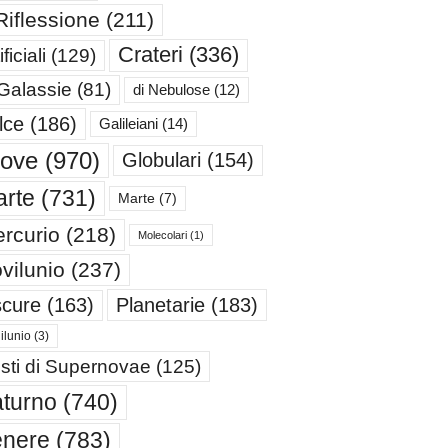
Riflessione
(211)
Crateri
(336)
ificiali
(129)
 Galassie
(81)
di Nebulose
(12)
lce
(186)
Galileiani
(14)
iove
(970)
Globulari
(154)
rte
(731)
Marte
(7)
rcurio
(218)
Molecolari
(1)
vilunio
(237)
cure
(163)
Planetarie
(183)
ilunio
(3)
sti di Supernovae
(125)
turno
(740)
enere
(783)