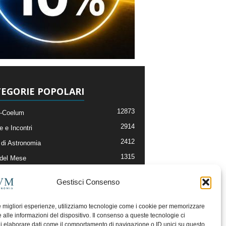
EGORIE POPOLARI
12873
-Coelum
2914
e e Incontri
2412
di Astronomia
1315
 del Mese
365
nomia, Astrofisica e Cosmologia
Gestisci Consenso
268
li e Risorse On-Line
192
og della Redazione
le migliori esperienze, utilizziamo tecnologie come i cookie per memorizzare
 alle informazioni del dispositivo. Il consenso a queste tecnologie ci
i elaborare dati come il comportamento di navigazione o ID unici su questo