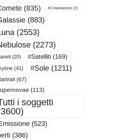
Comete
(835)
#Costellazioni
(2)
alassie
(883)
Luna
(2553)
Nebulose
(2273)
#Satelliti
(169)
aneti
(20)
#Sole
(1211)
yline
(41)
artrail
(67)
upernovae
(113)
utti i soggetti
13600)
Emissione
(523)
erti
(386)