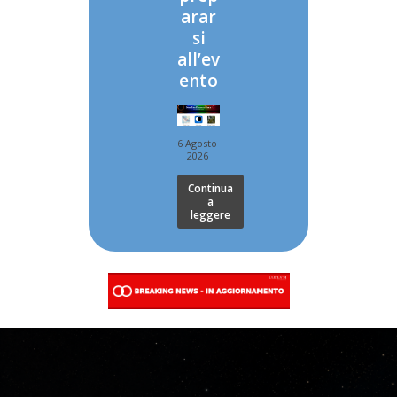
arar
si
all’ev
ento
6 Agosto
2026
Continua
a
leggere