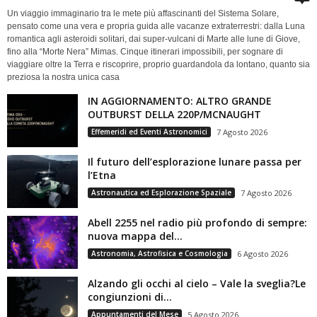
Un viaggio immaginario tra le mete più affascinanti del Sistema Solare,
pensato come una vera e propria guida alle vacanze extraterrestri: dalla Luna
romantica agli asteroidi solitari, dai super-vulcani di Marte alle lune di Giove,
fino alla “Morte Nera” Mimas. Cinque itinerari impossibili, per sognare di
viaggiare oltre la Terra e riscoprire, proprio guardandola da lontano, quanto sia
preziosa la nostra unica casa
IN AGGIORNAMENTO: ALTRO GRANDE
OUTBURST DELLA 220P/MCNAUGHT
Effemeridi ed Eventi Astronomici
7 Agosto 2026
Il futuro dell’esplorazione lunare passa per
l’Etna
Astronautica ed Esplorazione Spaziale
7 Agosto 2026
Abell 2255 nel radio più profondo di sempre:
nuova mappa del...
Astronomia, Astrofisica e Cosmologia
6 Agosto 2026
Alzando gli occhi al cielo – Vale la sveglia?Le
congiunzioni di...
Appuntamenti del Mese
5 Agosto 2026