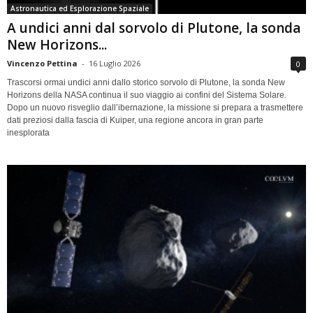
Astronautica ed Esplorazione Spaziale
A undici anni dal sorvolo di Plutone, la sonda
New Horizons...
Vincenzo Pettina
-
16 Luglio 2026
0
Trascorsi ormai undici anni dallo storico sorvolo di Plutone, la sonda New
Horizons della NASA continua il suo viaggio ai confini del Sistema Solare.
Dopo un nuovo risveglio dall’ibernazione, la missione si prepara a trasmettere
dati preziosi dalla fascia di Kuiper, una regione ancora in gran parte
inesplorata