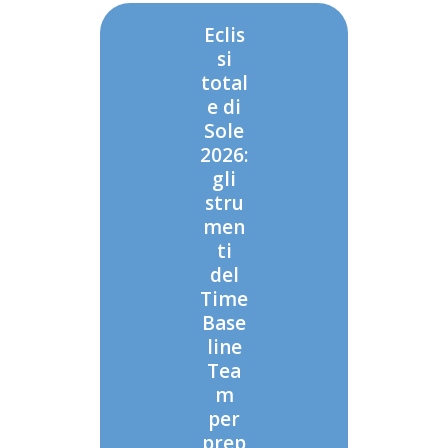
Eclis
si
total
e di
Sole
2026:
gli
stru
men
ti
del
Time
Base
line
Tea
m
per
prep