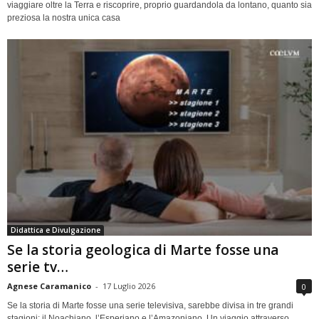
viaggiare oltre la Terra e riscoprire, proprio guardandola da lontano, quanto sia
preziosa la nostra unica casa
Didattica e Divulgazione
Se la storia geologica di Marte fosse una
serie tv…
Agnese Caramanico
-
17 Luglio 2026
0
Se la storia di Marte fosse una serie televisiva, sarebbe divisa in tre grandi
stagioni: il Noachiano, l’Esperiano e l’Amazoniano. Un viaggio attraverso