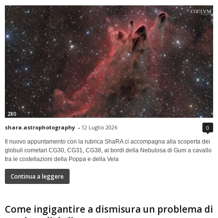
280
shara.astrophotography
-
12 Luglio 2026
0
Il nuovo appuntamento con la rubrica ShaRA ci accompagna alla scoperta dei
globuli cometari CG30, CG31, CG38, ai bordi della Nebulosa di Gum a cavallo
tra le costellazioni della Poppa e della Vela
Continua a leggere
Come ingigantire a dismisura un problema di