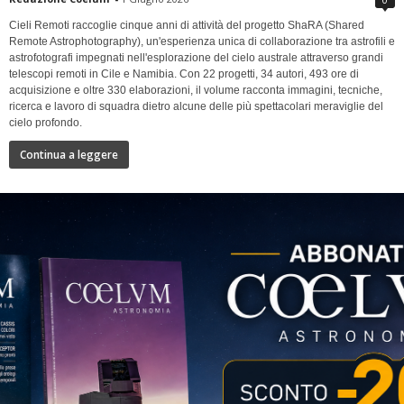
Cieli Remoti raccoglie cinque anni di attività del progetto ShaRA (Shared
Remote Astrophotography), un'esperienza unica di collaborazione tra astrofili e
astrofotografi impegnati nell'esplorazione del cielo australe attraverso grandi
telescopi remoti in Cile e Namibia. Con 22 progetti, 34 autori, 493 ore di
acquisizione e oltre 330 elaborazioni, il volume racconta immagini, tecniche,
ricerca e lavoro di squadra dietro alcune delle più spettacolari meraviglie del
cielo profondo.
Continua a leggere