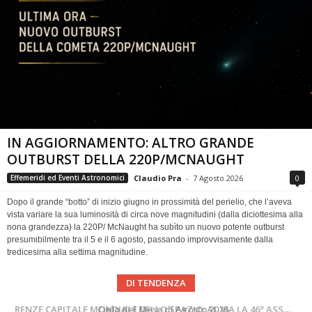
IN AGGIORNAMENTO: ALTRO GRANDE
OUTBURST DELLA 220P/MCNAUGHT
Claudio Pra
-
7 Agosto 2026
0
Effemeridi ed Eventi Astronomici
Dopo il grande “botto” di inizio giugno in prossimità del perielio, che l’aveva
vista variare la sua luminosità di circa nove magnitudini (dalla diciottesima alla
nona grandezza) la 220P/ McNaught ha subìto un nuovo potente outburst
presumibilmente tra il 5 e il 6 agosto, passando improvvisamente dalla
tredicesima alla settima magnitudine.
DI TENDENZA
SUPERNOVAE aggiornamenti del mese – Agosto 2026
Cielo del Mese di Agosto 2026