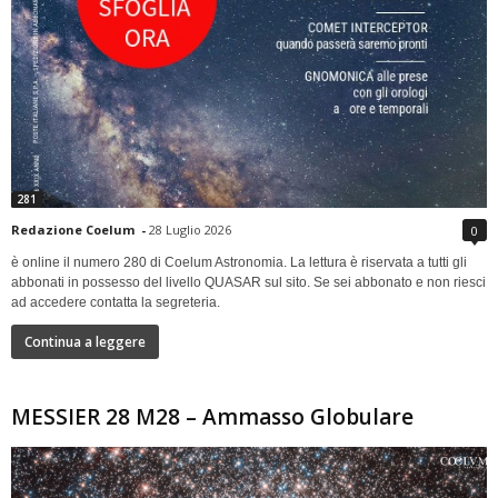
281
Redazione Coelum
-
28 Luglio 2026
0
è online il numero 280 di Coelum Astronomia. La lettura è riservata a tutti gli
abbonati in possesso del livello QUASAR sul sito. Se sei abbonato e non riesci
ad accedere contatta la segreteria.
Continua a leggere
MESSIER 28 M28 – Ammasso Globulare