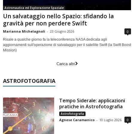
Astronautica ed Esplorazione Spaziale
Un salvataggio nello Spazio: sfidando la
gravità per non perdere Swift
Marianna Michelagnoli
-
23 Giugno 2026
0
Risale a qualche giorno fa la teleconferenza NASA dedicata agli
aggiornamenti sull'operazione di salvataggio per il satellite Swift (la Swift Boost
Mission)
Carica altri
ASTROFOTOGRAFIA
Tempo Siderale: applicazioni
pratiche in Astrofotografia
Astrofotografia
Agnese Caramanico
-
10 Luglio 2026
0