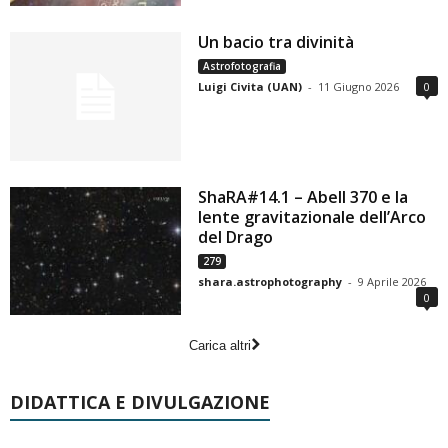
Un bacio tra divinità
Astrofotografia
Luigi Civita (UAN)
-
11 Giugno 2026
0
ShaRA#14.1 – Abell 370 e la
lente gravitazionale dell’Arco
del Drago
279
shara.astrophotography
-
9 Aprile 2026
0
Carica altri
DIDATTICA E DIVULGAZIONE