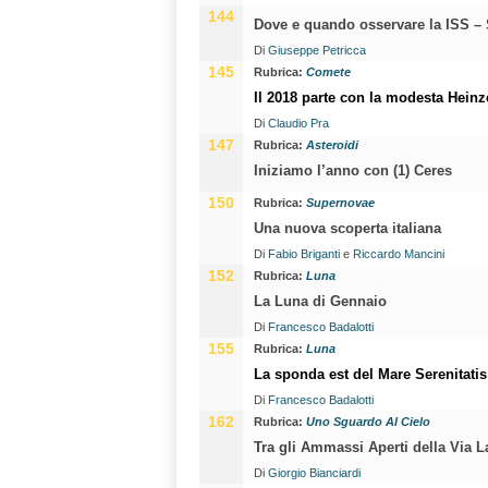
144
Dove e quando osservare la ISS – 
Di
Giuseppe Petricca
145
Rubrica:
Comete
Il 2018 parte con la modesta Heinz
Di
Claudio Pra
147
Rubrica:
Asteroidi
Iniziamo l’anno con (1) Ceres
150
Rubrica:
Supernovae
Una nuova scoperta italiana
Di
Fabio Briganti
e
Riccardo Mancini
152
Rubrica:
Luna
La Luna di Gennaio
Di
Francesco Badalotti
155
Rubrica:
Luna
La sponda est del Mare Serenitatis
Di
Francesco Badalotti
162
Rubrica:
Uno Sguardo Al Cielo
Tra gli Ammassi Aperti della Via L
Di
Giorgio Bianciardi