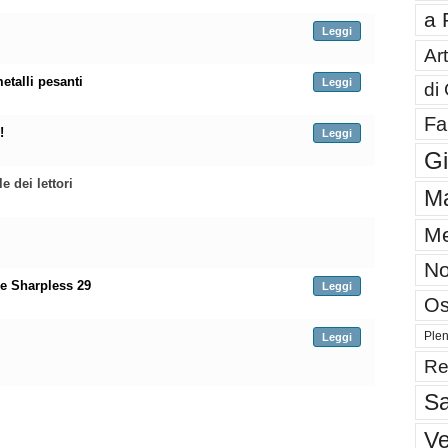
a 
Leggi
Art
etalli pesanti
Leggi
di
Fa
!
Leggi
G
 dei lettori
Ma
Me
No
re Sharpless 29
Leggi
Os
Plen
Leggi
Re
Sa
V