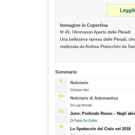
Leggil
Immagine in Copertina
M 45, l’Ammasso Aperto delle Pleiadi
Una bellissima ripresa delle Pleiadi, ch
realizzata da Andrea Pistocchini da Sai
Sommario
6
Notiziario
Di
Autori Vari
24
Notiziario di Astronautica
Di
Luigi Morielli
30
Juno: Profondo Rosso – Negli abi
Di
Paola De Gobbi
48
Lo Spettacolo del Cielo nel 2018