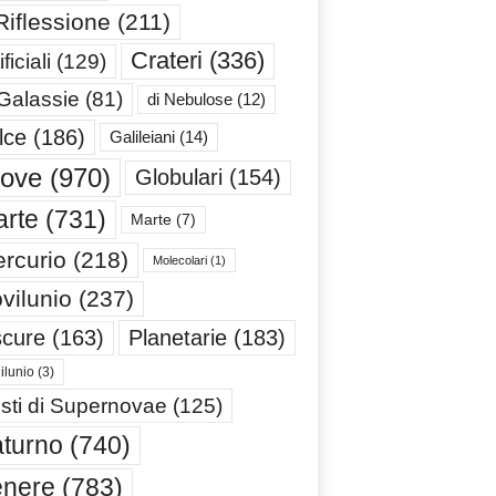
Riflessione
(211)
Crateri
(336)
ificiali
(129)
 Galassie
(81)
di Nebulose
(12)
lce
(186)
Galileiani
(14)
iove
(970)
Globulari
(154)
rte
(731)
Marte
(7)
rcurio
(218)
Molecolari
(1)
vilunio
(237)
cure
(163)
Planetarie
(183)
ilunio
(3)
sti di Supernovae
(125)
turno
(740)
enere
(783)