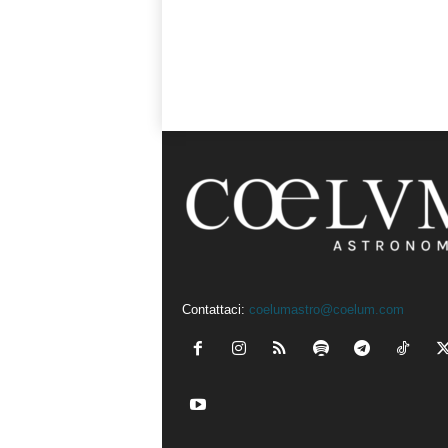
Contattaci:
coelumastro@coelum.com