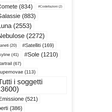
Comete
(834)
#Costellazioni
(2)
alassie
(883)
Luna
(2553)
Nebulose
(2272)
#Satelliti
(169)
aneti
(20)
#Sole
(1210)
yline
(41)
artrail
(67)
upernovae
(113)
utti i soggetti
13600)
Emissione
(521)
erti
(386)