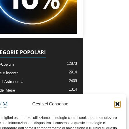
EGORIE POPOLARI
12873
-Coelum
2914
e e Incontri
2409
di Astronomia
1314
 del Mese
365
nomia, Astrofisica e Cosmologia
Gestisci Consenso
268
li e Risorse On-Line
192
og della Redazione
le migliori esperienze, utilizziamo tecnologie come i cookie per memorizzare
 alle informazioni del dispositivo. Il consenso a queste tecnologie ci
i elaborare dati come il comportamento di navigazione o ID unici su questo