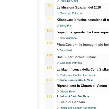
Di
Paola De Gobbi
70
Le Missioni Spaziali del 2018
Di
Giuseppe Petricca
90
Kilonovae: le fucine cosmiche di m
Di
Elena Pian
100
Superluna: guarda che Luna super
Di
Aldo Vitagliano
112
PhotoCoelum: le immagini più belle
Di
Autori Vari
118
Una Super Corona Lunare
Di
Giuseppe Petricca
120
La Magnificenza della Culla Stella
Di
Redazione Coelum Astronomia
126
Rubrica:
Uno Scatto Al Mese
Riprendiamo la Cintura di Venere
Di
Giorgia Hofer
132
Rubrica:
Il Cielo Del Mese
Il Cielo di Gennaio
Di
Redazione Coelum Astronomia