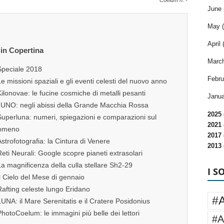
Coelum n. -
June 
May (
April 
 in Copertina
March
Speciale 2018
Febru
e missioni spaziali e gli eventi celesti del nuovo anno
ilonovae: le fucine cosmiche di metalli pesanti
Janua
JUNO: negli abissi della Grande Macchia Rossa
2025 
Superluna: numeri, spiegazioni e comparazioni sul
2021 
omeno
2017 
strofotografia: la Cintura di Venere
2013 
eti Neurali: Google scopre pianeti extrasolari
a magnificenza della culla stellare Sh2-29
I S
l Cielo del Mese di gennaio
afting celeste lungo Eridano
#
UNA: il Mare Serenitatis e il Cratere Posidonius
hotoCoelum: le immagini più belle dei lettori
#A