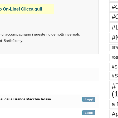
#
o On-Line! Clicca qui!
#G
#
e ci accompagnano i queste rigide notti invernali,
#
nt-Barthélemy.
#Pi
#Sk
#St
#S
#T
(
ssi della Grande Macchia Rossa
Leggi
a 
Ap
Leggi