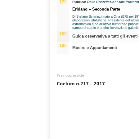
170
Rubrica:
Dalle Costellazioni Alle Profon
Eridano – Seconda Parte
Di
Stefano Schirinzi, nato a Oria (BR) nel 197
elaborazioni statistiche. Presidente dell’atti
astronomica e ha all’attivo numerose pubblica
campo di studio è anche l’evoluzione galattic
180
Guida osservativa a tutti gli eventi
188
Mostre e Appuntamenti
Previous article
Coelum n.217 – 2017