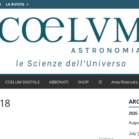
R
LA RIVISTA
COELUM DIGITALE
ABBONATI
SHOP
🛒
Area Riservata
018
ARC
2026
Augus
July (