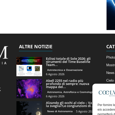
ALTRE NOTIZIE
CAT
Photo
Eclissi totale di Sole 2026: gli
strumenti del Time Baseline
Team...
Mostr
Astrotecnica e Osservazione
News 
6 Agosto 2026
Abell 2255 nel radio più
Cielo
profondo di sempre: nuova
mappa del...
Astro
Astronomia, Astrofisica e Cosmologia
Artico
6 Agosto 2026
Alzando gli occhi al cielo – Vale
Il Bl
Per fornire 
la sveglia?Le congiunzioni di...
e/o accedere
News di Astronomia
5 Agosto 2026
permetterà d