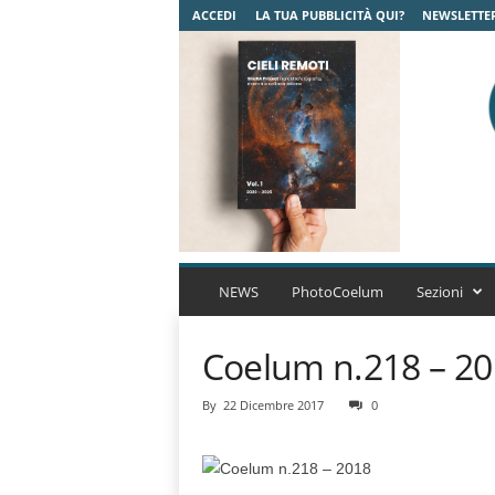
ACCEDI
LA TUA PUBBLICITÀ QUI?
NEWSLETTE
C
o
NEWS
PhotoCoelum
Sezioni
e
l
Coelum n.218 – 2
u
m
A
By
22 Dicembre 2017
0
s
t
r
o