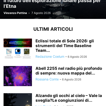
Il futuro dell’esplorazione lunare passa per
l’Etna
Vincenzo Pettina
-
7 Agosto 2026
ULTIMI ARTICOLI
Eclissi totale di Sole 2026: gli
strumenti del Time Baseline
Team...
Redazione Coelum
-
6 Agosto 2026
Abell 2255 nel radio più profondo
di sempre: nuova mappa del...
Rossana Conte
-
6 Agosto 2026
Alzando gli occhi al cielo – Vale la
sveglia?Le congiunzioni di...