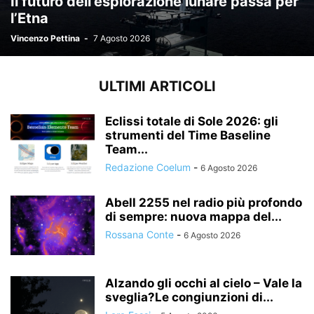
Il futuro dell’esplorazione lunare passa per
l’Etna
Vincenzo Pettina
-
7 Agosto 2026
ULTIMI ARTICOLI
Eclissi totale di Sole 2026: gli
strumenti del Time Baseline
Team...
Redazione Coelum
-
6 Agosto 2026
Abell 2255 nel radio più profondo
di sempre: nuova mappa del...
Rossana Conte
-
6 Agosto 2026
Alzando gli occhi al cielo – Vale la
sveglia?Le congiunzioni di...