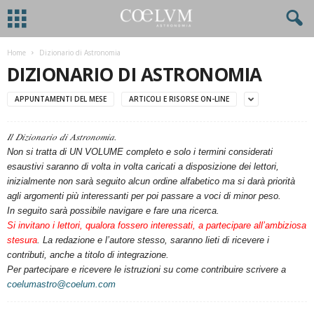
Home
Dizionario di Astronomia
DIZIONARIO DI ASTRONOMIA
APPUNTAMENTI DEL MESE
ARTICOLI E RISORSE ON-LINE
𝐼𝑙 𝐷𝑖𝑧𝑖𝑜𝑛𝑎𝑟𝑖𝑜 𝑑𝑖 𝐴𝑠𝑡𝑟𝑜𝑛𝑜𝑚𝑖𝑎.
Non si tratta di UN VOLUME completo e solo i termini considerati
esaustivi saranno di volta in volta caricati a disposizione dei lettori,
inizialmente non sarà seguito alcun ordine alfabetico ma si darà priorità
agli argomenti più interessanti per poi passare a voci di minor peso.
In seguito sarà possibile navigare e fare una ricerca.
Si invitano i lettori, qualora fossero interessati, a partecipare all’ambiziosa
stesura
. La redazione e l’autore stesso, saranno lieti di ricevere i
contributi, anche a titolo di integrazione.
Per partecipare e ricevere le istruzioni su come contribuire scrivere a
coelumastro
@coelum.com