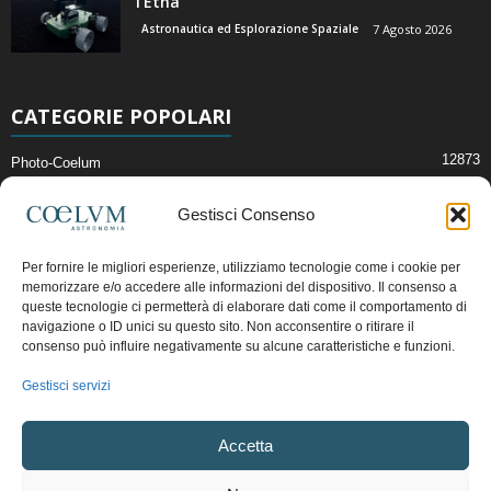
l’Etna
Astronautica ed Esplorazione Spaziale
7 Agosto 2026
CATEGORIE POPOLARI
12873
Photo-Coelum
2914
Mostre e Incontri
Gestisci Consenso
2412
News di Astronomia
1315
Cielo del Mese
Per fornire le migliori esperienze, utilizziamo tecnologie come i cookie per
memorizzare e/o accedere alle informazioni del dispositivo. Il consenso a
365
Astronomia, Astrofisica e Cosmologia
queste tecnologie ci permetterà di elaborare dati come il comportamento di
268
Articoli e Risorse On-Line
navigazione o ID unici su questo sito. Non acconsentire o ritirare il
consenso può influire negativamente su alcune caratteristiche e funzioni.
192
Il Blog della Redazione
Gestisci servizi
Pubblicità:
ads@coelum.com
Accetta
Copyright © 1997 - 2024 vietata la riproduzione.
CF/P.IVA/VAT.C IT.01988340434