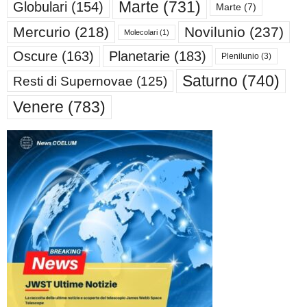
Marte
(731)
Globulari
(154)
Marte
(7)
Mercurio
(218)
Novilunio
(237)
Molecolari
(1)
Oscure
(163)
Planetarie
(183)
Plenilunio
(3)
Saturno
(740)
Resti di Supernovae
(125)
Venere
(783)