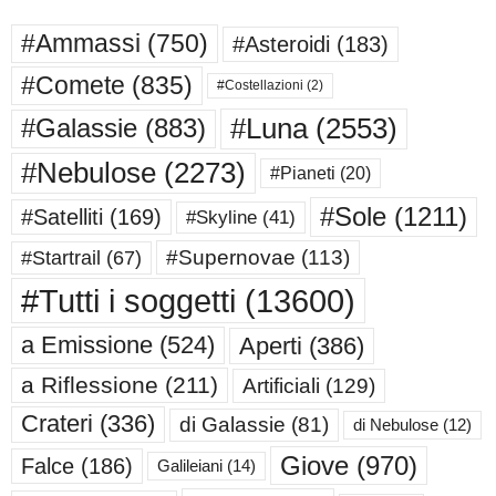
#Ammassi
(750)
#Asteroidi
(183)
#Comete
(835)
#Costellazioni
(2)
#Luna
(2553)
#Galassie
(883)
#Nebulose
(2273)
#Pianeti
(20)
#Sole
(1211)
#Satelliti
(169)
#Skyline
(41)
#Supernovae
(113)
#Startrail
(67)
#Tutti i soggetti
(13600)
a Emissione
(524)
Aperti
(386)
a Riflessione
(211)
Artificiali
(129)
Crateri
(336)
di Galassie
(81)
di Nebulose
(12)
Giove
(970)
Falce
(186)
Galileiani
(14)