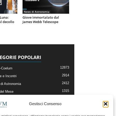
News di Astronomia
 Luna:
Giove immortalato dal
l decollo
James Webb Telescope
EGORIE POPOLARI
12873
-Coelum
2914
e e Incontri
2412
di Astronomia
1315
 del Mese
365
nomia, Astrofisica e Cosmologia
Gestisci Consenso
268
li e Risorse On-Line
192
og della Redazione