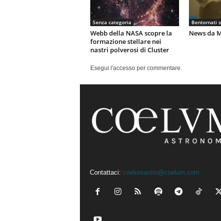
Senza categoria
Bentornati 
Webb della NASA scopre la
News da M
formazione stellare nei
nastri polverosi di Cluster
Esegui l'accesso per commentare.
Contattaci:
coelumastro@coelum.com