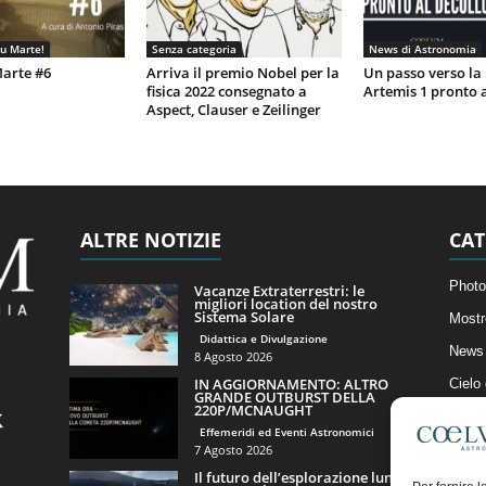
su Marte!
Senza categoria
News di Astronomia
arte #6
Arriva il premio Nobel per la
Un passo verso la
fisica 2022 consegnato a
Artemis 1 pronto a
Aspect, Clauser e Zeilinger
ALTRE NOTIZIE
CAT
Photo
Vacanze Extraterrestri: le
migliori location del nostro
Sistema Solare
Mostr
Didattica e Divulgazione
News 
8 Agosto 2026
IN AGGIORNAMENTO: ALTRO
Cielo
GRANDE OUTBURST DELLA
220P/MCNAUGHT
Astro
Effemeridi ed Eventi Astronomici
Artico
7 Agosto 2026
Il futuro dell’esplorazione lunare
Il Bl