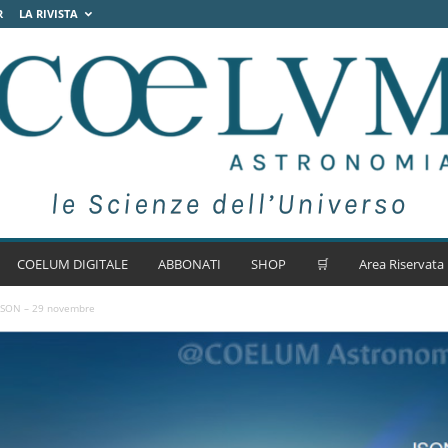
R
LA RIVISTA
COELUM DIGITALE
ABBONATI
SHOP
🛒
Area Riservata
 ISON – 29 novembre