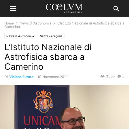
Home
News di Astronomia
L’Istituto Nazionale di Astrofisica sbarca a
Camerino
News di Astronomia
Senza categoria
L’Istituto Nazionale di
Astrofisica sbarca a
Camerino
3355
0
Di
Visione Futuro
-
10 Novembre 2021