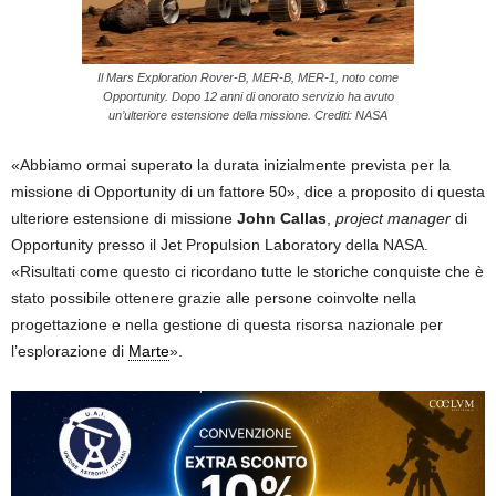
Il Mars Exploration Rover-B, MER-B, MER-1, noto come
Opportunity. Dopo 12 anni di onorato servizio ha avuto
un’ulteriore estensione della missione. Crediti: NASA
«Abbiamo ormai superato la durata inizialmente prevista per la
missione di Opportunity di un fattore 50», dice a proposito di questa
ulteriore estensione di missione
John Callas
,
project manager
di
Opportunity presso il Jet Propulsion Laboratory della NASA.
«Risultati come questo ci ricordano tutte le storiche conquiste che è
stato possibile ottenere grazie alle persone coinvolte nella
progettazione e nella gestione di questa risorsa nazionale per
l’esplorazione di
Marte
».