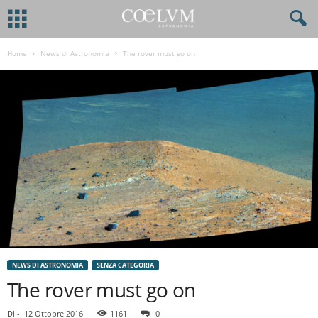
Home
News di Astronomia
The rover must go on
NEWS DI ASTRONOMIA
SENZA CATEGORIA
The rover must go on
Di
-
12 Ottobre 2016
1161
0