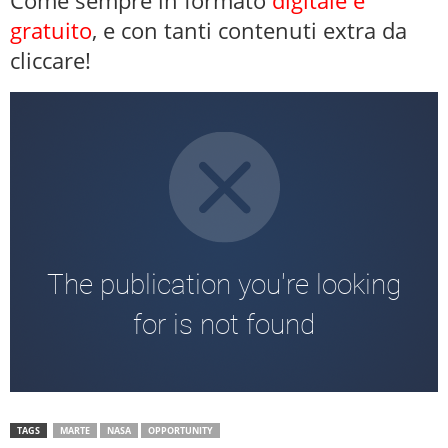
Come sempre in formato
digitale e
gratuito
, e con tanti contenuti extra da
cliccare!
TAGS
MARTE
NASA
OPPORTUNITY