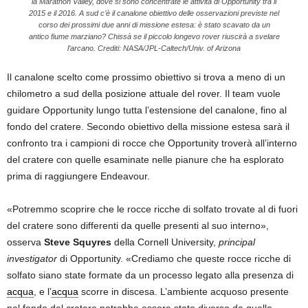
la Marathon Valley, dove si sono concentrate le attività di Opportunity tra il
2015 e il 2016. A sud c’è il canalone obiettivo delle osservazioni previste nel
corso dei prossimi due anni di missione estesa: è stato scavato da un
antico fiume marziano? Chissà se il piccolo longevo rover riuscirà a svelare
l’arcano. Crediti: NASA/JPL-Caltech/Univ. of Arizona
Il canalone scelto come prossimo obiettivo si trova a meno di un
chilometro a sud della posizione attuale del rover. Il team vuole
guidare Opportunity lungo tutta l’estensione del canalone, fino al
fondo del cratere. Secondo obiettivo della missione estesa sarà il
confronto tra i campioni di rocce che Opportunity troverà all’interno
del cratere con quelle esaminate nelle pianure che ha esplorato
prima di raggiungere Endeavour.
«Potremmo scoprire che le rocce ricche di solfato trovate al di fuori
del cratere sono differenti da quelle presenti al suo interno»,
osserva
Steve Squyres
della Cornell University,
principal
investigator
di Opportunity. «Crediamo che queste rocce ricche di
solfato siano state formate da un processo legato alla presenza di
acqua
, e l’
acqua
scorre in discesa. L’ambiente acquoso presente