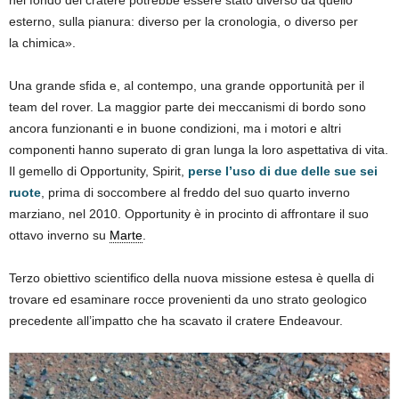
nel fondo del cratere potrebbe essere stato diverso da quello
esterno, sulla pianura: diverso per la cronologia, o diverso per
la chimica».
Una grande sfida e, al contempo, una grande opportunità per il
team del rover. La maggior parte dei meccanismi di bordo sono
ancora funzionanti e in buone condizioni, ma i motori e altri
componenti hanno superato di gran lunga la loro aspettativa di vita.
Il gemello di Opportunity, Spirit,
perse l’uso di due delle sue sei
ruote
, prima di soccombere al freddo del suo quarto inverno
marziano, nel 2010. Opportunity è in procinto di affrontare il suo
ottavo inverno su
Marte
.
Terzo obiettivo scientifico della nuova missione estesa è quella di
trovare ed esaminare rocce provenienti da uno strato geologico
precedente all’impatto che ha scavato il cratere Endeavour.