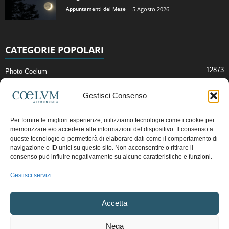
Appuntamenti del Mese
5 Agosto 2026
CATEGORIE POPOLARI
12873
Photo-Coelum
2914
Mostre e Incontri
Gestisci Consenso
2409
News di Astronomia
1315
Cielo del Mese
Per fornire le migliori esperienze, utilizziamo tecnologie come i cookie per
memorizzare e/o accedere alle informazioni del dispositivo. Il consenso a
365
Astronomia, Astrofisica e Cosmologia
queste tecnologie ci permetterà di elaborare dati come il comportamento di
268
navigazione o ID unici su questo sito. Non acconsentire o ritirare il
Articoli e Risorse On-Line
consenso può influire negativamente su alcune caratteristiche e funzioni.
192
Il Blog della Redazione
Gestisci servizi
Pubblicità:
ads@coelum.com
Accetta
Copyright © 1997 - 2024 vietata la riproduzione.
CF/P.IVA/VAT.C IT.01988340434
Nega