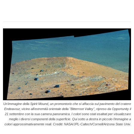
Un'immagine della Spirit Mound, un promontorio che si affaccia sul pavimento del cratere
Endeavour, vicino all'estremità orientale della "Bitterroot Valley", ripreso da Opportunity il
21 settembre con la sua camera panoramica. I colori sono stati esaltati per visualizzare
meglio i diversi componenti della superficie. Qui sotto a destra in piccolo l'immagine a
colori approssimativamente reali. Crediti: NASA/JPL-Caltech/Cornell/Arizona State Univ.