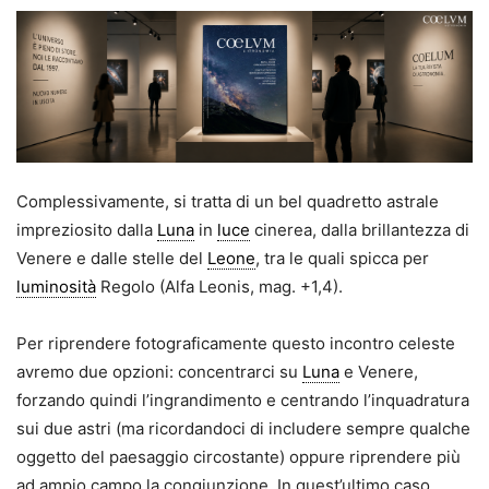
Complessivamente, si tratta di un bel quadretto astrale
impreziosito dalla
Luna
in
luce
cinerea, dalla brillantezza di
Venere e dalle stelle del
Leone
, tra le quali spicca per
luminosità
Regolo (Alfa Leonis, mag. +1,4).
Per riprendere fotograficamente questo incontro celeste
avremo due opzioni: concentrarci su
Luna
e Venere,
forzando quindi l’ingrandimento e centrando l’inquadratura
sui due astri (ma ricordandoci di includere sempre qualche
oggetto del paesaggio circostante) oppure riprendere più
ad ampio campo la congiunzione. In quest’ultimo caso