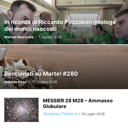
In ricordo di Riccardo Pozzobon geologo
dei mondi nascosti
Matteo Massironi
-
1 Agosto 2026
Bentornati su Marte! #280
Antonio Piras
-
17 Giugno 2026
MESSIER 28 M28 – Ammasso
Globulare
Giuseppe Petricca
-
19 Luglio 2026