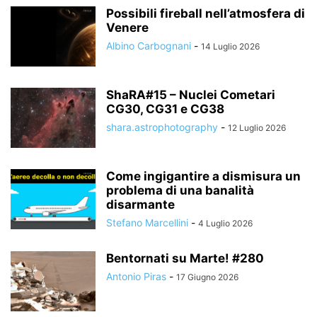
Possibili fireball nell’atmosfera di
Venere
Albino Carbognani
-
14 Luglio 2026
ShaRA#15 – Nuclei Cometari
CG30, CG31 e CG38
shara.astrophotography
-
12 Luglio 2026
Come ingigantire a dismisura un
problema di una banalità
disarmante
Stefano Marcellini
-
4 Luglio 2026
Bentornati su Marte! #280
Antonio Piras
-
17 Giugno 2026