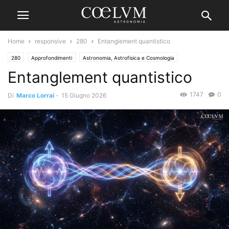
Home
responsive
280
Entanglement quantistico
280
Approfondimenti
Astronomia, Astrofisica e Cosmologia
Entanglement quantistico
1747
0
Di
Marco Lorrai
-
15 Giugno 2026