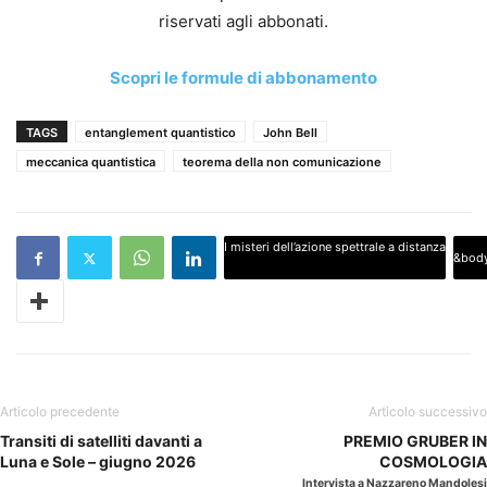
riservati agli abbonati.
Scopri le formule di abbonamento
TAGS
entanglement quantistico
John Bell
meccanica quantistica
teorema della non comunicazione
I misteri dell’azione spettrale a distanza
&body
Articolo precedente
Articolo successivo
Transiti di satelliti davanti a
PREMIO GRUBER IN
Luna e Sole – giugno 2026
COSMOLOGIA
Intervista a Nazzareno Mandolesi