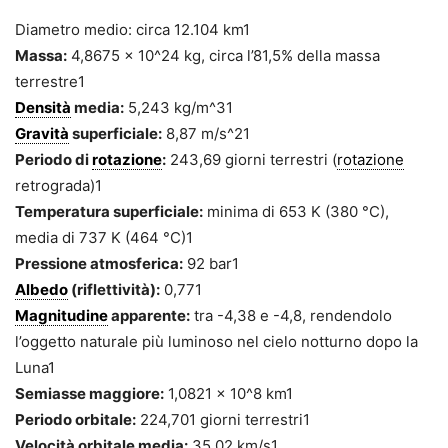
Diametro medio: circa 12.104 km1
Massa:
4,8675 × 10^24 kg, circa l’81,5% della massa
terrestre1
Densità
media:
5,243 kg/m^31
Gravità
superficiale:
8,87 m/s^21
Periodo di
rotazione
:
243,69 giorni terrestri (
rotazione
retrograda)1
Temperatura superficiale:
minima di 653 K (380 °C),
media di 737 K (464 °C)1
Pressione atmosferica:
92 bar1
Albedo
(riflettività):
0,771
Magnitudine
apparente:
tra -4,38 e -4,8, rendendolo
l’oggetto naturale più luminoso nel cielo notturno dopo la
Luna1
Semiasse maggiore:
1,0821 × 10^8 km1
Periodo orbitale:
224,701 giorni terrestri1
Velocità orbitale media:
35,02 km/s1