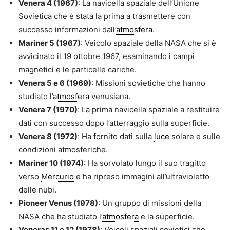
Venera 4 (1967)
: La navicella spaziale dell’Unione
Sovietica che è stata la prima a trasmettere con
successo informazioni dall’
atmosfera
.
Mariner 5 (1967)
: Veicolo spaziale della NASA che si è
avvicinato il 19 ottobre 1967, esaminando i campi
magnetici e le particelle cariche.
Venera 5 e 6 (1969)
: Missioni sovietiche che hanno
studiato l’
atmosfera
venusiana.
Venera 7 (1970)
: La prima navicella spaziale a restituire
dati con successo dopo l’atterraggio sulla superficie.
Venera 8 (1972)
: Ha fornito dati sulla
luce
solare e sulle
condizioni atmosferiche.
Mariner 10 (1974)
: Ha sorvolato lungo il suo tragitto
verso
Mercurio
e ha ripreso immagini all’ultravioletto
delle nubi.
Pioneer Venus (1978)
: Un gruppo di missioni della
NASA che ha studiato l’
atmosfera
e la superficie.
Veneras 11 e 12 (1978)
: Veicoli spaziali sovietici che