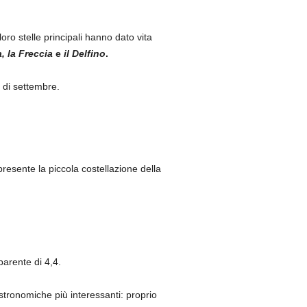
oro stelle principali hanno dato vita
a,
la Freccia
e
il Delfino
.
e di settembre.
presente la piccola costellazione della
arente di 4,4.
stronomiche più interessanti: proprio