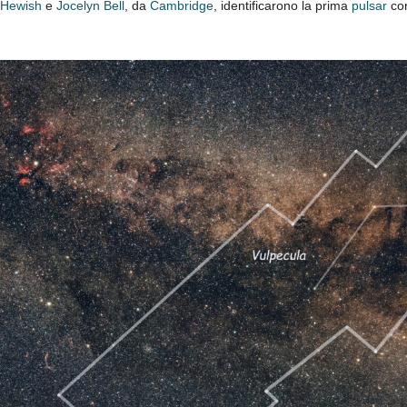
 Hewish
e
Jocelyn Bell
, da
Cambridge
, identificarono la prima
pulsar
con