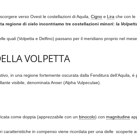
 scorgere verso Ovest le costellazioni di Aquila,
Cigno
e
Lira
che con le l
a regione di cielo incontriamo tre costellazioni minori:
la Volpett
 delle quali (Volpetta e Delfino) passano per il meridiano proprio nel mes
ELLA VOLPETTA
stivo, in una regione fortemente oscurata dalla Fenditura dell’Aquila, è 
llante visibile, denominata Anser (Alpha Vulpeculae).
ificata come doppia (apprezzabile con un
binocolo
) con
magnitudine
app
ri caratteristiche in compenso viene ricordata per una delle scoperte a