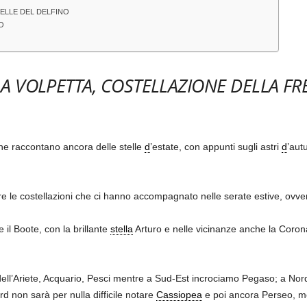
TELLE DEL DELFINO
O
A VOLPETTA, COSTELLAZIONE DELLA FR
gine raccontano ancora delle stelle
d
’estate, con appunti sugli astri
d
’aut
le costellazioni che ci hanno accompagnato nelle serate estive, ovvero 
il Boote, con la brillante
stella
Arturo e nelle vicinanze anche la Coro
 dell’Ariete, Acquario, Pesci mentre a Sud-Est incrociamo Pegaso; a 
 non sarà per nulla difficile notare
Cassiopea
e poi ancora Perseo, 