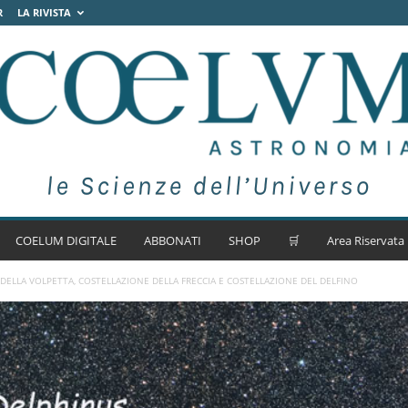
R
LA RIVISTA
COELUM DIGITALE
ABBONATI
SHOP
🛒
Area Riservata
DELLA VOLPETTA, COSTELLAZIONE DELLA FRECCIA E COSTELLAZIONE DEL DELFINO