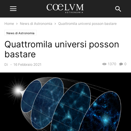
Home
News di Astronomia
Quattromila universi posson bastare
News di Astronomia
Quattromila universi posson
bastare
1370
0
Di
-
16 Febbraio 2021