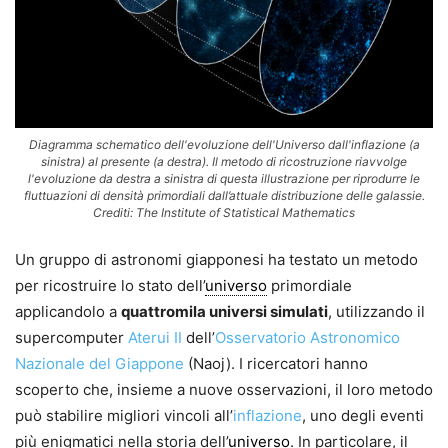
Diagramma schematico dell'evoluzione dell'Universo dall'inflazione (a
sinistra) al presente (a destra). Il metodo di ricostruzione riavvolge
l'evoluzione da destra a sinistra di questa illustrazione per riprodurre le
fluttuazioni di densità primordiali dall’attuale distribuzione delle galassie.
Crediti: The Institute of Statistical Mathematics
Un gruppo di astronomi giapponesi ha testato un metodo
per ricostruire lo stato dell’
universo
primordiale
applicandolo a
quattromila universi simulati
, utilizzando il
supercomputer
Aterui II
dell’
Osservatorio Astronomico
Nazionale del Giappone
(Naoj). I ricercatori hanno
scoperto che, insieme a nuove osservazioni, il loro metodo
può stabilire migliori vincoli all’
inflazione
, uno degli eventi
più enigmatici nella storia dell’
universo
. In particolare, il