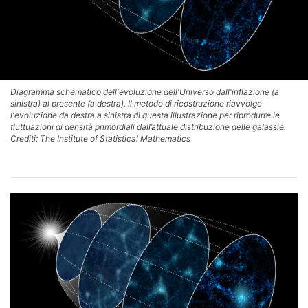
Diagramma schematico dell'evoluzione dell'Universo dall'inflazione (a
sinistra) al presente (a destra). Il metodo di ricostruzione riavvolge
l'evoluzione da destra a sinistra di questa illustrazione per riprodurre le
fluttuazioni di densità primordiali dall’attuale distribuzione delle galassie.
Crediti: The Institute of Statistical Mathematics