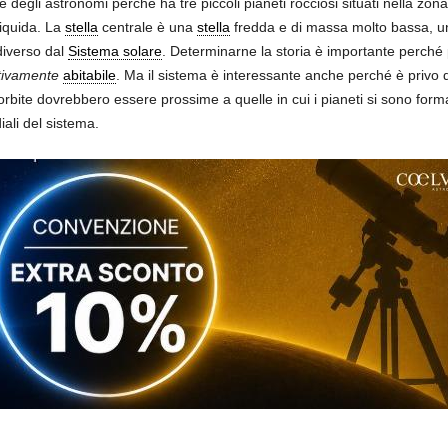
ne degli astronomi perché ha tre piccoli pianeti rocciosi situati nella zon
iquida. La
stella
centrale è una
stella
fredda e di massa molto bassa, 
diverso dal
Sistema solare
. Determinarne la storia è importante perché 
ttivamente
abitabile
. Ma il sistema è interessante anche perché è privo d
le orbite dovrebbero essere prossime a quelle in cui i pianeti si sono forma
iali del sistema.