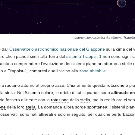
Impressione artistica del sistema Trappist-
 dall’
Osservatorio astronomico nazionale del Giappone
sulla cima del 
e che i pianeti simili alla
Terra
del
sistema Trappist-1
non sono signific
 aiuta a comprendere l’evoluzione dei sistemi planetari attorno a stelle 
no a Trappist-1, compresi quelli vicino alla
zona abitabile
.
ma ruotano attorno al proprio asse. Chiaramente questa
rotazione
è più
lla
stella
. Nel
Sistema solare
, le orbite di tutti i pianeti sono
allineate en
rie fossero allineate con la
rotazione
della
stella
, ma in realtà ora ci so
one
della loro
stella
. La domanda allora sorge spontanea: i sistemi plan
i osservati, sono nati allineati e solo in seguito, per qualche perturbazi