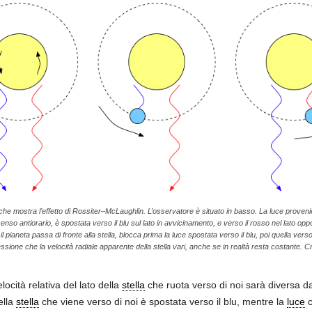
 che mostra l’effetto di Rossiter–McLaughlin. L’osservatore è situato in basso. La luce provenie
senso antiorario, è spostata verso il blu sul lato in avvicinamento, e verso il rosso nel lato o
il pianeta passa di fronte alla stella, blocca prima la luce spostata verso il blu, poi quella vers
essione che la velocità radiale apparente della stella vari, anche se in realtà resta costante. C
locità relativa del lato della
stella
che ruota verso di noi sarà diversa da 
ella
stella
che viene verso di noi è spostata verso il blu, mentre la
luce
c