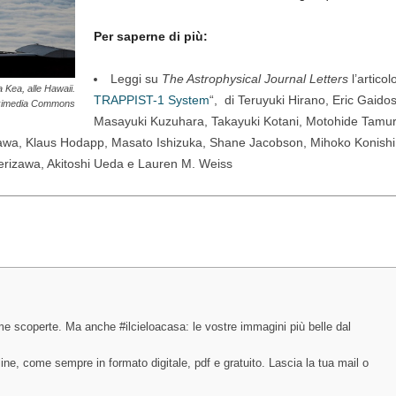
Per saperne di più:
Leggi su
The Astrophysical Journal Letters
l’articolo
Kea, alle Hawaii.
TRAPPIST-1 System
“, di Teruyuki Hirano, Eric Gaido
ikimedia Commons
Masayuki Kuzuhara, Takayuki Kotani, Motohide Tamura
awa, Klaus Hodapp, Masato Ishizuka, Shane Jacobson, Mihoko Konishi
rizawa, Akitoshi Ueda e Lauren M. Weiss
ltime scoperte. Ma anche #ilcieloacasa: le vostre immagini più belle dal
e, come sempre in formato digitale, pdf e gratuito. Lascia la tua mail o