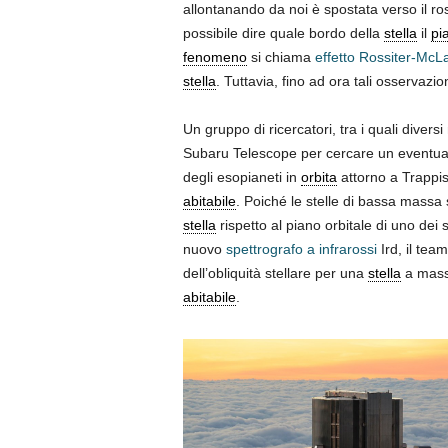
allontanando da noi è spostata verso il r
possibile dire quale bordo della
stella
il
pi
fenomeno
si chiama
effetto Rossiter-McL
stella
. Tuttavia, fino ad ora tali osservazio
Un gruppo di ricercatori, tra i quali diver
Subaru Telescope per cercare un eventuale
degli esopianeti in
orbita
attorno a Trappist
abitabile
. Poiché le stelle di bassa massa 
stella
rispetto al piano orbitale di uno dei 
nuovo
spettrografo a infrarossi
Ird, il tea
dell’obliquità stellare per una
stella
a massa
abitabile
.