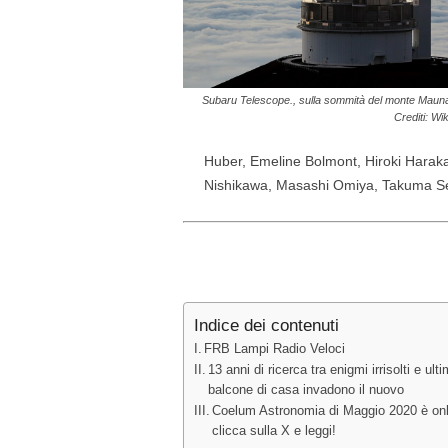
Subaru Telescope., sulla sommità del monte Mauna 
Crediti: W
Huber, Emeline Bolmont, Hiroki Harak
Nishikawa, Masashi Omiya, Takuma Se
Indice dei contenuti
FRB Lampi Radio Veloci
13 anni di ricerca tra enigmi irrisolti e u
balcone di casa invadono il nuovo
Coelum Astronomia di Maggio 2020 è onlin
clicca sulla X e leggi!