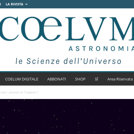
R
LA RIVISTA
COELUM DIGITALE
ABBONATI
SHOP
🛒
Area Riservata
 per i pianeti di Trappist-1