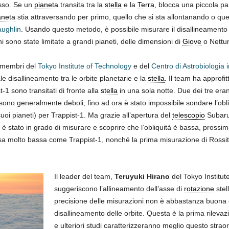
osso. Se un
pianeta
transita tra la
stella
e la
Terra
, blocca una piccola pa
aneta
stia attraversando per primo, quello che si sta allontanando o que
aughlin
. Usando questo metodo, è possibile misurare il disallineamento t
ni sono state limitate a grandi pianeti, delle dimensioni di
Giove
o Nettu
si membri del
Tokyo Institute of Technology
e del
Centro di Astrobiologia
 disallineamento tra le orbite planetarie e la
stella
. Il team ha approfit
-1 sono transitati di fronte alla
stella
in una sola notte. Due dei tre eran
sono generalmente deboli, fino ad ora è stato impossibile sondare l’obliqu
suoi pianeti) per Trappist-1. Ma grazie all’apertura del
telescopio
Subaru 
m è stato in grado di misurare e scoprire che l’obliquità è bassa, pross
 molto bassa come Trappist-1, nonché la prima misurazione di Rossite
Il leader del team,
Teruyuki Hirano
del Tokyo Institut
suggeriscono l’allineamento dell’asse di
rotazione
stell
precisione delle misurazioni non è abbastanza buona
disallineamento delle orbite. Questa è la prima rilevazio
e ulteriori studi caratterizzeranno meglio questo strao