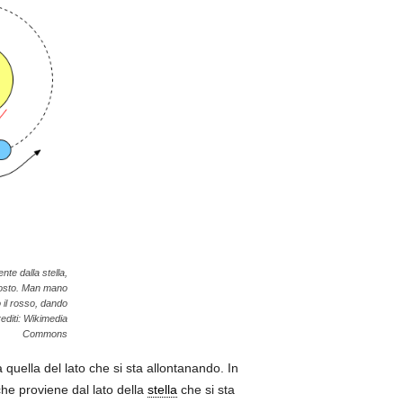
nte dalla stella,
pposto. Man mano
o il rosso, dando
rediti: Wikimedia
Commons
quella del lato che si sta allontanando. In
he proviene dal lato della
stella
che si sta