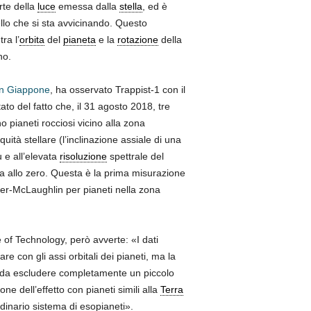
rte della
luce
emessa dalla
stella
, ed è
llo che si sta avvicinando. Questo
ra l’
orbita
del
pianeta
e la
rotazione
della
no.
 in Giappone
, ha osservato Trappist-1 con il
tato del fatto che, il 31 agosto 2018, tre
o pianeti rocciosi vicino alla zona
ità stellare (l’inclinazione assiale di una
e all’elevata
risoluzione
spettrale del
ima allo zero. Questa è la prima misurazione
r-McLaughlin per pianeti nella zona
e of Technology, però avverte: «I dati
are con gli assi orbitali dei pianeti, ma la
 da escludere completamente un piccolo
ne dell’effetto con pianeti simili alla
Terra
rdinario sistema di esopianeti».