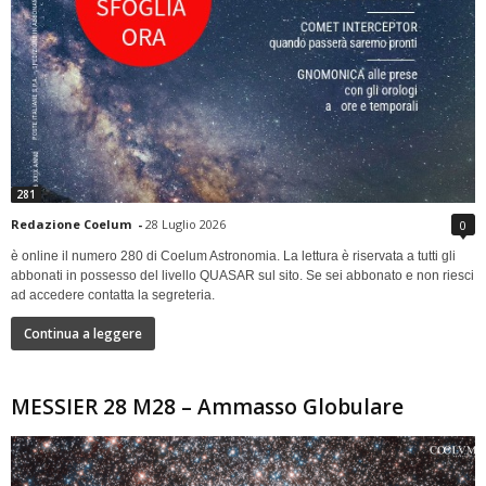
281
Redazione Coelum
-
28 Luglio 2026
0
è online il numero 280 di Coelum Astronomia. La lettura è riservata a tutti gli
abbonati in possesso del livello QUASAR sul sito. Se sei abbonato e non riesci
ad accedere contatta la segreteria.
Continua a leggere
MESSIER 28 M28 – Ammasso Globulare