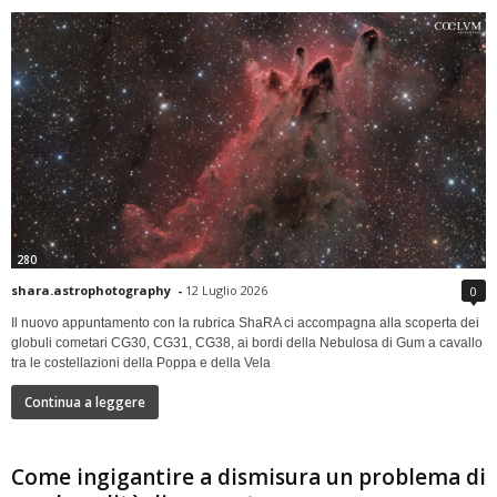
280
shara.astrophotography
-
12 Luglio 2026
0
Il nuovo appuntamento con la rubrica ShaRA ci accompagna alla scoperta dei
globuli cometari CG30, CG31, CG38, ai bordi della Nebulosa di Gum a cavallo
tra le costellazioni della Poppa e della Vela
Continua a leggere
Come ingigantire a dismisura un problema di