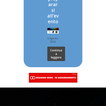
arar
si
all’ev
ento
6 Agosto
2026
Continua
a
leggere