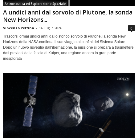
Astronautica ed Esplorazione Spaziale
A undici anni dal sorvolo di Plutone, la sonda
New Horizons...
Vincenzo Pettina
-
16 Luglio 2026
0
Trascorsi ormai undici anni dallo storico sorvolo di Plutone, la sonda New
Horizons della NASA continua il suo viaggio ai confini del Sistema Solare.
Dopo un nuovo risveglio dall’ibernazione, la missione si prepara a trasmettere
dati preziosi dalla fascia di Kuiper, una regione ancora in gran parte
inesplorata