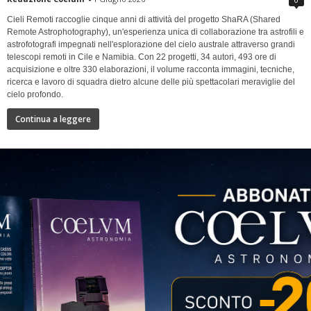
Cieli Remoti raccoglie cinque anni di attività del progetto ShaRA (Shared
Remote Astrophotography), un'esperienza unica di collaborazione tra astrofili e
astrofotografi impegnati nell'esplorazione del cielo australe attraverso grandi
telescopi remoti in Cile e Namibia. Con 22 progetti, 34 autori, 493 ore di
acquisizione e oltre 330 elaborazioni, il volume racconta immagini, tecniche,
ricerca e lavoro di squadra dietro alcune delle più spettacolari meraviglie del
cielo profondo.
Continua a leggere