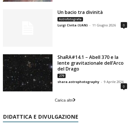
Un bacio tra divinità
Astrofotografia
Luigi Civita (UAN)
-
11 Giugno 2026
0
ShaRA#14.1 – Abell 370 e la
lente gravitazionale dell’Arco
del Drago
279
shara.astrophotography
-
9 Aprile 2026
0
Carica altri
DIDATTICA E DIVULGAZIONE