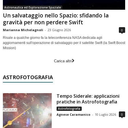
Astronautica ed Esplorazione Spaziale
Un salvataggio nello Spazio: sfidando la
gravità per non perdere Swift
Marianna Michelagnoli
-
23 Giugno 2026
0
Risale a qualche giorno fa la teleconferenza NASA dedicata agli
aggiornamenti sull'operazione di salvataggio per il satellite Swift (la Swift Boost
Mission)
Carica altri
ASTROFOTOGRAFIA
Tempo Siderale: applicazioni
pratiche in Astrofotografia
Astrofotografia
Agnese Caramanico
-
10 Luglio 2026
0