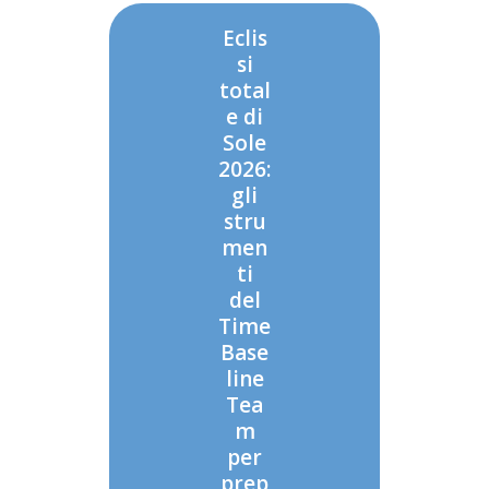
Eclis
si
total
e di
Sole
2026:
gli
stru
men
ti
del
Time
Base
line
Tea
m
per
prep