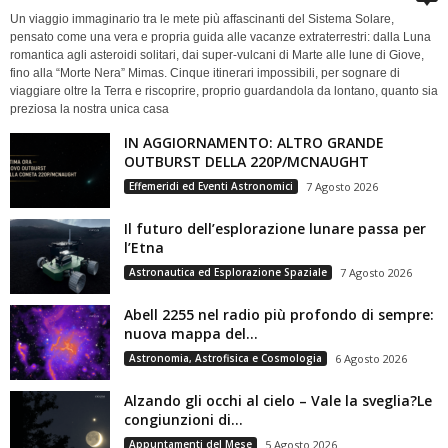
Un viaggio immaginario tra le mete più affascinanti del Sistema Solare,
pensato come una vera e propria guida alle vacanze extraterrestri: dalla Luna
romantica agli asteroidi solitari, dai super-vulcani di Marte alle lune di Giove,
fino alla “Morte Nera” Mimas. Cinque itinerari impossibili, per sognare di
viaggiare oltre la Terra e riscoprire, proprio guardandola da lontano, quanto sia
preziosa la nostra unica casa
IN AGGIORNAMENTO: ALTRO GRANDE
OUTBURST DELLA 220P/MCNAUGHT
Effemeridi ed Eventi Astronomici
7 Agosto 2026
Il futuro dell’esplorazione lunare passa per
l’Etna
Astronautica ed Esplorazione Spaziale
7 Agosto 2026
Abell 2255 nel radio più profondo di sempre:
nuova mappa del...
Astronomia, Astrofisica e Cosmologia
6 Agosto 2026
Alzando gli occhi al cielo – Vale la sveglia?Le
congiunzioni di...
Appuntamenti del Mese
5 Agosto 2026