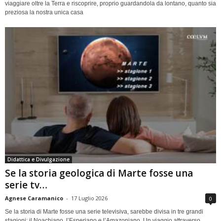
viaggiare oltre la Terra e riscoprire, proprio guardandola da lontano, quanto sia
preziosa la nostra unica casa
Didattica e Divulgazione
Se la storia geologica di Marte fosse una
serie tv…
Agnese Caramanico
-
17 Luglio 2026
0
Se la storia di Marte fosse una serie televisiva, sarebbe divisa in tre grandi
stagioni: il Noachiano, l’Esperiano e l’Amazoniano. Un viaggio attraverso