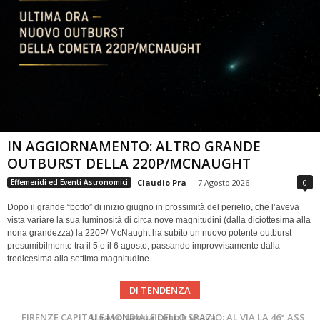
IN AGGIORNAMENTO: ALTRO GRANDE
OUTBURST DELLA 220P/MCNAUGHT
Claudio Pra
-
7 Agosto 2026
0
Effemeridi ed Eventi Astronomici
Dopo il grande “botto” di inizio giugno in prossimità del perielio, che l’aveva
vista variare la sua luminosità di circa nove magnitudini (dalla diciottesima alla
nona grandezza) la 220P/ McNaught ha subìto un nuovo potente outburst
presumibilmente tra il 5 e il 6 agosto, passando improvvisamente dalla
tredicesima alla settima magnitudine.
DI TENDENZA
Cielo del Mese di Agosto 2026
FIRENZE CAPITALE MONDIALE DELLO SPAZIO: AL VIA LA 46ª ASSEMBLEA SCIENTIFICA DEL COSPAR