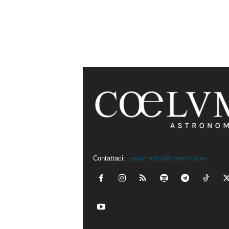
Contattaci:
coelumastro@coelum.com