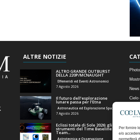
ALTRE NOTIZIE
CAT
Photo
ALTRO GRANDE OUTBURST
DELLA 220P/MCNAUGHT
Mostr
Effemeridi ed Eventi Astronomici
7 Agosto 2026
News 
Il futuro dell’esplorazione
Cielo
lunare passa per l’Etna
Astro
Astronautica ed Esplorazione Spaziale
7 Agosto 2026
Artico
Eclissi totale di Sole 2026: gli
Il Bl
Per fornire 
strumenti del Time Baseline
Team...
e/o accedere
Astrotecnica e Osservazione
permetterà d