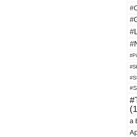
#
#G
#
#
#Pi
#Sk
#St
#S
#T
(
a 
Ap