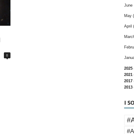
June 
May (
April 
March
l
Febru
0
Janua
2025 
2021 
2017 
2013 
I S
#
#A