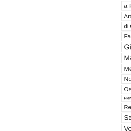
a 
Art
di
Fa
G
Ma
Me
No
Os
Plen
Re
Sa
V