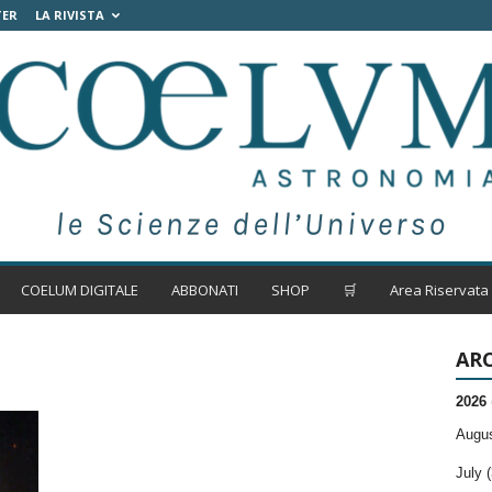
TER
LA RIVISTA
COELUM DIGITALE
ABBONATI
SHOP
🛒
Area Riservata
ARC
2026
Augus
July (