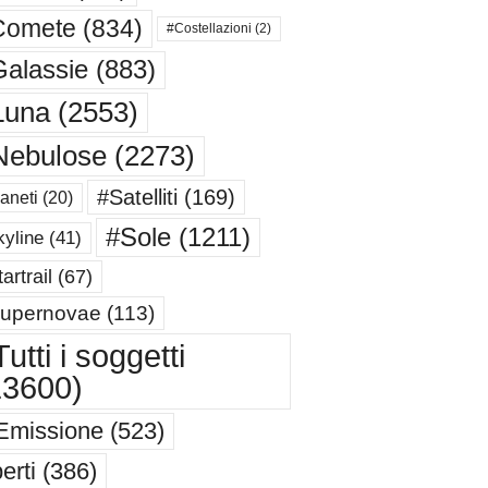
Comete
(834)
#Costellazioni
(2)
alassie
(883)
Luna
(2553)
Nebulose
(2273)
#Satelliti
(169)
aneti
(20)
#Sole
(1211)
yline
(41)
artrail
(67)
upernovae
(113)
utti i soggetti
13600)
Emissione
(523)
erti
(386)