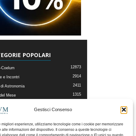
EGORIE POPOLARI
12873
-Coelum
2914
e e Incontri
2411
di Astronomia
1315
 del Mese
365
nomia, Astrofisica e Cosmologia
Gestisci Consenso
268
li e Risorse On-Line
192
og della Redazione
le migliori esperienze, utilizziamo tecnologie come i cookie per memorizzare
 alle informazioni del dispositivo. Il consenso a queste tecnologie ci
i elaborare dati come il comportamento di navigazione o ID unici su questo