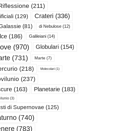
Riflessione
(211)
Crateri
(336)
ificiali
(129)
 Galassie
(81)
di Nebulose
(12)
lce
(186)
Galileiani
(14)
iove
(970)
Globulari
(154)
rte
(731)
Marte
(7)
rcurio
(218)
Molecolari
(1)
vilunio
(237)
cure
(163)
Planetarie
(183)
ilunio
(3)
sti di Supernovae
(125)
turno
(740)
enere
(783)