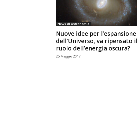
n
o
m
News di Astronomia
i
Nuove idee per l’espansione
a
dell’Universo, va ripensato i
ruolo dell’energia oscura?
25 Maggio 2017