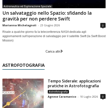
Astronautica ed Esplorazione Spaziale
Un salvataggio nello Spazio: sfidando la
gravità per non perdere Swift
Marianna Michelagnoli
-
23 Giugno 2026
0
Risale a qualche giorno fa la teleconferenza NASA dedicata agli
aggiornamenti sull'operazione di salvataggio per il satellite Swift (la Swift Boost
Mission)
Carica altri
ASTROFOTOGRAFIA
Tempo Siderale: applicazioni
pratiche in Astrofotografia
Astrofotografia
Agnese Caramanico
-
10 Luglio 2026
0