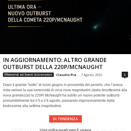
IN AGGIORNAMENTO: ALTRO GRANDE
OUTBURST DELLA 220P/MCNAUGHT
Claudio Pra
-
7 Agosto 2026
0
Effemeridi ed Eventi Astronomici
Dopo il grande “botto” di inizio giugno in prossimità del perielio, che l’aveva
vista variare la sua luminosità di circa nove magnitudini (dalla diciottesima alla
nona grandezza) la 220P/ McNaught ha subìto un nuovo potente outburst
presumibilmente tra il 5 e il 6 agosto, passando improvvisamente dalla
tredicesima alla settima magnitudine.
DI TENDENZA
Cielo del Mese di Agosto 2026
FIRENZE CAPITALE MONDIALE DELLO SPAZIO: AL VIA LA 46ª ASSEMBLEA SCIENTIFICA DEL COSPAR