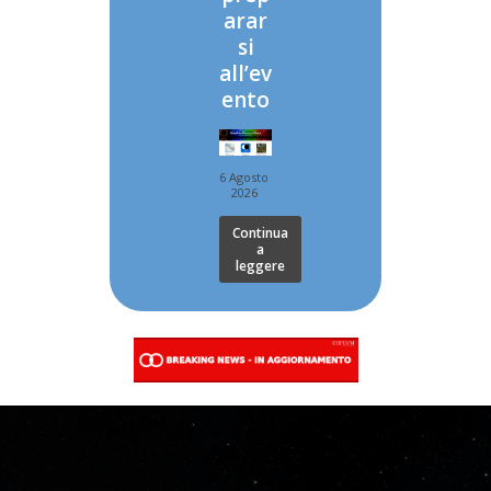
arar
si
all’ev
ento
6 Agosto
2026
Continua
a
leggere