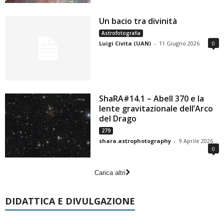
Un bacio tra divinità
Astrofotografia
Luigi Civita (UAN)
-
11 Giugno 2026
0
ShaRA#14.1 – Abell 370 e la
lente gravitazionale dell’Arco
del Drago
279
shara.astrophotography
-
9 Aprile 2026
0
Carica altri
DIDATTICA E DIVULGAZIONE