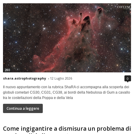
280
shara.astrophotography
-
12 Luglio 2026
0
Il nuovo appuntamento con la rubrica ShaRA ci accompagna alla scoperta dei
globuli cometari CG30, CG31, CG38, ai bordi della Nebulosa di Gum a cavallo
tra le costellazioni della Poppa e della Vela
Continua a leggere
Come ingigantire a dismisura un problema di