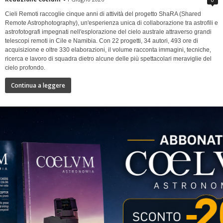
Cieli Remoti raccoglie cinque anni di attività del progetto ShaRA (Shared
Remote Astrophotography), un'esperienza unica di collaborazione tra astrofili e
astrofotografi impegnati nell'esplorazione del cielo australe attraverso grandi
telescopi remoti in Cile e Namibia. Con 22 progetti, 34 autori, 493 ore di
acquisizione e oltre 330 elaborazioni, il volume racconta immagini, tecniche,
ricerca e lavoro di squadra dietro alcune delle più spettacolari meraviglie del
cielo profondo.
Continua a leggere