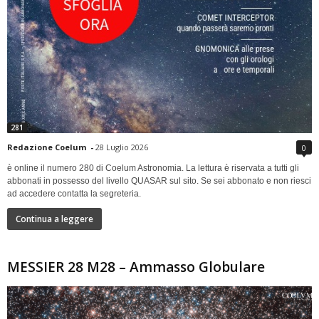
281
Redazione Coelum
-
28 Luglio 2026
0
è online il numero 280 di Coelum Astronomia. La lettura è riservata a tutti gli
abbonati in possesso del livello QUASAR sul sito. Se sei abbonato e non riesci
ad accedere contatta la segreteria.
Continua a leggere
MESSIER 28 M28 – Ammasso Globulare