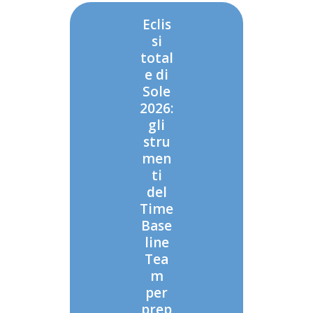
Eclis
si
total
e di
Sole
2026:
gli
stru
men
ti
del
Time
Base
line
Tea
m
per
prep