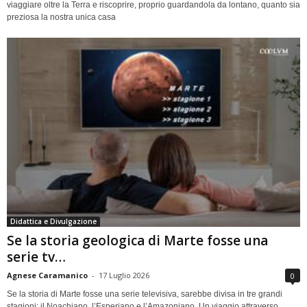
viaggiare oltre la Terra e riscoprire, proprio guardandola da lontano, quanto sia
preziosa la nostra unica casa
Didattica e Divulgazione
Se la storia geologica di Marte fosse una
serie tv…
Agnese Caramanico
-
17 Luglio 2026
0
Se la storia di Marte fosse una serie televisiva, sarebbe divisa in tre grandi
stagioni: il Noachiano, l’Esperiano e l’Amazoniano. Un viaggio attraverso