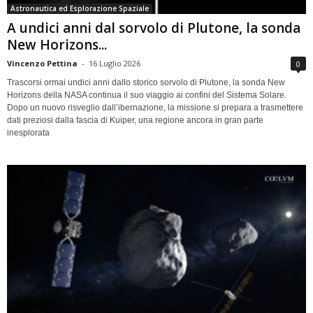
Astronautica ed Esplorazione Spaziale
A undici anni dal sorvolo di Plutone, la sonda
New Horizons...
Vincenzo Pettina
-
16 Luglio 2026
0
Trascorsi ormai undici anni dallo storico sorvolo di Plutone, la sonda New
Horizons della NASA continua il suo viaggio ai confini del Sistema Solare.
Dopo un nuovo risveglio dall’ibernazione, la missione si prepara a trasmettere
dati preziosi dalla fascia di Kuiper, una regione ancora in gran parte
inesplorata