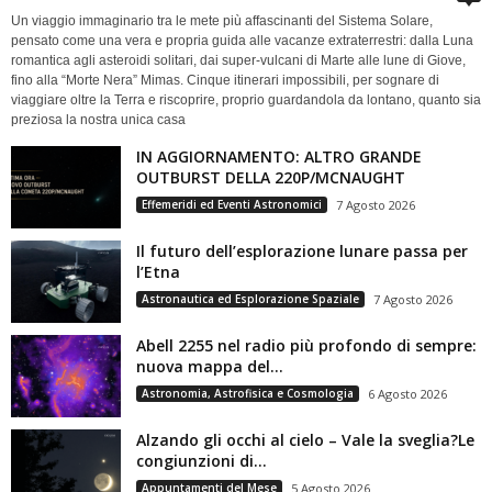
Un viaggio immaginario tra le mete più affascinanti del Sistema Solare,
pensato come una vera e propria guida alle vacanze extraterrestri: dalla Luna
romantica agli asteroidi solitari, dai super-vulcani di Marte alle lune di Giove,
fino alla “Morte Nera” Mimas. Cinque itinerari impossibili, per sognare di
viaggiare oltre la Terra e riscoprire, proprio guardandola da lontano, quanto sia
preziosa la nostra unica casa
IN AGGIORNAMENTO: ALTRO GRANDE
OUTBURST DELLA 220P/MCNAUGHT
Effemeridi ed Eventi Astronomici
7 Agosto 2026
Il futuro dell’esplorazione lunare passa per
l’Etna
Astronautica ed Esplorazione Spaziale
7 Agosto 2026
Abell 2255 nel radio più profondo di sempre:
nuova mappa del...
Astronomia, Astrofisica e Cosmologia
6 Agosto 2026
Alzando gli occhi al cielo – Vale la sveglia?Le
congiunzioni di...
Appuntamenti del Mese
5 Agosto 2026