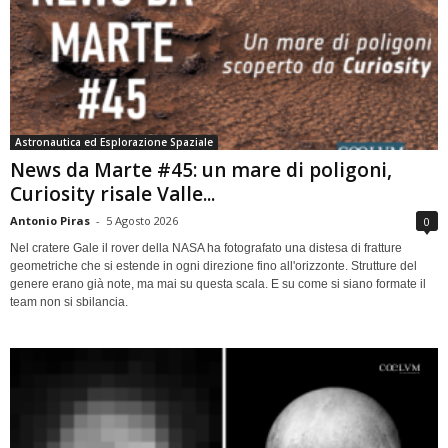
Astronautica ed Esplorazione Spaziale
News da Marte #45: un mare di poligoni,
Curiosity risale Valle...
Antonio Piras
-
5 Agosto 2026
0
Nel cratere Gale il rover della NASA ha fotografato una distesa di fratture
geometriche che si estende in ogni direzione fino all'orizzonte. Strutture del
genere erano già note, ma mai su questa scala. E su come si siano formate il
team non si sbilancia.