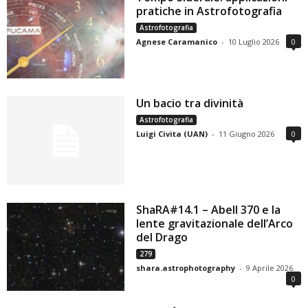
pratiche in Astrofotografia
Astrofotografia
Agnese Caramanico
-
10 Luglio 2026
0
Un bacio tra divinità
Astrofotografia
Luigi Civita (UAN)
-
11 Giugno 2026
0
ShaRA#14.1 – Abell 370 e la
lente gravitazionale dell’Arco
del Drago
279
shara.astrophotography
-
9 Aprile 2026
0