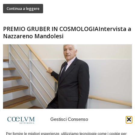
Continua a leggere
PREMIO GRUBER IN COSMOLOGIAIntervista a
Nazzareno Mandolesi
280
Gestisci Consenso
Frida Paolella
-
16 Giugno 2026
0
Intervista al professor Nazzareno Mandolesi, tra i protagonisti della cosmologia
Per fornire le migliori esperienze, utilizziamo tecnologie come i cookie per
spaziale europea e della missione Planck. Il dialogo ripercorre i principali