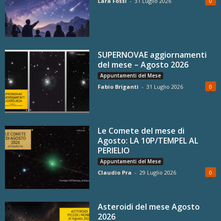
Lara Fossi
-
31 Luglio 2026
0
SUPERNOVAE aggiornamenti
del mese – Agosto 2026
Appuntamenti del Mese
Fabio Briganti
-
31 Luglio 2026
0
Le Comete del mese di
Agosto: LA 10P/TEMPEL AL
PERIELIO
Appuntamenti del Mese
Claudio Pra
-
29 Luglio 2026
0
Asteroidi del mese Agosto
2026