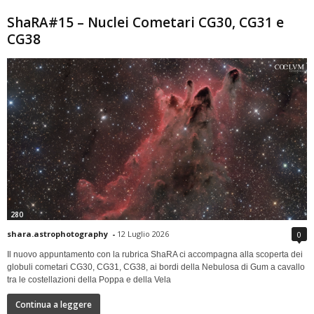
ShaRA#15 – Nuclei Cometari CG30, CG31 e
CG38
280
shara.astrophotography
-
12 Luglio 2026
0
Il nuovo appuntamento con la rubrica ShaRA ci accompagna alla scoperta dei
globuli cometari CG30, CG31, CG38, ai bordi della Nebulosa di Gum a cavallo
tra le costellazioni della Poppa e della Vela
Continua a leggere