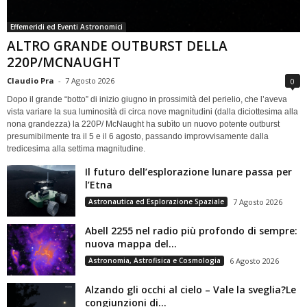
Effemeridi ed Eventi Astronomici
ALTRO GRANDE OUTBURST DELLA
220P/MCNAUGHT
Claudio Pra
-
7 Agosto 2026
0
Dopo il grande “botto” di inizio giugno in prossimità del perielio, che l’aveva
vista variare la sua luminosità di circa nove magnitudini (dalla diciottesima alla
nona grandezza) la 220P/ McNaught ha subìto un nuovo potente outburst
presumibilmente tra il 5 e il 6 agosto, passando improvvisamente dalla
tredicesima alla settima magnitudine.
Il futuro dell’esplorazione lunare passa per
l’Etna
Astronautica ed Esplorazione Spaziale
7 Agosto 2026
Abell 2255 nel radio più profondo di sempre:
nuova mappa del...
Astronomia, Astrofisica e Cosmologia
6 Agosto 2026
Alzando gli occhi al cielo – Vale la sveglia?Le
congiunzioni di...