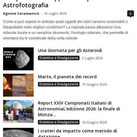
Astrofotografia
Agnese Caramanico
-
10 Luglio 2026
0
Come si può sapere in anticipo quali oggetti del cielo saranno osservabili o
fotografabili nelle migliori condizioni? La risposta passa attraverso l'ora
siderale locale e un semplice strumento, l'orologio siderale, che permette di
orientarsi tra le coordinate della volta celeste
Una Giornata per gli Asteroidi
Didattica e Divulgazione
3 Luglio 2026
Marte, il pianeta dei record
Didattica e Divulgazione
19 Giugno 2026
Report XXIV Campionati Italiani di
AstronomiaL'edizione 2026: la finale di
Monza...
Didattica e Divulgazione
16 Giugno 2026
I crateri da impatto come metodo di
datazione