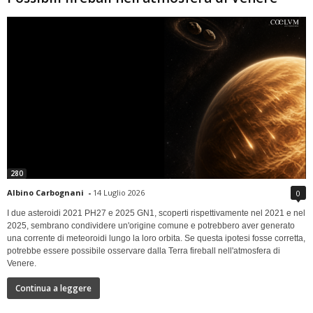
280
Albino Carbognani
-
14 Luglio 2026
0
I due asteroidi 2021 PH27 e 2025 GN1, scoperti rispettivamente nel 2021 e nel
2025, sembrano condividere un'origine comune e potrebbero aver generato
una corrente di meteoroidi lungo la loro orbita. Se questa ipotesi fosse corretta,
potrebbe essere possibile osservare dalla Terra fireball nell'atmosfera di
Venere.
Continua a leggere