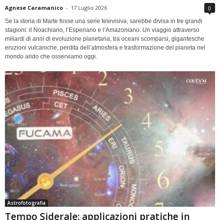
Agnese Caramanico
-
17 Luglio 2026
0
Se la storia di Marte fosse una serie televisiva, sarebbe divisa in tre grandi
stagioni: il Noachiano, l’Esperiano e l’Amazoniano. Un viaggio attraverso
miliardi di anni di evoluzione planetaria, tra oceani scomparsi, gigantesche
eruzioni vulcaniche, perdita dell’atmosfera e trasformazione del pianeta nel
mondo arido che osserviamo oggi.
Astrofotografia
Tempo Siderale: applicazioni pratiche in