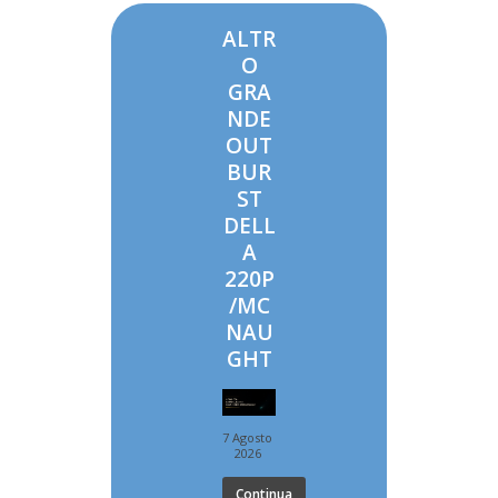
ALTR
O
GRA
NDE
OUT
BUR
ST
DELL
A
220P
/MC
NAU
GHT
7 Agosto
2026
Continua