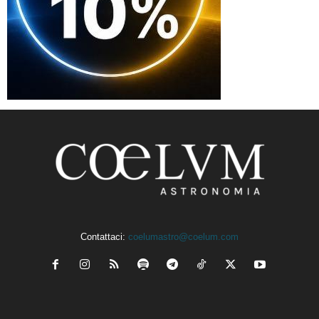
Contattaci:
coelumastro@coelum.com