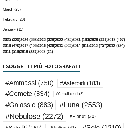
March (25)
February (28)
January (11)
2025 (329)
2024 (362)
2023 (320)
2022 (495)
2021 (183)
2020 (331)
2019 (407)
2018 (470)
2017 (406)
2016 (428)
2015 (503)
2014 (611)
2013 (757)
2012 (724)
2011 (518)
2010 (229)
2009 (21)
I SOGGETTI PIÙ FOTOGRAFATI
#Ammassi
(750)
#Asteroidi
(183)
#Comete
(834)
#Costellazioni
(2)
#Luna
(2553)
#Galassie
(883)
#Nebulose
(2272)
#Pianeti
(20)
#Sole
(1210)
#Satelliti
(169)
#Skyline
(41)