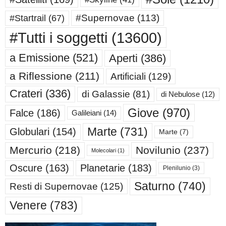
#Supernovae
(113)
#Startrail
(67)
#Tutti i soggetti
(13600)
a Emissione
(521)
Aperti
(386)
a Riflessione
(211)
Artificiali
(129)
Crateri
(336)
di Galassie
(81)
di Nebulose
(12)
Giove
(970)
Falce
(186)
Galileiani
(14)
Marte
(731)
Globulari
(154)
Marte
(7)
Mercurio
(218)
Novilunio
(237)
Molecolari
(1)
Oscure
(163)
Planetarie
(183)
Plenilunio
(3)
Saturno
(740)
Resti di Supernovae
(125)
Venere
(783)