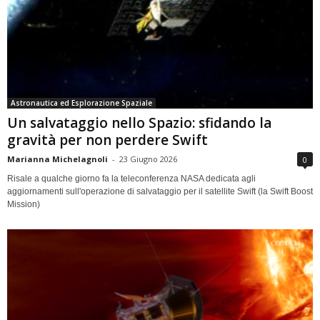
Astronautica ed Esplorazione Spaziale
Un salvataggio nello Spazio: sfidando la
gravità per non perdere Swift
Marianna Michelagnoli
-
23 Giugno 2026
0
Risale a qualche giorno fa la teleconferenza NASA dedicata agli
aggiornamenti sull'operazione di salvataggio per il satellite Swift (la Swift Boost
Mission)