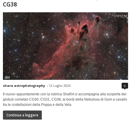
CG38
280
shara.astrophotography
-
12 Luglio 2026
0
Il nuovo appuntamento con la rubrica ShaRA ci accompagna alla scoperta dei
globuli cometari CG30, CG31, CG38, ai bordi della Nebulosa di Gum a cavallo
tra le costellazioni della Poppa e della Vela
Continua a leggere