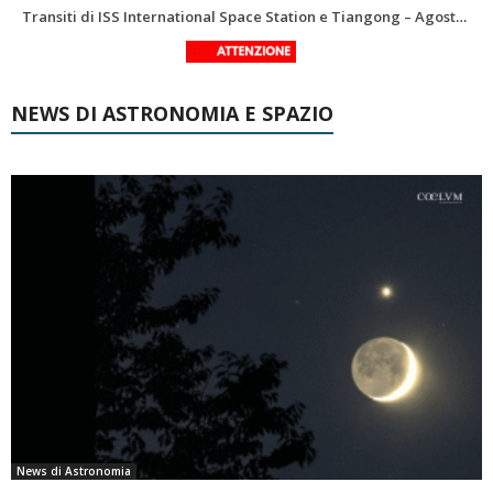
Le costellazioni di Agosto 2026: Delfino
La Luna del Mese – Agosto 2026
NEWS DI ASTRONOMIA E SPAZIO
News di Astronomia