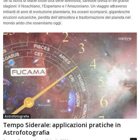
Se la storia di Marte fosse una serie televisiva, sarebbe divisa in tre grandi
stagioni: il Noachiano, l’Esperiano e l’Amazoniano. Un viaggio attraverso
miliardi di anni di evoluzione planetaria, tra oceani scomparsi, gigantesche
eruzioni vulcaniche, perdita dell’atmosfera e trasformazione del pianeta nel
mondo arido che osserviamo oggi.
Astrofotografia
Tempo Siderale: applicazioni pratiche in
Astrofotografia