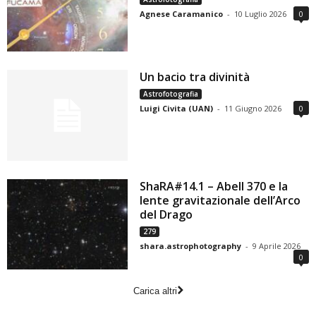
Agnese Caramanico
-
10 Luglio 2026
0
Un bacio tra divinità
Astrofotografia
Luigi Civita (UAN)
-
11 Giugno 2026
0
ShaRA#14.1 – Abell 370 e la
lente gravitazionale dell’Arco
del Drago
279
shara.astrophotography
-
9 Aprile 2026
0
Carica altri