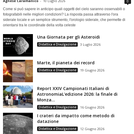
Agnese Caramanico
-
10 Luglio 2026
0
Come si può sapere in anticipo quali oggetti del cielo saranno osservabili o
fotografabili nelle migliori condizioni? La risposta passa attraverso l'ora
siderale locale e un semplice strumento, l'orologio siderale, che permette di
orientarsi tra le coordinate della volta celeste
Una Giornata per gli Asteroidi
Didattica e Divulgazione
3 Luglio 2026
Marte, il pianeta dei record
Didattica e Divulgazione
19 Giugno 2026
Report XXIV Campionati Italiani di
AstronomiaL'edizione 2026: la finale di
Monza...
Didattica e Divulgazione
16 Giugno 2026
I crateri da impatto come metodo di
datazione
Didattica e Divulgazione
12 Giugno 2026