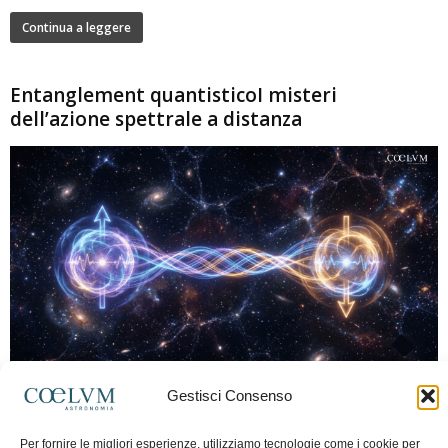
Continua a leggere
Entanglement quantisticoI misteri
dell’azione spettrale a distanza
280
Gestisci Consenso
Marco Lorrai
-
15 Giugno 2026
0
L'entanglement quantistico è uno dei fenomeni più sorprendenti della fisica
Per fornire le migliori esperienze, utilizziamo tecnologie come i cookie per
moderna: due particelle possono mostrare correlazioni che sembrano ignorare