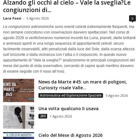
Alzando gli occhi al cielo – Vale la sveglia?Le
congiunzioni di...
Lara Fossi
-
5 Agosto 2026
0
Le congiunzioni astronomiche sono eventi celesti estremamente frequenti, ma
non sempre coincidono con osservazioni davvero spettacolari. Nel corso di
agosto 2026 si verificheranno numerosi incontri tra Luna, pianeti, stelle brillanti
e ammassi aperti in una lunga sequenza di appuntamenti celesti: alcuni
facilmente osservabili, altri penalizzati dalla luce del Sole, dalla scarsa altezza
sull’orizzonte o dalla vicinanza con l’alba o il crepuscolo. In questo nuovo
appuntamento di “Vale la sveglia?” analizzeremo le principali congiunzioni del
mese dal punto di vista osservativo, cercando di capire quali meritino davvero
di essere seguite con il naso all’insù.
News da Marte #45: un mare di poligoni,
Curiosity risale Valle...
Astronautica ed Esplorazione Spaziale
5 Agosto 2026
Una volta qualcuno li usava
280
1 Agosto 2026
Cielo del Mese di Agosto 2026