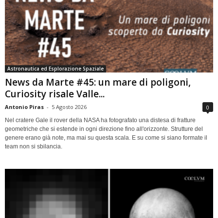
Astronautica ed Esplorazione Spaziale
News da Marte #45: un mare di poligoni,
Curiosity risale Valle...
Antonio Piras
-
5 Agosto 2026
0
Nel cratere Gale il rover della NASA ha fotografato una distesa di fratture
geometriche che si estende in ogni direzione fino all'orizzonte. Strutture del
genere erano già note, ma mai su questa scala. E su come si siano formate il
team non si sbilancia.