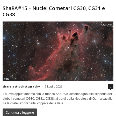
ShaRA#15 – Nuclei Cometari CG30, CG31 e
CG38
280
shara.astrophotography
-
12 Luglio 2026
0
Il nuovo appuntamento con la rubrica ShaRA ci accompagna alla scoperta dei
globuli cometari CG30, CG31, CG38, ai bordi della Nebulosa di Gum a cavallo
tra le costellazioni della Poppa e della Vela
Continua a leggere