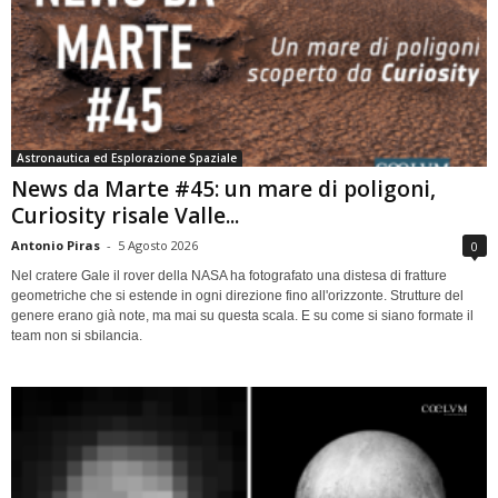
Astronautica ed Esplorazione Spaziale
News da Marte #45: un mare di poligoni,
Curiosity risale Valle...
Antonio Piras
-
5 Agosto 2026
0
Nel cratere Gale il rover della NASA ha fotografato una distesa di fratture
geometriche che si estende in ogni direzione fino all'orizzonte. Strutture del
genere erano già note, ma mai su questa scala. E su come si siano formate il
team non si sbilancia.