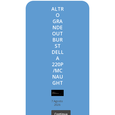
ALTR
O
GRA
NDE
OUT
BUR
ST
DELL
A
220P
/MC
NAU
GHT
7 Agosto
2026
Continua