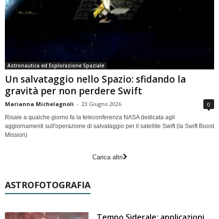
Astronautica ed Esplorazione Spaziale
Un salvataggio nello Spazio: sfidando la
gravità per non perdere Swift
Marianna Michelagnoli
-
23 Giugno 2026
0
Risale a qualche giorno fa la teleconferenza NASA dedicata agli
aggiornamenti sull'operazione di salvataggio per il satellite Swift (la Swift Boost
Mission)
Carica altri
ASTROFOTOGRAFIA
Tempo Siderale: applicazioni