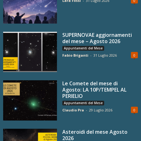
Lara Fossi
-
31 Luglio 2026
0
SUPERNOVAE aggiornamenti
del mese – Agosto 2026
Appuntamenti del Mese
Fabio Briganti
-
31 Luglio 2026
0
Le Comete del mese di
Agosto: LA 10P/TEMPEL AL
PERIELIO
Appuntamenti del Mese
Claudio Pra
-
29 Luglio 2026
0
Asteroidi del mese Agosto
2026