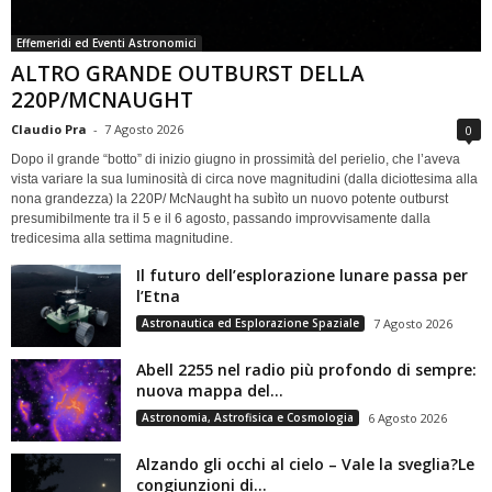
Effemeridi ed Eventi Astronomici
ALTRO GRANDE OUTBURST DELLA
220P/MCNAUGHT
Claudio Pra
-
7 Agosto 2026
0
Dopo il grande “botto” di inizio giugno in prossimità del perielio, che l’aveva
vista variare la sua luminosità di circa nove magnitudini (dalla diciottesima alla
nona grandezza) la 220P/ McNaught ha subìto un nuovo potente outburst
presumibilmente tra il 5 e il 6 agosto, passando improvvisamente dalla
tredicesima alla settima magnitudine.
Il futuro dell’esplorazione lunare passa per
l’Etna
Astronautica ed Esplorazione Spaziale
7 Agosto 2026
Abell 2255 nel radio più profondo di sempre:
nuova mappa del...
Astronomia, Astrofisica e Cosmologia
6 Agosto 2026
Alzando gli occhi al cielo – Vale la sveglia?Le
congiunzioni di...