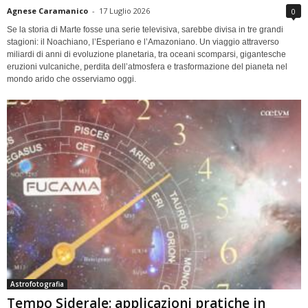
Agnese Caramanico
-
17 Luglio 2026
0
Se la storia di Marte fosse una serie televisiva, sarebbe divisa in tre grandi
stagioni: il Noachiano, l’Esperiano e l’Amazoniano. Un viaggio attraverso
miliardi di anni di evoluzione planetaria, tra oceani scomparsi, gigantesche
eruzioni vulcaniche, perdita dell’atmosfera e trasformazione del pianeta nel
mondo arido che osserviamo oggi.
Astrofotografia
Tempo Siderale: applicazioni pratiche in