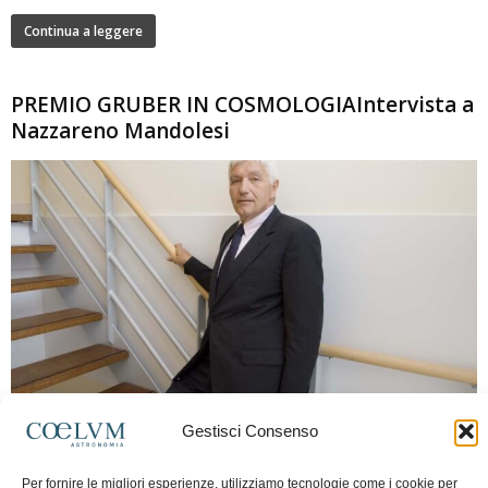
Continua a leggere
PREMIO GRUBER IN COSMOLOGIAIntervista a
Nazzareno Mandolesi
280
Gestisci Consenso
Frida Paolella
-
16 Giugno 2026
0
Intervista al professor Nazzareno Mandolesi, tra i protagonisti della cosmologia
Per fornire le migliori esperienze, utilizziamo tecnologie come i cookie per
spaziale europea e della missione Planck. Il dialogo ripercorre i principali