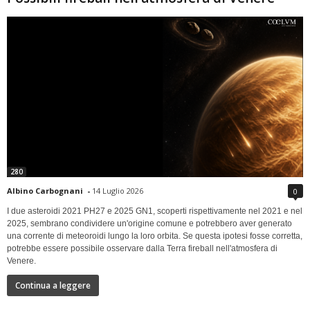
280
Albino Carbognani
-
14 Luglio 2026
0
I due asteroidi 2021 PH27 e 2025 GN1, scoperti rispettivamente nel 2021 e nel
2025, sembrano condividere un'origine comune e potrebbero aver generato
una corrente di meteoroidi lungo la loro orbita. Se questa ipotesi fosse corretta,
potrebbe essere possibile osservare dalla Terra fireball nell'atmosfera di
Venere.
Continua a leggere