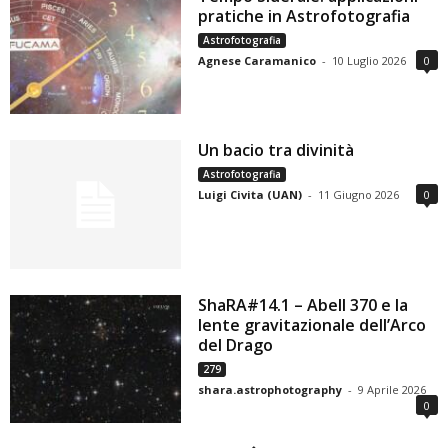
pratiche in Astrofotografia
Astrofotografia
Agnese Caramanico
-
10 Luglio 2026
0
Un bacio tra divinità
Astrofotografia
Luigi Civita (UAN)
-
11 Giugno 2026
0
ShaRA#14.1 – Abell 370 e la
lente gravitazionale dell’Arco
del Drago
279
shara.astrophotography
-
9 Aprile 2026
0