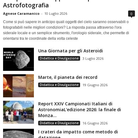
Astrofotografia
Agnese Caramanico
-
10 Luglio 2026
0
Come si può sapere in anticipo quali oggetti del cielo saranno osservabili o
fotografabili nelle migliori condizioni? La risposta passa attraverso l'ora
siderale locale e un semplice strumento, l'orologio siderale, che permette di
orientarsi tra le coordinate della volta celeste
Una Giornata per gli Asteroidi
Didattica e Divulgazione
3 Luglio 2026
Marte, il pianeta dei record
Didattica e Divulgazione
19 Giugno 2026
Report XXIV Campionati Italiani di
AstronomiaL'edizione 2026: la finale di
Monza...
Didattica e Divulgazione
16 Giugno 2026
I crateri da impatto come metodo di
datazione