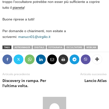
troppo l’occultatore potrebbe non esser più sufficiente a coprire
tutto il
pianeta
!
Buone riprese a tutti!
Per domande o chiarimenti, non esitate a
scrivermi:
manucri01@virgilio.it
TAGS
ASTROIMAGER
DIGITALE
FOTOGRAFIA
OCCULTATORE
WEBCAM
Articolo precedente
Articolo successivo
Discovery in rampa. Per
Lancio Atlas
l’ultima volta.