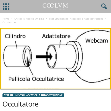
Home
Articoli e Risorse On-Line
Test Strumentali, Accessori e Autocostruzione
Occultatore
TEST STRUMENTALI, ACCESSORI E AUTOCOSTRUZIONE
Occultatore