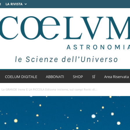
R
LA RIVISTA
COELUM DIGITALE
ABBONATI
SHOP
🛒
Area Riservata
La GRANDE Irene E LA PICCOLA Edisona insieme, sui campi fioriti di...