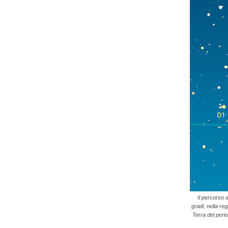
Il percorso 
gradi, nella re
Terra del perio