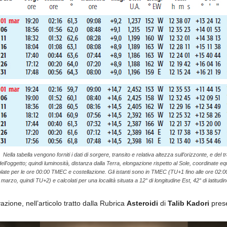
Nella tabella vengono forniti i dati di sorgere, transito e relativa altezza sull’orizzonte, e del 
dell'oggetto; quindi luminosità, distanza dalla Terra, elongazione rispetto al Sole, coordinate equ
late per le ore 00:00 TMEC e costellazione. Gli istanti sono in TMEC (TU+1 fino alle ore 02:0
marzo, quindi TU+2) e calcolati per una località situata a 12° di longitudine Est, 42° di latitudi
rvazione, nell’articolo tratto dalla Rubrica
Asteroidi
di
Talib Kadori
prese