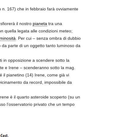
 n. 167) che in febbraio farà ovviamente
sfiorerà il nostro
pianeta
tra una
on quella legata alle condizioni meteo;
minosità
. Per cui – senza ombra di dubbio
elo da parte di un oggetto tanto luminoso da
tti in opposizione a scendere sotto la
rite e Irene – scenderanno sotto la mag.
 il pianetino (14) Irene, come già vi
vvicinamento da record, impossibile da
rene è il quarto asteroide scoperto (su un
esso l’osservatorio privato che un tempo