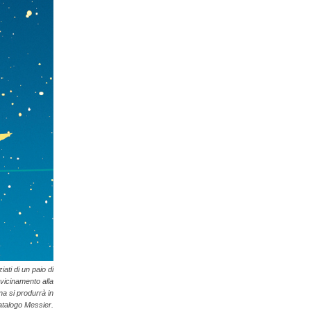
ati di un paio di
vvicinamento alla
na si produrrà in
catalogo Messier.