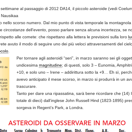
ettimane al passaggio di 2012 DA14, il piccolo asteroide (vedi Coelum
di Nausikaa
ato nello scorso numero. Dal mio punto di vista temporale la montagnola 
lle circostanze dell’evento, posso parlare senza alcuna incertezza, se n
ispetto alle comete: che rispettano alla lettera le previsioni sulla loro
lu
avrete avuto il modo di seguire uno dei più veloci attraversamenti del ci
ocolo
.
Per tornare agli asteroidi “seri”, in marzo saranno sei gli ogge
undicesima
magnitudine
; di questi, solo 3 – Eunomia, Amphit
+10, e solo uno – Irene – addirittura sotto la +9… Eh sì, perché
avevo anticipato il mese scorso, in marzo si produrrà in un a
trascurare.
Tanto per dare una ripassatina, sarà bene ricordare che (14) I
totale di dieci) dall’inglese John Russell Hind (1823-1895) pr
sorgeva in Regent’s Park, a Londra.