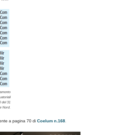
tramonto
atoriali
0 del 31
ne Nord.
nte a pagina 70 di
Coelum n.168
.