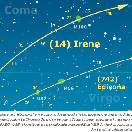
apparente in febbraio di Irene e Edisona, due asteroidi che si muoveranno di conserva, distanzi
gione di confine tra Chioma di Berenice e Vergine. Il 22 marzo Irene raggiungerà il massimo a
do 1934-2088, e lo festeggerà transitando sulla galassia ellittica M100. Anche il piccolo Ediso
due transiti su galassie del 