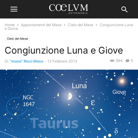
Home
Appuntamenti del Mese
Cielo del Mese
Congiunzione Luna
e Giove
Cielo del Mese
Congiunzione Luna e Giove
884
0
Di
"maso" Ricci Maso
-
12 Febbraio 2013