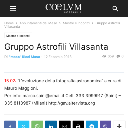
Home
Appuntamenti del Mese
Mostre e Incontri
Gruppo Astrofili
Villasanta
Mostre e Incontri
Gruppo Astrofili Villasanta
659
0
Di
"maso" Ricci Maso
-
12 Febbraio 2013
15.02:
“L’evoluzione della fotografia astronomica” a cura di
Mauro Maggioni.
Per info: marco.saini@email.it Cell. 333 3999917 (Saini) –
335 8113987 (Milani) http://gav.altervista.org